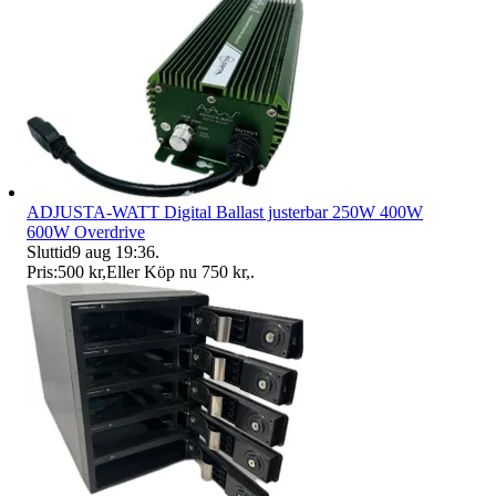
ADJUSTA-WATT Digital Ballast justerbar 250W 400W
600W Overdrive
Sluttid
9 aug 19:36
.
Pris:
500 kr
,
Eller Köp nu
750 kr
,
.