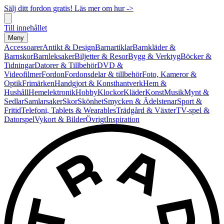
Sälj ditt fordon gratis! Läs mer om hur ->
Till innehållet
Meny
Accessoarer
Antikt & Design
Barnartiklar
Barnkläder &
Barnskor
Barnleksaker
Biljetter & Resor
Bygg & Verktyg
Böcker &
Tidningar
Datorer & Tillbehör
DVD &
Videofilmer
Fordon
Fordonsdelar & tillbehör
Foto, Kameror &
Optik
Frimärken
Handgjort & Konsthantverk
Hem &
Hushåll
Hemelektronik
Hobby
Klockor
Kläder
Konst
Musik
Mynt &
Sedlar
Samlarsaker
Skor
Skönhet
Smycken & Ädelstenar
Sport &
Fritid
Telefoni, Tablets & Wearables
Trädgård & Växter
TV-spel &
Datorspel
Vykort & Bilder
Övrigt
Inspiration