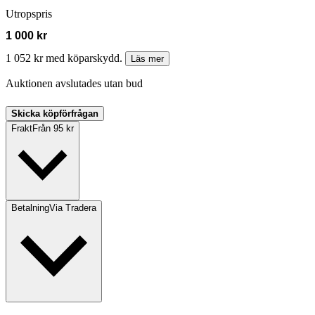
Utropspris
1 000 kr
1 052 kr med köparskydd.
Läs mer
Auktionen avslutades utan bud
Skicka köpförfrågan
Frakt
Från 95 kr
Betalning
Via Tradera