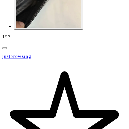
1
/
13
justbrowsing