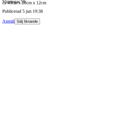
Visningar
59
ca 40cm x 28cm x 12cm
Publicerad
5 jun 19:38
Anmäl
Sälj liknande