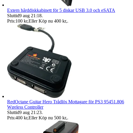
Extern hårddiskkabinett för 5 diskar USB 3.0 och eSATA
Sluttid
9 aug 21:18
.
Pris:
100 kr
,
Eller Köp nu
400 kr
,
.
RedOctane Guitar Hero Trådlös Mottagare för PS3 95451.806
Wıreless Controller
Sluttid
9 aug 21:23
.
Pris:
400 kr
,
Eller Köp nu
500 kr
,
.