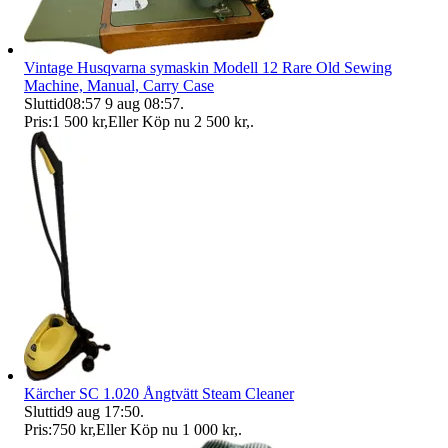
Vintage Husqvarna symaskin Modell 12 Rare Old Sewing
Machine, Manual, Carry Case
Sluttid
08:57
9 aug 08:57
.
Pris:
1 500 kr
,
Eller Köp nu
2 500 kr
,
.
Kärcher SC 1.020 Ångtvätt Steam Cleaner
Sluttid
9 aug 17:50
.
Pris:
750 kr
,
Eller Köp nu
1 000 kr
,
.