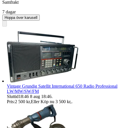
Samfrakt
7 dagar
Hoppa över karusell
Vintage Grundig Satellit International 650 Radio Professional
LW/MW/SW/FM
Sluttid
18:46
8 aug 18:46
.
Pris:
2 500 kr
,
Eller Köp nu
3 500 kr
,
.