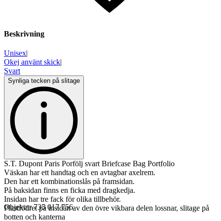
Beskrivning
Unisex
|
Okej använt skick
|
Svart
Synliga tecken på slitage
S.T. Dupont Paris Porfölj svart Briefcase Bag Portfolio
Väskan har ett handtag och en avtagbar axelrem.
Den har ett kombinationslås på framsidan.
På baksidan finns en ficka med dragkedja.
Insidan har tre fack för olika tillbehör.
Objektnr
735 017 756
Plastfodret på insidan av den övre vikbara delen lossnar, slitage på
botten och kanterna