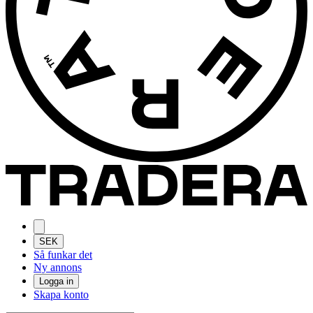
SEK
Så funkar det
Ny annons
Logga in
Skapa konto