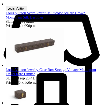
Louis Vuitton
Louis Vuitton Scarf Graffiti Multicolor Square Brown
Monogram Silk Designer
Sluttid
26 aug 22:27
.
Pris:
1 755 kr
,
Köp nu
.
Louis Vuitton Jewelry Case Box Storage Vintage Monogram
Travel Rare Limited
Sluttid
28 sep 20:41
.
Pris:
6 885 kr
,
Köp nu
.