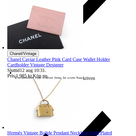
Chanel/Vintage
Chanel Caviar Leather Pink Card Case Wallet Holder
Cardholder Vintage Designer
Sluttid
12 aug 10:31
.
Pris:
1 985 kr
,
Köp nu
.
Ersättning om varan inte är som beskriven
Hermès Vintage Bolide Pendant Necklace Gold Plated