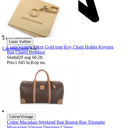
4 654 omdömen
Louis Vuitton
Louis Vuitton Ancre Gold tone Key Chain Holder Keyring
Läs omdömen
Följ
Bag Charm Designer
Sluttid
20 aug 06:28
.
Pris:
1 045 kr
,
Köp nu
.
Celine/Vintage
Celine Macadam Weekend Bag Boston Bag Triomphe
Monogram Vintage Designer Classic