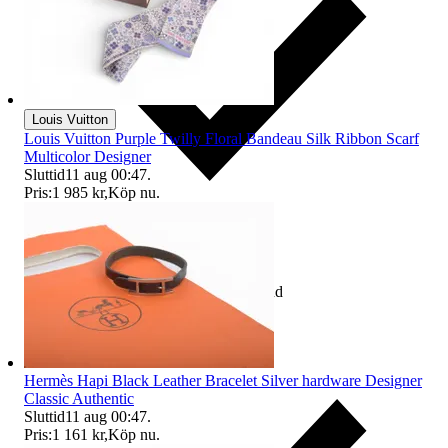
Louis Vuitton
Louis Vuitton Purple Twilly Floral Bandeau Silk Ribbon Scarf
Multicolor Designer
Sluttid
11 aug 00:47
.
Pris:
1 985 kr
,
Köp nu
.
Ingår eftersom du betalar köparskydd
Hermès Hapi Black Leather Bracelet Silver hardware Designer
Classic Authentic
Sluttid
11 aug 00:47
.
Pris:
1 161 kr
,
Köp nu
.