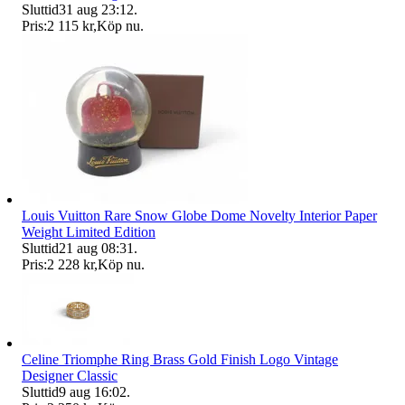
Sluttid
31 aug 23:12
.
Pris:
2 115 kr
,
Köp nu
.
Louis Vuitton Rare Snow Globe Dome Novelty Interior Paper
Weight Limited Edition
Sluttid
21 aug 08:31
.
Pris:
2 228 kr
,
Köp nu
.
Celine Triomphe Ring Brass Gold Finish Logo Vintage
Designer Classic
Sluttid
9 aug 16:02
.