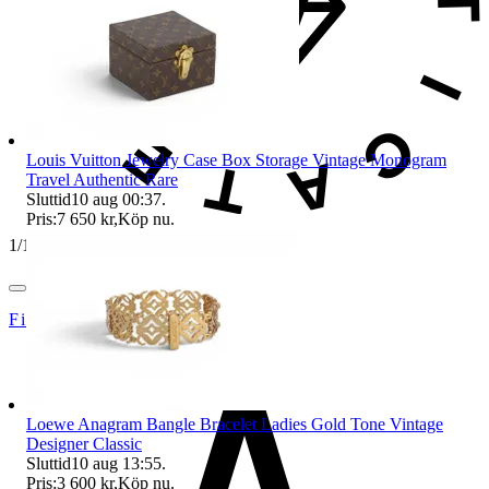
Louis Vuitton Jewelry Case Box Storage Vintage Monogram
Travel Authentic Rare
Sluttid
10 aug 00:37
.
Pris:
7 650 kr
,
Köp nu
.
1
/
15
FirstSecondVintage
Loewe Anagram Bangle Bracelet Ladies Gold Tone Vintage
Designer Classic
Sluttid
10 aug 13:55
.
Pris:
3 600 kr
,
Köp nu
.