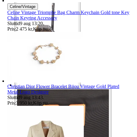
Celine/Vintage
Celine Vintage Triomphe Bag Charm Keychain Gold tone Key
Chain Keyring Accessory
Sluttid
9 aug 13:20
.
Pris:
2 475 kr
,
Köp nu
.
Christian Dior Flower Bracelet Bijou Vintage Gold Plated
Metal Logo Designer
Sluttid
9 aug 13:43
.
Pris:
3 950 kr
,
Köp nu
.