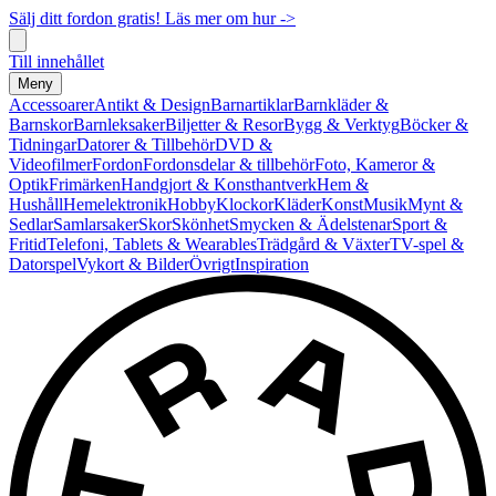
Sälj ditt fordon gratis! Läs mer om hur ->
Till innehållet
Meny
Accessoarer
Antikt & Design
Barnartiklar
Barnkläder &
Barnskor
Barnleksaker
Biljetter & Resor
Bygg & Verktyg
Böcker &
Tidningar
Datorer & Tillbehör
DVD &
Videofilmer
Fordon
Fordonsdelar & tillbehör
Foto, Kameror &
Optik
Frimärken
Handgjort & Konsthantverk
Hem &
Hushåll
Hemelektronik
Hobby
Klockor
Kläder
Konst
Musik
Mynt &
Sedlar
Samlarsaker
Skor
Skönhet
Smycken & Ädelstenar
Sport &
Fritid
Telefoni, Tablets & Wearables
Trädgård & Växter
TV-spel &
Datorspel
Vykort & Bilder
Övrigt
Inspiration