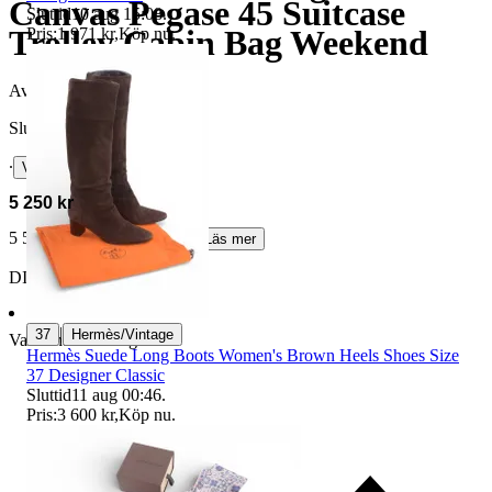
Canvas Pegase 45 Suitcase
Sluttid
10 aug 15:08
.
Trolley Cabin Bag Weekend
Pris:
1 971 kr
,
Köp nu
.
Avslutad
10 maj 22:09
Slutpris
∙
Visa bud
5 250 kr
5 515 kr med köparskydd.
Läs mer
DI90 vann auktionen
|
37
Hermès/Vintage
Varan har äkthetsgaranti
Hermès Suede Long Boots Women's Brown Heels Shoes Size
37 Designer Classic
Sluttid
11 aug 00:46
.
Pris:
3 600 kr
,
Köp nu
.