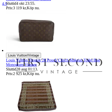
Sluttid
4 okt 23:55
.
4.9
Pris:
3 119 kr
,
Köp nu
.
Louis Vuitton/Vintage
Louis Vuitton Trousse 28 Pouch Clutch Makeup Toilet Bag
Monogram Vintage
Sluttid
28 aug 01:13
.
Pris:
2 925 kr
,
Köp nu
.