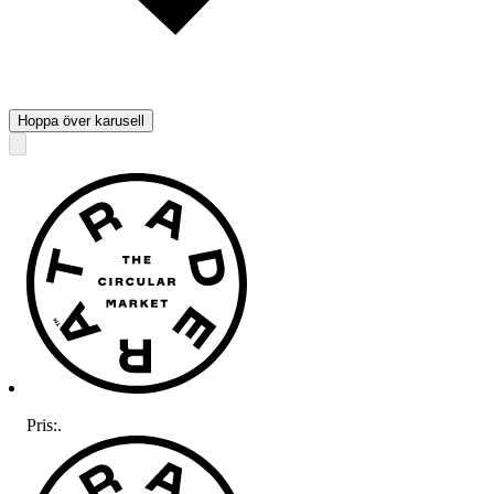
Hoppa över karusell
Pris:
.