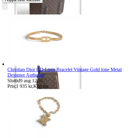
Christian Dior CD Logo Bracelet Vintage Gold tone Metal
Designer Authentic
Sluttid
9 aug 12:51
.
Pris:
1 935 kr
,
Köp nu
.