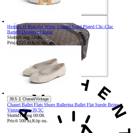
Hermès H Bracelet White Enamel Gold Plated Clic-Clac
Bangle Designer Classic
Sluttid
9 aug 22:46
.
Pris:
4 725 kr
,
Köp nu
.
|
39,5
Chanel/Vintage
Chanel Ballet Flats Shoes Ballerina Ballet Flat Suede Beige
Vintage Size 39,5C
Sluttid
10 aug 00:08
.
Pris:
6 500 kr
,
Köp nu
.