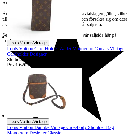
Ångerrätt:
Ångerrätt i 14 dagar i enlighet med distansavtalslagen gäller; vilket
tillåter köparen att se varan i verkligheten och försäkra sig om dess
äkthet. Läs mer om villkoren för retur på vår säljsida.
Se fullständiga köpvillkor under ”info” på vår säljsida här på
Tradera.
Louis Vuitton/Vintage
Louis Vuitton Card Holder Wallet Monogram Canvas Vintage
Cardholder Designer
Sluttid
27 aug 21:47
.
Pris:
1 620 kr
,
Köp nu
.
Louis Vuitton/Vintage
Louis Vuitton Danube Vintage Crossbody Shoulder Bag
Monogram Designer Classic