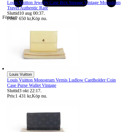
Louis Vuitton Jewelry Case Box Storage Vintage Monogram
Travel Authentic Rare
Sluttid
10 aug 00:37
.
Företag
Pris:
7 650 kr
,
Köp nu
.
Louis Vuitton
Louis Vuitton Monogram Vernis Ludlow Cardholder Coin
Case Purse Wallet Vintage
Sluttid
3 okt 22:17
.
Pris:
1 431 kr
,
Köp nu
.