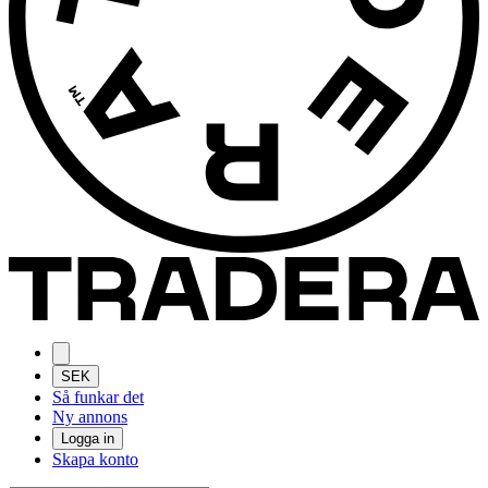
SEK
Så funkar det
Ny annons
Logga in
Skapa konto