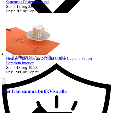
Statement Designer Classic
Sluttid
12 aug 23:40
.
Pris:
2 205 kr
,
Köp nu
.
Ersättning om du inte får din vara
Hermès Mosaique au 24 Gold Coffee Cup and Saucer
Porcelein Interior
Sluttid
13 aug 19:53
.
Pris:
1 980 kr
,
Köp nu
.
Mer från samma butik
Visa alla