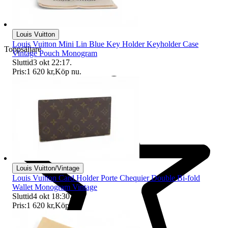
Louis Vuitton
Louis Vuitton Mini Lin Blue Key Holder Keyholder Case
Toppsäljare
Vintage Pouch Monogram
Sluttid
3 okt 22:17
.
Pris:
1 620 kr
,
Köp nu
.
Louis Vuitton/Vintage
Louis Vuitton Card Holder Porte Chequier Double Bi-fold
Wallet Monogram Vintage
Sluttid
4 okt 18:30
.
Pris:
1 620 kr
,
Köp nu
.