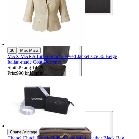
|
36
Max Mara
MAX MARA Linen Short-sleeved Jacket size 36 Beige
Italian-made Coat Designer
Sluttid
9 aug 14:29
.
Pris:
990 kr
,
Köp nu
.
Chanel/Vintage
Chanel Clutch Pouch Quilted Lambskin Leather Black Bag