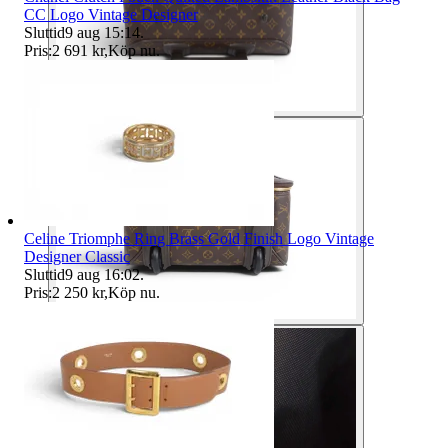
CC Logo Vintage Designer
Sluttid
9 aug 15:14
.
Pris:
2 691 kr
,
Köp nu
.
Celine Triomphe Ring Brass Gold Finish Logo Vintage
Designer Classic
Sluttid
9 aug 16:02
.
Pris:
2 250 kr
,
Köp nu
.