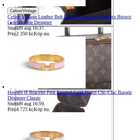
Celine/Vintage
Celine Vintage Leather Belt Circle Hardware Women's Brown
Gold Buckle Designer
Sluttid
9 aug 16:37
.
Pris:
2 350 kr
,
Köp nu
.
Hermès H Bracelet Pink Enamel Gold Plated Clic-Clac Bangle
Designer Classic
Sluttid
9 aug 16:59
.
Pris:
4 725 kr
,
Köp nu
.