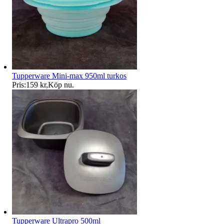
Tupperware Mini-max 950ml turkos
Pris:
159 kr
,
Köp nu
.
Tupperware Ultrapro 500ml