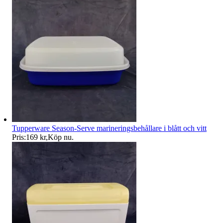
Tupperware Season-Serve marineringsbehållare i blått och vitt
Pris:
169 kr
,
Köp nu
.