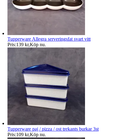
Tupperware Allegra serveringsfat svart vitt
Pris:
139 kr
,
Köp nu
.
Tupperware paj / pizza / ost trekants burkar 3st
Pris:
109 kr
,
Köp nu
.