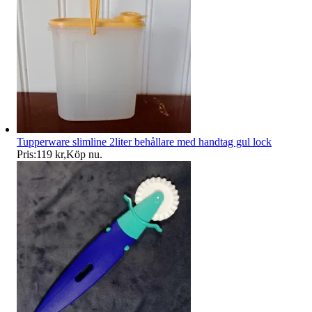
Tupperware slimline 2liter behållare med handtag gul lock
Pris:
119 kr
,
Köp nu
.