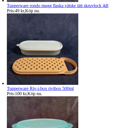
Tupperware rondo mugg flaska vätske tätt skruvlock 4dl
Pris:
49 kr
,
Köp nu
.
Tupperware Riv-i-box rivibox 500ml
Pris:
100 kr
,
Köp nu
.