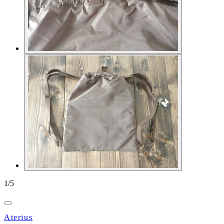
1
/
5
Aterius