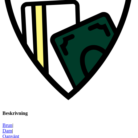
Beskrivning
Brun
|
Dam
|
Oanvänt