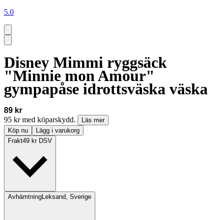
5.0
Disney Mimmi ryggsäck
"Minnie mon Amour"
gympapåse idrottsväska väska
89 kr
95 kr med köparskydd.
Läs mer
Köp nu
Lägg i varukorg
Frakt
49 kr DSV
Avhämtning
Leksand, Sverige