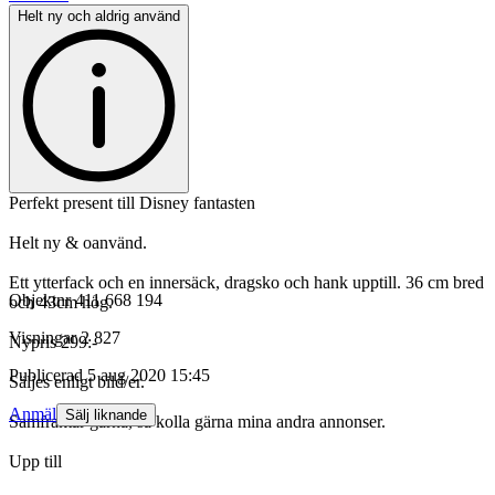
Helt ny och aldrig använd
Perfekt present till Disney fantasten
Helt ny & oanvänd.
Ett ytterfack och en innersäck, dragsko och hank upptill. 36 cm bred
Objektnr
411 668 194
och 43cm hög.
Visningar
2 827
Nypris 299:-
Publicerad
5 aug 2020 15:45
Säljes enligt bild/er.
Anmäl
Sälj liknande
Samfraktar gärna, så kolla gärna mina andra annonser.
Upp till