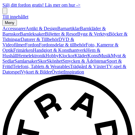
Sälj ditt fordon gratis! Läs mer om hur ->
Till innehållet
Meny
Accessoarer
Antikt & Design
Barnartiklar
Barnkläder &
Barnskor
Barnleksaker
Biljetter & Resor
Bygg & Verktyg
Böcker &
Tidningar
Datorer & Tillbehör
DVD &
Videofilmer
Fordon
Fordonsdelar & tillbehör
Foto, Kameror &
Optik
Frimärken
Handgjort & Konsthantverk
Hem &
Hushåll
Hemelektronik
Hobby
Klockor
Kläder
Konst
Musik
Mynt &
Sedlar
Samlarsaker
Skor
Skönhet
Smycken & Ädelstenar
Sport &
Fritid
Telefoni, Tablets & Wearables
Trädgård & Växter
TV-spel &
Datorspel
Vykort & Bilder
Övrigt
Inspiration