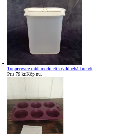
Tupperware midi modulett kryddbehållare vit
Pris:
79 kr
,
Köp nu
.