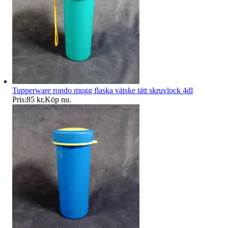
Tupperware rondo mugg flaska vätske tätt skruvlock 4dl
Pris:
85 kr
,
Köp nu
.