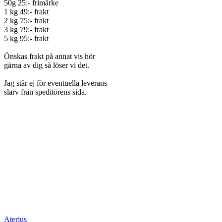
50g 25:- frimärke
1 kg 49:- frakt
2 kg 75:- frakt
3 kg 79:- frakt
5 kg 95:- frakt
Önskas frakt på annat vis hör
gärna av dig så löser vi det.
Jag står ej för eventuella leverans
slarv från speditörens sida.
Aterius