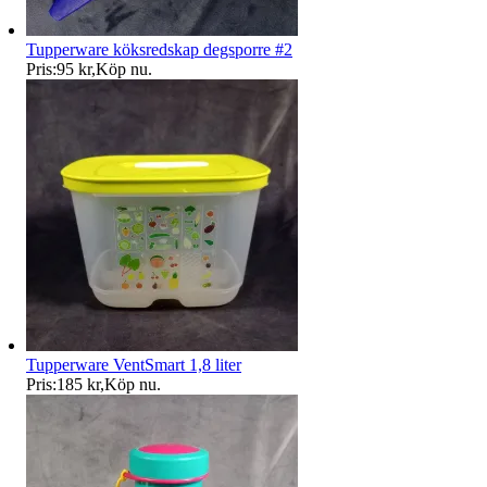
Tupperware köksredskap degsporre #2
Pris:
95 kr
,
Köp nu
.
Tupperware VentSmart 1,8 liter
Pris:
185 kr
,
Köp nu
.