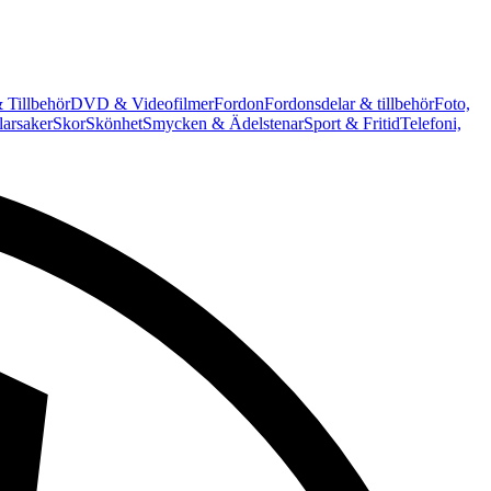
 Tillbehör
DVD & Videofilmer
Fordon
Fordonsdelar & tillbehör
Foto,
arsaker
Skor
Skönhet
Smycken & Ädelstenar
Sport & Fritid
Telefoni,