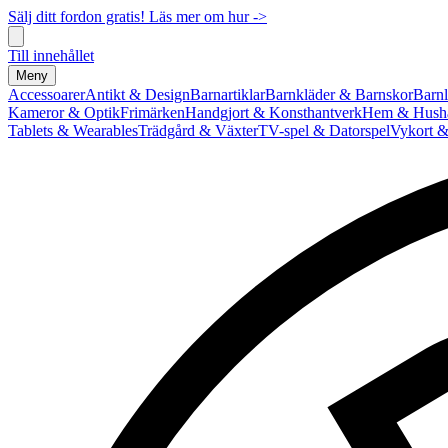
Sälj ditt fordon gratis! Läs mer om hur ->
Till innehållet
Meny
Accessoarer
Antikt & Design
Barnartiklar
Barnkläder & Barnskor
Barnl
Kameror & Optik
Frimärken
Handgjort & Konsthantverk
Hem & Hushå
Tablets & Wearables
Trädgård & Växter
TV-spel & Datorspel
Vykort &