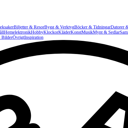
eksaker
Biljetter & Resor
Bygg & Verktyg
Böcker & Tidningar
Datorer &
ll
Hemelektronik
Hobby
Klockor
Kläder
Konst
Musik
Mynt & Sedlar
Saml
 Bilder
Övrigt
Inspiration