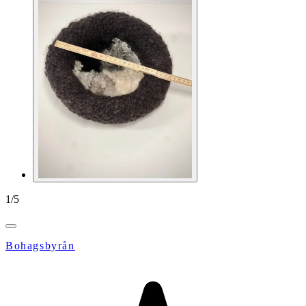
1
/
5
Bohagsbyrån