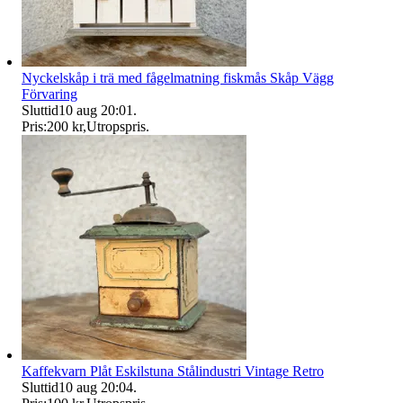
Nyckelskåp i trä med fågelmatning fiskmås Skåp Vägg
Förvaring
Sluttid
10 aug 20:01
.
Pris:
200 kr
,
Utropspris
.
Kaffekvarn Plåt Eskilstuna Stålindustri Vintage Retro
Sluttid
10 aug 20:04
.