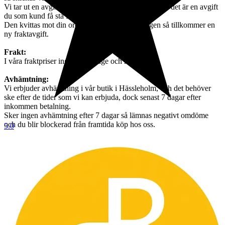
Vi tar ut en avgift om 395 kr för orderhantering, och det är en avgift
du som kund få stå för.
Den kvittas mot din order. Ska varan skickas igen så tillkommer en
ny fraktavgift.
Frakt:
I våra fraktpriser ingår emballage och hantering.
Avhämtning:
Vi erbjuder avhämtning i vår butik i Hässleholm, och det behöver
ske efter de tider som vi kan erbjuda, dock senast 7 dagar efter
inkommen betalning.
Sker ingen avhämtning efter 7 dagar så lämnas negativt omdöme
och du blir blockerad från framtida köp hos oss.
5.0
Betalning:
Betalning skall ske senast 3 dagar efter avslutad auktion.
Inkommer ingen betalning så läggs objektet ut igen utan undantag
Köpare utanför sveriges gränsen måste kontakta oss innan bud läggs
så vi kan räkna ut vad
frakten kommer att kosta och om det går att skicka med spårbar frakt
vilket är ett krav från oss.
Väljer man att buda utan att kontakta oss först så förbehåller vi oss
rätten att avbryta köpet och du som köpare