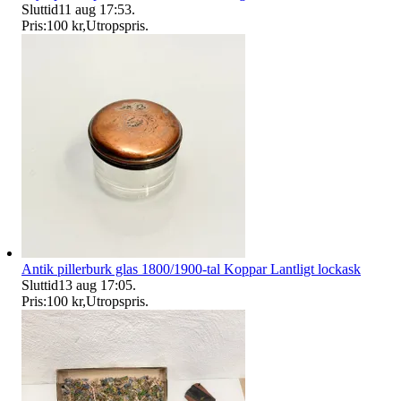
Sluttid
11 aug 17:53
.
Pris:
100 kr
,
Utropspris
.
Antik pillerburk glas 1800/1900-tal Koppar Lantligt lockask
Sluttid
13 aug 17:05
.
Pris:
100 kr
,
Utropspris
.