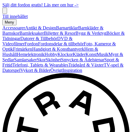
Sälj ditt fordon gratis! Läs mer om hur ->
Till innehållet
Meny
Accessoarer
Antikt & Design
Barnartiklar
Barnkläder &
Barnskor
Barnleksaker
Biljetter & Resor
Bygg & Verktyg
Böcker &
Tidningar
Datorer & Tillbehör
DVD &
Videofilmer
Fordon
Fordonsdelar & tillbehör
Foto, Kameror &
Optik
Frimärken
Handgjort & Konsthantverk
Hem &
Hushåll
Hemelektronik
Hobby
Klockor
Kläder
Konst
Musik
Mynt &
Sedlar
Samlarsaker
Skor
Skönhet
Smycken & Ädelstenar
Sport &
Fritid
Telefoni, Tablets & Wearables
Trädgård & Växter
TV-spel &
Datorspel
Vykort & Bilder
Övrigt
Inspiration