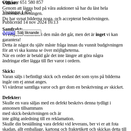
Objektnr
651 580 857
Villkor:
Genom att lägga bud på våra auktioner så har du läst hela
Visningar
1 057
annonsbeskrivningen.
Du har synat bilderna noga, och accepterat beskrivningen.
Publicerad
14 nov 2024 16:13
Samfrakt:
Anmäl
Sälj liknande
Vi erbjuder samfrakt i den mån det går, men det är
inget
vi kan
garantera!
Detta är något du själv måste fråga innan du vunnit budgivningen
för att vi ska kunna se över möjligheterna.
När en order är betald går det inte längre att göra några
ändringar eller lägga till fler varor i ordern.
Skick:
Varan säljs i befintligt skick och endast det som syns på bilderna
ingår om ej annat anges.
Vi värderar samtliga varor och ger dom en beskrivning av skicket.
Defekter:
Skulle en vara säljas med en defekt beskrivs denna tydligt i
annonsen tillsammans
med skick-beskrivningen och är
inte giltig anledning till en reklamation.
Skulle din beställning vara defekt vid leverans, ber vi er att fota
skadan, allt emballage, kartong och fraktetikett och skickas detta till