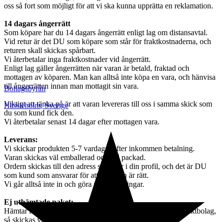
oss så fort som möjligt för att vi ska kunna upprätta en reklamation.
14 dagars ångerrätt
Som köpare har du 14 dagars ångerrätt enligt lag om distansavtal.
Vid retur är det DU som köpare som står för fraktkostnaderna, och
returen skall skickas spårbart.
Vi återbetalar inga fraktkostnader vid ångerrätt.
Enligt lag gäller ångerrätten när varan är betald, fraktad och
mottagen av köparen. Man kan alltså inte köpa en vara, och hänvisa
till ångerrätten innan man mottagit sin vara.
Bohagsbyrån
Viktigt att tänka på är att varan levereras till oss i samma skick som
Hässleholm
,
Sverige
du som kund fick den.
Vi återbetalar senast 14 dagar efter mottagen vara.
Leverans:
Vi skickar produkten 5-7 vardagar efter inkommen betalning.
Varan skickas väl emballerad och väl packad.
Ordern skickas till den adress som står i din profil, och det är DU
som kund som ansvarar för att adressen är rätt.
Vi går alltså inte in och göra några ändringar.
Ej uthämtade paket:
Hämtar ni inte ut varan efter påminnelse från ombud och fraktbolag,
så skickas varan tillbaka till oss,