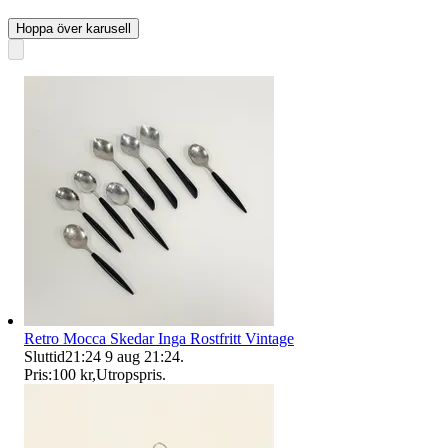
Hoppa över karusell
Retro Mocca Skedar Inga Rostfritt Vintage
Sluttid
21:24
9 aug 21:24
.
Pris:
100 kr
,
Utropspris
.