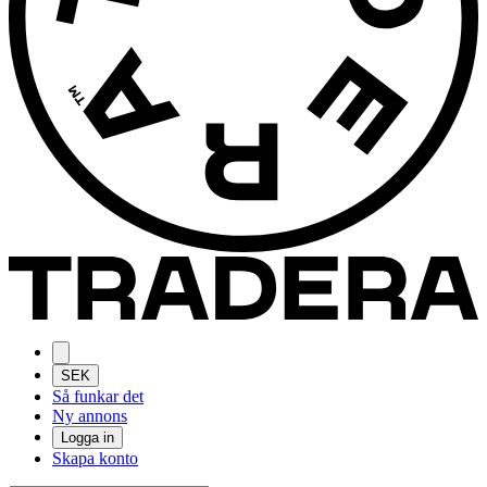
SEK
Så funkar det
Ny annons
Logga in
Skapa konto