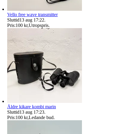
Vello free wave transmitter
Sluttid
13 aug 17:22
.
Pris:
100 kr
,
Utropspris
.
Äldre kikare kombi marin
Sluttid
13 aug 17:23
.
Pris:
100 kr
,
Ledande bud
.