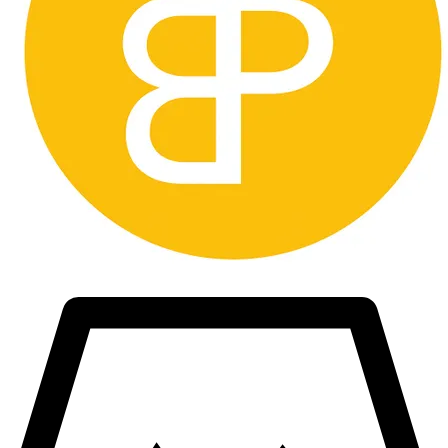
blir blockerad från framtida köp. Vi godkänner inte att man ber oss
att manipulera tullavgiften, då det är olagligt och köper kommer att
hävas.
Länder vi inte skickar till är bland annat Taiwan.
Lycka till