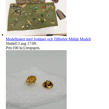
Modellpaket med Soldater och Tillbehör Militär Modell
Sluttid
13 aug 17:09
.
Pris:
100 kr
,
Utropspris
.