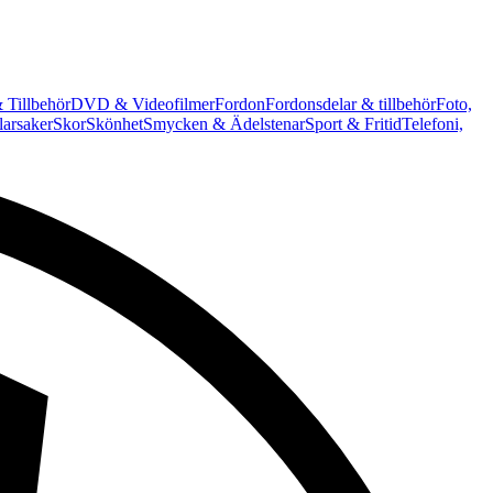
 Tillbehör
DVD & Videofilmer
Fordon
Fordonsdelar & tillbehör
Foto,
arsaker
Skor
Skönhet
Smycken & Ädelstenar
Sport & Fritid
Telefoni,