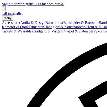
Sälj ditt fordon gratis! Läs mer om hur ->
Till innehållet
Meny
Accessoarer
Antikt & Design
Barnartiklar
Barnkläder & Barnskor
Barnl
Kameror & Optik
Frimärken
Handgjort & Konsthantverk
Hem & Hushå
Tablets & Wearables
Trädgård & Växter
TV-spel & Datorspel
Vykort &