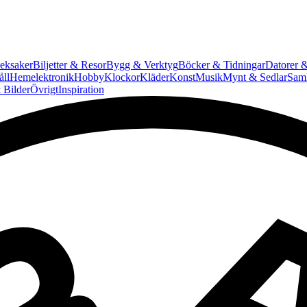
eksaker
Biljetter & Resor
Bygg & Verktyg
Böcker & Tidningar
Datorer &
ll
Hemelektronik
Hobby
Klockor
Kläder
Konst
Musik
Mynt & Sedlar
Saml
 Bilder
Övrigt
Inspiration