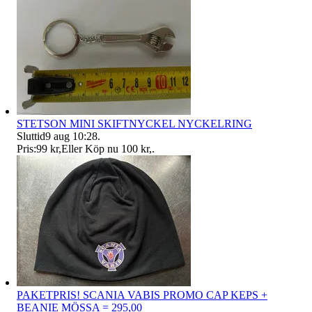
STETSON MINI SKIFTNYCKEL NYCKELRING
Sluttid
9 aug 10:28
.
Pris:
99 kr
,
Eller Köp nu
100 kr
,
.
PAKETPRIS! SCANIA VABIS PROMO CAP KEPS +
BEANIE MÖSSA = 295,00