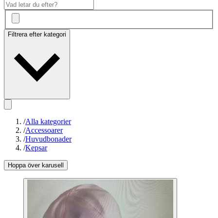
Filtrera efter kategori
/
Alla kategorier
/
Accessoarer
/
Huvudbonader
/
Kepsar
Hoppa över karusell