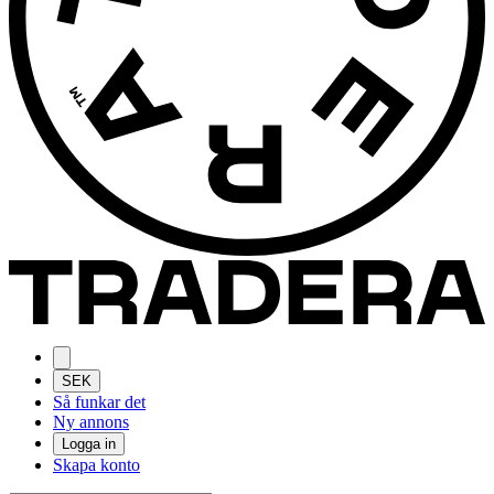
SEK
Så funkar det
Ny annons
Logga in
Skapa konto