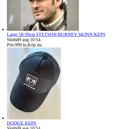
Large 58-59cm STETSON BURNEY SKINN KEPS
Sluttid
9 aug 10:54
.
Pris:
999 kr
,
Köp nu
.
DODGE KEPS
Sluttid
9 aug 10:54
.