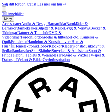
Sälj ditt fordon gratis! Läs mer om hur ->
Till innehållet
Meny
Accessoarer
Antikt & Design
Barnartiklar
Barnkläder &
Barnskor
Barnleksaker
Biljetter & Resor
Bygg & Verktyg
Böcker &
Tidningar
Datorer & Tillbehör
DVD &
Videofilmer
Fordon
Fordonsdelar & tillbehör
Foto, Kameror &
Optik
Frimärken
Handgjort & Konsthantverk
Hem &
Hushåll
Hemelektronik
Hobby
Klockor
Kläder
Konst
Musik
Mynt &
Sedlar
Samlarsaker
Skor
Skönhet
Smycken & Ädelstenar
Sport &
Fritid
Telefoni, Tablets & Wearables
Trädgård & Växter
TV-spel &
Datorspel
Vykort & Bilder
Övrigt
Inspiration