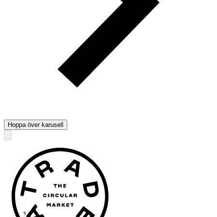
Hoppa över karusell