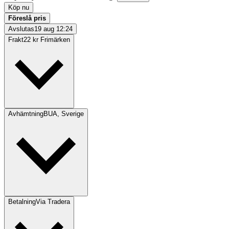
Köp nu
Föreslå pris
Avslutas
19 aug 12:24
Frakt
22 kr Frimärken
Avhämtning
BUA, Sverige
Betalning
Via Tradera