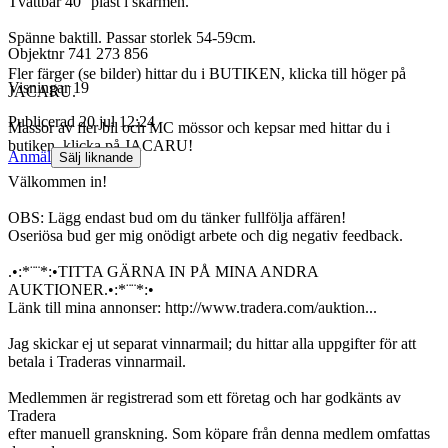
Tvättbar 40° plast i skärmen.
Spänne baktill. Passar storlek 54-59cm.
Objektnr
741 273 856
Fler färger (se bilder) hittar du i BUTIKEN, klicka till höger på
Visningar
19
JACARU.
Publicerad
20 jul 12:24
Massor av fler bil och MC mössor och kepsar med hittar du i
butiken, klicka på JACARU!
Anmäl
Sälj liknande
Välkommen in!
OBS: Lägg endast bud om du tänker fullfölja affären!
Oseriösa bud ger mig onödigt arbete och dig negativ feedback.
.•:*¨¨*:•TITTA GÄRNA IN PÅ MINA ANDRA
AUKTIONER.•:*¨¨*:•
Länk till mina annonser: http://www.tradera.com/auktion...
Jag skickar ej ut separat vinnarmail; du hittar alla uppgifter för att
betala i Traderas vinnarmail.
Medlemmen är registrerad som ett företag och har godkänts av
Tradera
efter manuell granskning. Som köpare från denna medlem omfattas