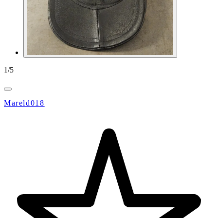
1
/
5
Mareld018