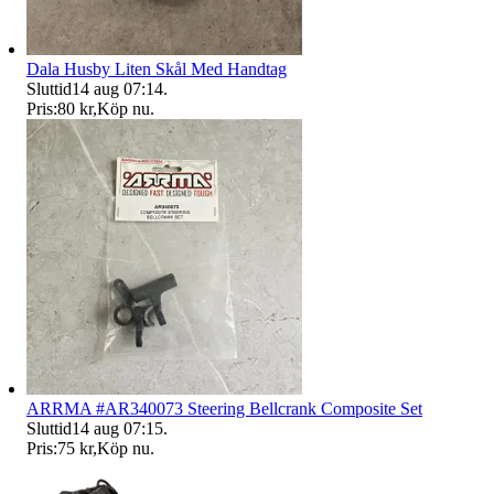
Dala Husby Liten Skål Med Handtag
Sluttid
14 aug 07:14
.
Pris:
80 kr
,
Köp nu
.
ARRMA #AR340073 Steering Bellcrank Composite Set
Sluttid
14 aug 07:15
.
Pris:
75 kr
,
Köp nu
.