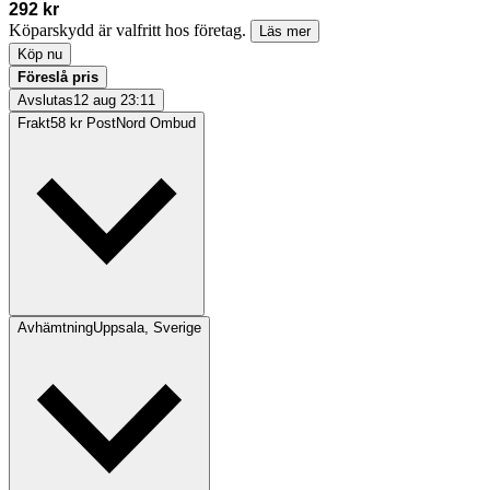
292 kr
Köparskydd är valfritt hos företag.
Läs mer
Köp nu
Föreslå pris
Avslutas
12 aug 23:11
Frakt
58 kr PostNord Ombud
Avhämtning
Uppsala, Sverige