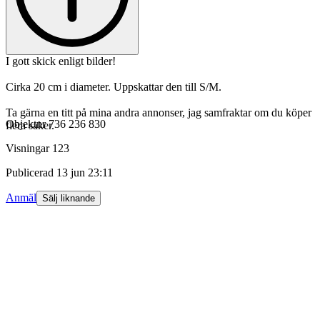
I gott skick enligt bilder!
Cirka 20 cm i diameter. Uppskattar den till S/M.
Ta gärna en titt på mina andra annonser, jag samfraktar om du köper
Objektnr
736 236 830
flera saker.
Visningar
123
Publicerad
13 jun 23:11
Anmäl
Sälj liknande