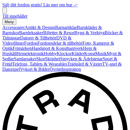
Sälj ditt fordon gratis! Läs mer om hur ->
Till innehållet
Meny
Accessoarer
Antikt & Design
Barnartiklar
Barnkläder &
Barnskor
Barnleksaker
Biljetter & Resor
Bygg & Verktyg
Böcker &
Tidningar
Datorer & Tillbehör
DVD &
Videofilmer
Fordon
Fordonsdelar & tillbehör
Foto, Kameror &
Optik
Frimärken
Handgjort & Konsthantverk
Hem &
Hushåll
Hemelektronik
Hobby
Klockor
Kläder
Konst
Musik
Mynt &
Sedlar
Samlarsaker
Skor
Skönhet
Smycken & Ädelstenar
Sport &
Fritid
Telefoni, Tablets & Wearables
Trädgård & Växter
TV-spel &
Datorspel
Vykort & Bilder
Övrigt
Inspiration