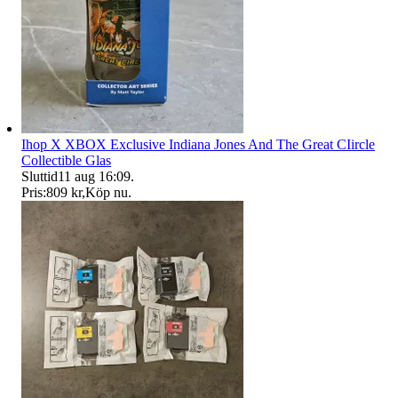
Ihop X XBOX Exclusive Indiana Jones And The Great CIircle
Collectible Glas
Sluttid
11 aug 16:09
.
Pris:
809 kr
,
Köp nu
.