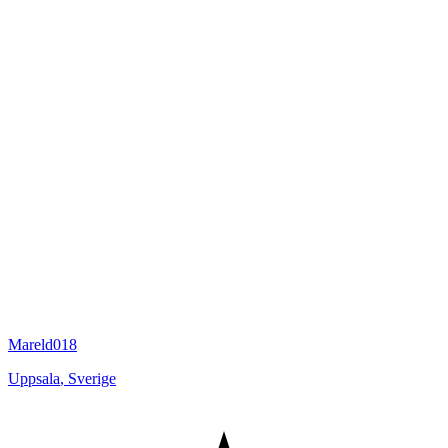
Mareld018
Uppsala
,
Sverige