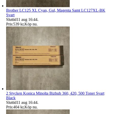
Brother LC125 XL Cyan, Gul, Magenta Samt LC127XL-BK
Svart
Sluttid
11 aug 16:44
.
Pris:
539 kr
,
Köp nu
.
2 Stycken Konica Minolta Bizhub 360, 420, 500 Toner Svart
Black
Sluttid
11 aug 16:44
.
Pris:
404 kr
,
Köp nu
.