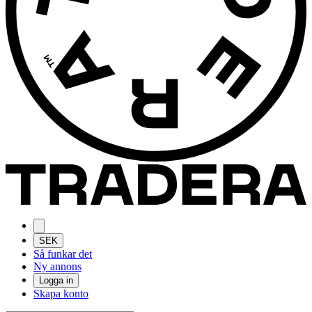
SEK
Så funkar det
Ny annons
Logga in
Skapa konto