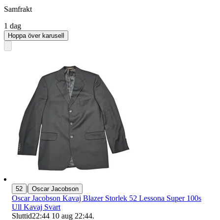
Samfrakt
1 dag
Hoppa över karusell
|
52
Oscar Jacobson
Oscar Jacobson Kavaj Blazer Storlek 52 Lessona Super 100s
Ull Kavaj Svart
Sluttid
22:44
10 aug 22:44
.