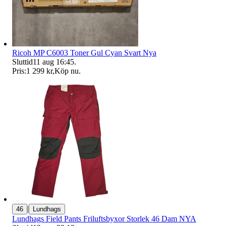
Ricoh MP C6003 Toner Gul Cyan Svart Nya
Sluttid
11 aug 16:45
.
Pris:
1 299 kr
,
Köp nu
.
|
46
Lundhags
Lundhags Field Pants Friluftsbyxor Storlek 46 Dam NYA