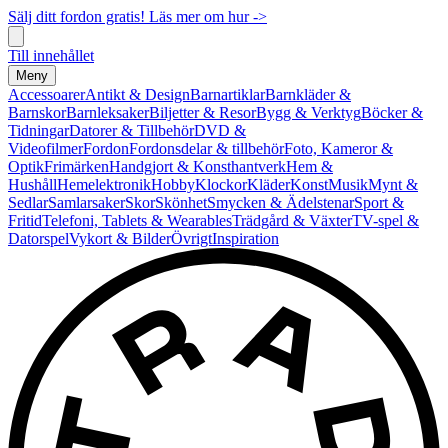
Sälj ditt fordon gratis! Läs mer om hur ->
Till innehållet
Meny
Accessoarer
Antikt & Design
Barnartiklar
Barnkläder &
Barnskor
Barnleksaker
Biljetter & Resor
Bygg & Verktyg
Böcker &
Tidningar
Datorer & Tillbehör
DVD &
Videofilmer
Fordon
Fordonsdelar & tillbehör
Foto, Kameror &
Optik
Frimärken
Handgjort & Konsthantverk
Hem &
Hushåll
Hemelektronik
Hobby
Klockor
Kläder
Konst
Musik
Mynt &
Sedlar
Samlarsaker
Skor
Skönhet
Smycken & Ädelstenar
Sport &
Fritid
Telefoni, Tablets & Wearables
Trädgård & Växter
TV-spel &
Datorspel
Vykort & Bilder
Övrigt
Inspiration