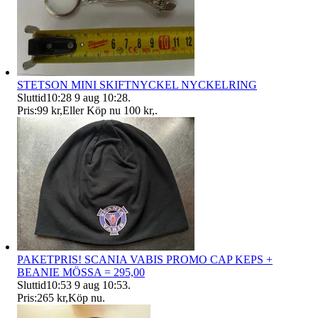
STETSON MINI SKIFTNYCKEL NYCKELRING
Sluttid
10:28
9 aug 10:28
.
Pris:
99 kr
,
Eller Köp nu
100 kr
,
.
PAKETPRIS! SCANIA VABIS PROMO CAP KEPS +
BEANIE MÖSSA = 295,00
Sluttid
10:53
9 aug 10:53
.
Pris:
265 kr
,
Köp nu
.