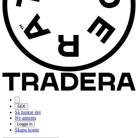
SEK
Så funkar det
Ny annons
Logga in
Skapa konto