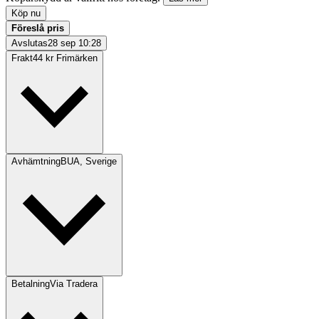
Köp nu
Föreslå pris
Avslutas
28 sep 10:28
Frakt
44 kr Frimärken
Avhämtning
BUA, Sverige
Betalning
Via Tradera