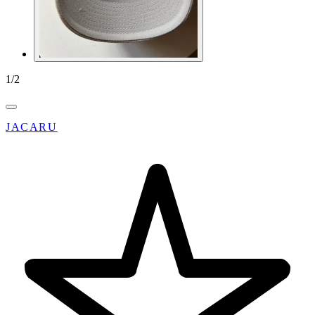
1
/
2
JACARU