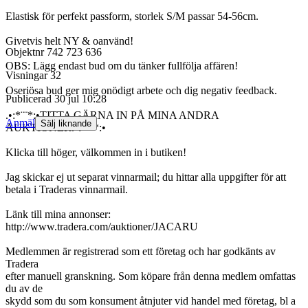
Elastisk för perfekt passform, storlek S/M passar 54-56cm.
Givetvis helt NY & oanvänd!
Objektnr
742 723 636
OBS: Lägg endast bud om du tänker fullfölja affären!
Visningar
32
Oseriösa bud ger mig onödigt arbete och dig negativ feedback.
Publicerad
30 jul 10:28
.•:*¨¨*:•TITTA GÄRNA IN PÅ MINA ANDRA
Anmäl
Sälj liknande
AUKTIONER.•:*¨¨*:•
Klicka till höger, välkommen in i butiken!
Jag skickar ej ut separat vinnarmail; du hittar alla uppgifter för att
betala i Traderas vinnarmail.
Länk till mina annonser:
http://www.tradera.com/auktioner/JACARU
Medlemmen är registrerad som ett företag och har godkänts av
Tradera
efter manuell granskning. Som köpare från denna medlem omfattas
du av de
skydd som du som konsument åtnjuter vid handel med företag, bl a