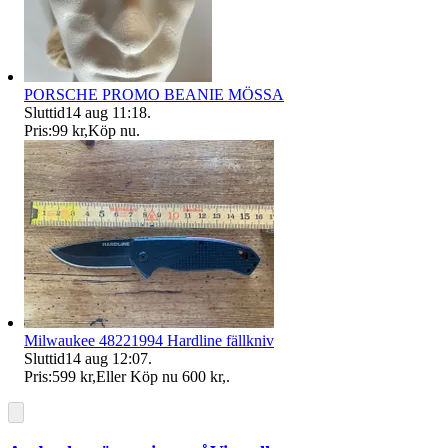
PORSCHE PROMO BEANIE MÖSSA
Sluttid
14 aug 11:18
.
Pris:
99 kr
,
Köp nu
.
Milwaukee 48221994 Hardline fällkniv
Sluttid
14 aug 12:07
.
Pris:
599 kr
,
Eller Köp nu
600 kr
,
.