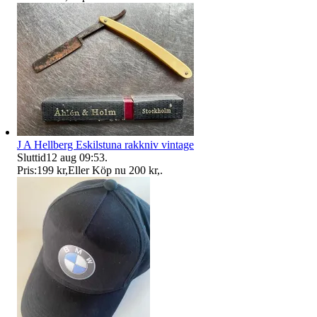
J A Hellberg Eskilstuna rakkniv vintage
Sluttid
12 aug 09:53
.
Pris:
199 kr
,
Eller Köp nu
200 kr
,
.