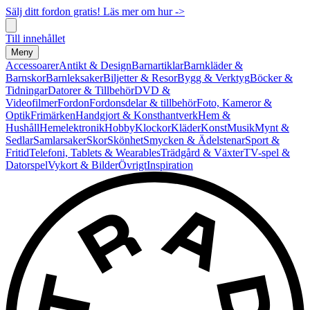
Sälj ditt fordon gratis! Läs mer om hur ->
Till innehållet
Meny
Accessoarer
Antikt & Design
Barnartiklar
Barnkläder &
Barnskor
Barnleksaker
Biljetter & Resor
Bygg & Verktyg
Böcker &
Tidningar
Datorer & Tillbehör
DVD &
Videofilmer
Fordon
Fordonsdelar & tillbehör
Foto, Kameror &
Optik
Frimärken
Handgjort & Konsthantverk
Hem &
Hushåll
Hemelektronik
Hobby
Klockor
Kläder
Konst
Musik
Mynt &
Sedlar
Samlarsaker
Skor
Skönhet
Smycken & Ädelstenar
Sport &
Fritid
Telefoni, Tablets & Wearables
Trädgård & Växter
TV-spel &
Datorspel
Vykort & Bilder
Övrigt
Inspiration