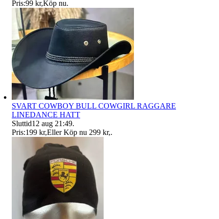
Pris:
99 kr
,
Köp nu
.
SVART COWBOY BULL COWGIRL RAGGARE
LINEDANCE HATT
Sluttid
12 aug 21:49
.
Pris:
199 kr
,
Eller Köp nu
299 kr
,
.