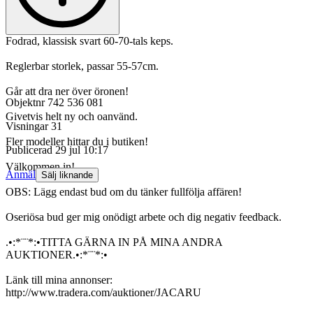
Fodrad, klassisk svart 60-70-tals keps.
Reglerbar storlek, passar 55-57cm.
Går att dra ner över öronen!
Objektnr
742 536 081
Givetvis helt ny och oanvänd.
Visningar
31
Fler modeller hittar du i butiken!
Publicerad
29 jul 10:17
Välkommen in!
Anmäl
Sälj liknande
OBS: Lägg endast bud om du tänker fullfölja affären!
Oseriösa bud ger mig onödigt arbete och dig negativ feedback.
.•:*¨¨*:•TITTA GÄRNA IN PÅ MINA ANDRA
AUKTIONER.•:*¨¨*:•
Länk till mina annonser:
http://www.tradera.com/auktioner/JACARU