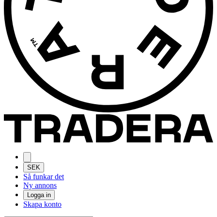
SEK
Så funkar det
Ny annons
Logga in
Skapa konto