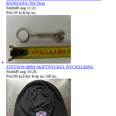
BANDANA 70X70cm
Sluttid
8 aug 11:21
.
Pris:
59 kr
,
Köp nu
.
STETSON MINI SKIFTNYCKEL NYCKELRING
Sluttid
9 aug 10:28
.
Pris:
99 kr
,
Eller Köp nu
100 kr
,
.