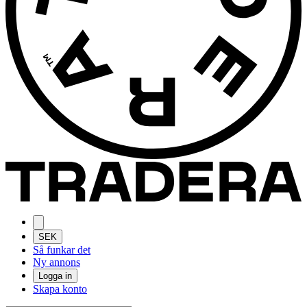
SEK
Så funkar det
Ny annons
Logga in
Skapa konto