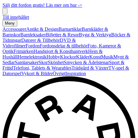
Sälj ditt fordon gratis! Läs mer om hur ->
Till innehållet
Meny
Accessoarer
Antikt & Design
Barnartiklar
Barnkläder &
Barnskor
Barnleksaker
Biljetter & Resor
Bygg & Verktyg
Böcker &
Tidningar
Datorer & Tillbehör
DVD &
Videofilmer
Fordon
Fordonsdelar & tillbehör
Foto, Kameror &
Optik
Frimärken
Handgjort & Konsthantverk
Hem &
Hushåll
Hemelektronik
Hobby
Klockor
Kläder
Konst
Musik
Mynt &
Sedlar
Samlarsaker
Skor
Skönhet
Smycken & Ädelstenar
Sport &
Fritid
Telefoni, Tablets & Wearables
Trädgård & Växter
TV-spel &
Datorspel
Vykort & Bilder
Övrigt
Inspiration