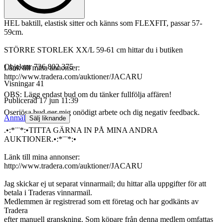
HEL baktill, elastisk sitter och känns som FLEXFIT, passar 57-
59cm.
STÖRRE STORLEK XX/L 59-61 cm hittar du i butiken
Objektnr
736 802 375
Länk till mina annonser:
http://www.tradera.com/auktioner/JACARU
Visningar
41
OBS: Lägg endast bud om du tänker fullfölja affären!
Publicerad
17 jun 11:39
Oseriösa bud ger mig onödigt arbete och dig negativ feedback.
Anmäl
Sälj liknande
.•:*¨¨*:•TITTA GÄRNA IN PÅ MINA ANDRA
AUKTIONER.•:*¨¨*:•
Länk till mina annonser:
http://www.tradera.com/auktioner/JACARU
Jag skickar ej ut separat vinnarmail; du hittar alla uppgifter för att
betala i Traderas vinnarmail.
Medlemmen är registrerad som ett företag och har godkänts av
Tradera
efter manuell granskning. Som köpare från denna medlem omfattas