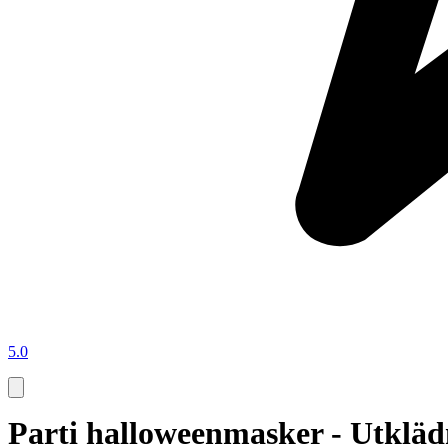
5.0
Parti halloweenmasker - Utklä