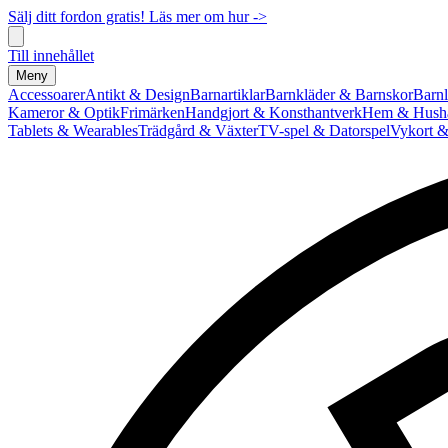
Sälj ditt fordon gratis! Läs mer om hur ->
Till innehållet
Meny
Accessoarer
Antikt & Design
Barnartiklar
Barnkläder & Barnskor
Barnl
Kameror & Optik
Frimärken
Handgjort & Konsthantverk
Hem & Hushå
Tablets & Wearables
Trädgård & Växter
TV-spel & Datorspel
Vykort &