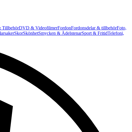
 Tillbehör
DVD & Videofilmer
Fordon
Fordonsdelar & tillbehör
Foto,
arsaker
Skor
Skönhet
Smycken & Ädelstenar
Sport & Fritid
Telefoni,