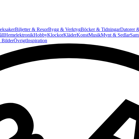
eksaker
Biljetter & Resor
Bygg & Verktyg
Böcker & Tidningar
Datorer &
ll
Hemelektronik
Hobby
Klockor
Kläder
Konst
Musik
Mynt & Sedlar
Saml
 Bilder
Övrigt
Inspiration