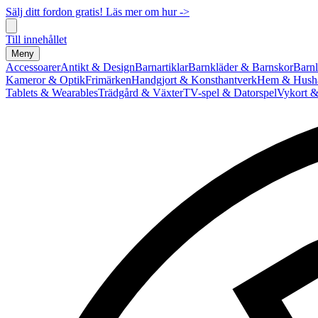
Sälj ditt fordon gratis! Läs mer om hur ->
Till innehållet
Meny
Accessoarer
Antikt & Design
Barnartiklar
Barnkläder & Barnskor
Barnl
Kameror & Optik
Frimärken
Handgjort & Konsthantverk
Hem & Hushå
Tablets & Wearables
Trädgård & Växter
TV-spel & Datorspel
Vykort &