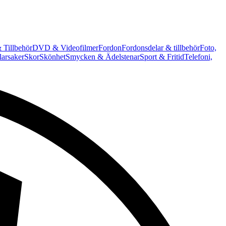
 Tillbehör
DVD & Videofilmer
Fordon
Fordonsdelar & tillbehör
Foto,
arsaker
Skor
Skönhet
Smycken & Ädelstenar
Sport & Fritid
Telefoni,