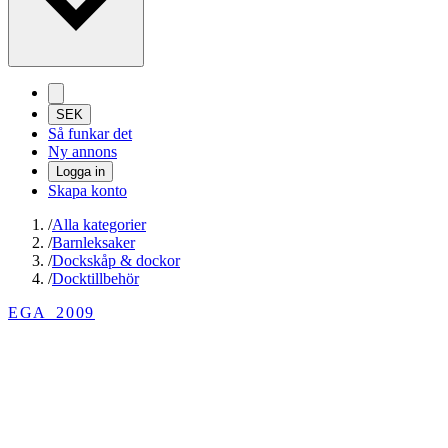
SEK
Så funkar det
Ny annons
Logga in
Skapa konto
/
Alla kategorier
/
Barnleksaker
/
Dockskåp & dockor
/
Docktillbehör
EGA_2009