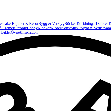
eksaker
Biljetter & Resor
Bygg & Verktyg
Böcker & Tidningar
Datorer &
ll
Hemelektronik
Hobby
Klockor
Kläder
Konst
Musik
Mynt & Sedlar
Saml
 Bilder
Övrigt
Inspiration