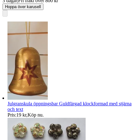
3 dagar
|
Fri frakt över 800 kr
Hoppa över karusell
Julgranskula öppningsbar Guldfärgad klockformad med stjärna
och text
Pris:
19 kr
,
Köp nu
.