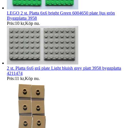
LEGO 2 st. Platta 6x6 bright Green 6004650 plate ljus grön
Byggplatta 3958
Pris:
10 kr
,
Köp nu
.
2 st. Platta 6x6 grå plate Light bluish grey platt 3958 byggplatta
4211474
Pris:
11 kr
,
Köp nu
.