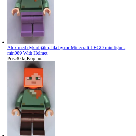
Alex med dykarhjälm, lila byxor Minecraft LEGO minifigur -
min089 With Helmet
Pris:
30 kr
,
Köp nu
.