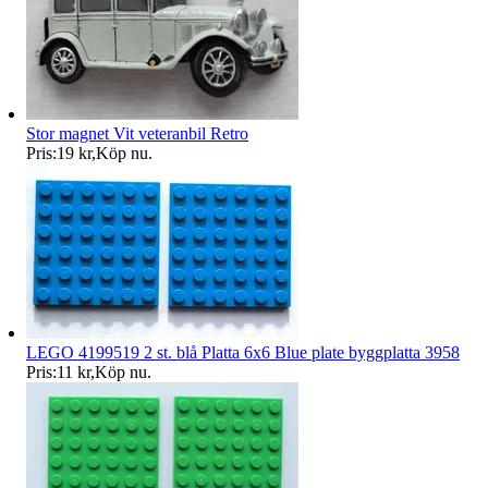
Stor magnet Vit veteranbil Retro
Pris:
19 kr
,
Köp nu
.
LEGO 4199519 2 st. blå Platta 6x6 Blue plate byggplatta 3958
Pris:
11 kr
,
Köp nu
.