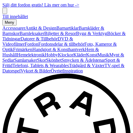
Sälj ditt fordon gratis! Läs mer om hur ->
Till innehållet
Meny
Accessoarer
Antikt & Design
Barnartiklar
Barnkläder &
Barnskor
Barnleksaker
Biljetter & Resor
Bygg & Verktyg
Böcker &
Tidningar
Datorer & Tillbehör
DVD &
Videofilmer
Fordon
Fordonsdelar & tillbehör
Foto, Kameror &
Optik
Frimärken
Handgjort & Konsthantverk
Hem &
Hushåll
Hemelektronik
Hobby
Klockor
Kläder
Konst
Musik
Mynt &
Sedlar
Samlarsaker
Skor
Skönhet
Smycken & Ädelstenar
Sport &
Fritid
Telefoni, Tablets & Wearables
Trädgård & Växter
TV-spel &
Datorspel
Vykort & Bilder
Övrigt
Inspiration