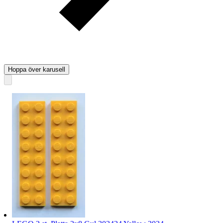
Hoppa över karusell