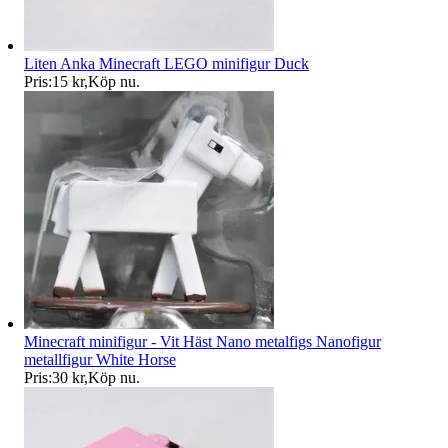
Liten Anka Minecraft LEGO minifigur Duck
Pris:
15 kr
,
Köp nu
.
Minecraft minifigur - Vit Häst Nano metalfigs Nanofigur
metallfigur White Horse
Pris:
30 kr
,
Köp nu
.