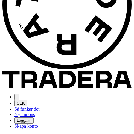
SEK
Så funkar det
Ny annons
Logga in
Skapa konto