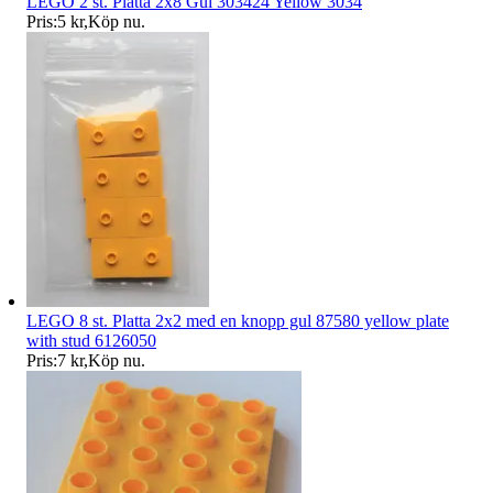
LEGO 2 st. Platta 2x8 Gul 303424 Yellow 3034
Pris:
5 kr
,
Köp nu
.
LEGO 8 st. Platta 2x2 med en knopp gul 87580 yellow plate
with stud 6126050
Pris:
7 kr
,
Köp nu
.