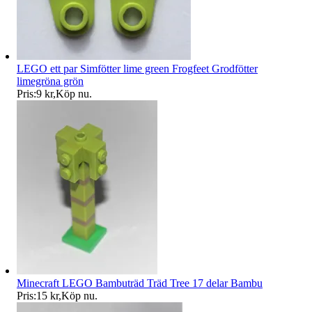
LEGO ett par Simfötter lime green Frogfeet Grodfötter
limegröna grön
Pris:
9 kr
,
Köp nu
.
Minecraft LEGO Bambuträd Träd Tree 17 delar Bambu
Pris:
15 kr
,
Köp nu
.