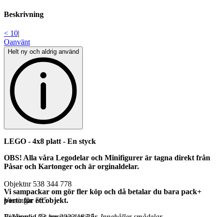
Beskrivning
< 10
|
Oanvänt
Helt ny och aldrig använd
LEGO - 4x8 platt - En styck
OBS! Alla våra Legodelar och Minifigurer är tagna direkt från
Påsar och Kartonger
och är orginaldelar.
Objektnr
538 344 778
Vi sampackar om gör fler köp och då betalar du bara pack+
porto för ett objekt.
Visningar
565
Ej lämplig för barn under 3 år. Innehåller smådelar.
Publicerad
23 apr 2022 18:35