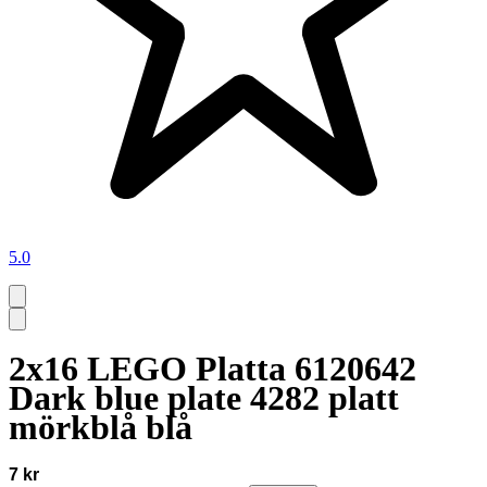
5.0
2x16 LEGO Platta 6120642
Dark blue plate 4282 platt
mörkblå blå
7 kr