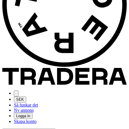
SEK
Så funkar det
Ny annons
Logga in
Skapa konto