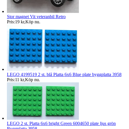
Stor magnet Vit veteranbil Retro
Pris:
19 kr
,
Köp nu
.
LEGO 4199519 2 st. blå Platta 6x6 Blue plate byggplatta 3958
Pris:
11 kr
,
Köp nu
.
LEGO 2 st. Platta 6x6 bright Green 6004650 plate ljus grön
Byggplatta 3958