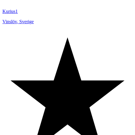
Kurius1
Vinslöv
,
Sverige