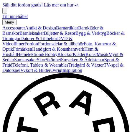
Sälj ditt fordon gratis! Läs mer om hur ->
Till innehållet
Meny
Accessoarer
Antikt & Design
Barnartiklar
Barnkläder &
Barnskor
Barnleksaker
Biljetter & Resor
Bygg & Verktyg
Böcker &
Tidningar
Datorer & Tillbehör
DVD &
Videofilmer
Fordon
Fordonsdelar & tillbehör
Foto, Kameror &
Optik
Frimärken
Handgjort & Konsthantverk
Hem &
Hushåll
Hemelektronik
Hobby
Klockor
Kläder
Konst
Musik
Mynt &
Sedlar
Samlarsaker
Skor
Skönhet
Smycken & Ädelstenar
Sport &
Fritid
Telefoni, Tablets & Wearables
Trädgård & Växter
TV-spel &
Datorspel
Vykort & Bilder
Övrigt
Inspiration