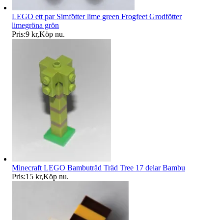
LEGO ett par Simfötter lime green Frogfeet Grodfötter
limegröna grön
Pris:
9 kr
,
Köp nu
.
Minecraft LEGO Bambuträd Träd Tree 17 delar Bambu
Pris:
15 kr
,
Köp nu
.