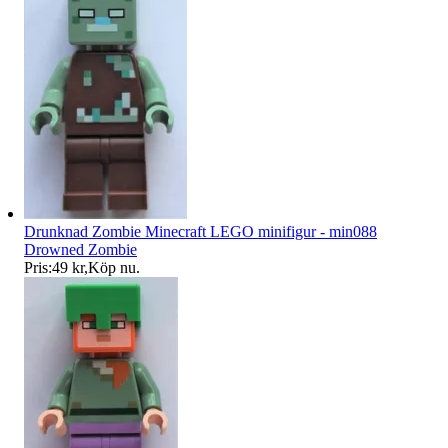
Drunknad Zombie Minecraft LEGO minifigur - min088
Drowned Zombie
Pris:
49 kr
,
Köp nu
.