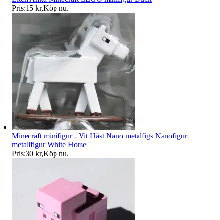
Pris:
15 kr
,
Köp nu
.
Minecraft minifigur - Vit Häst Nano metalfigs Nanofigur
metallfigur White Horse
Pris:
30 kr
,
Köp nu
.