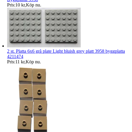
Pris:
10 kr
,
Köp nu
.
2 st. Platta 6x6 grå plate Light bluish grey platt 3958 byggplatta
4211474
Pris:
11 kr
,
Köp nu
.