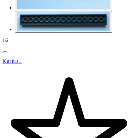
1
/
2
Kurius1