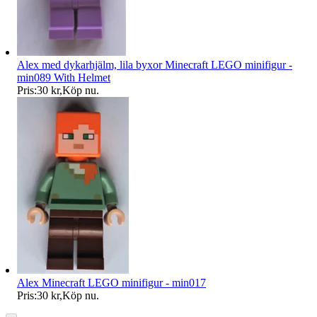
Alex med dykarhjälm, lila byxor Minecraft LEGO minifigur -
min089 With Helmet
Pris:
30 kr
,
Köp nu
.
Alex Minecraft LEGO minifigur - min017
Pris:
30 kr
,
Köp nu
.