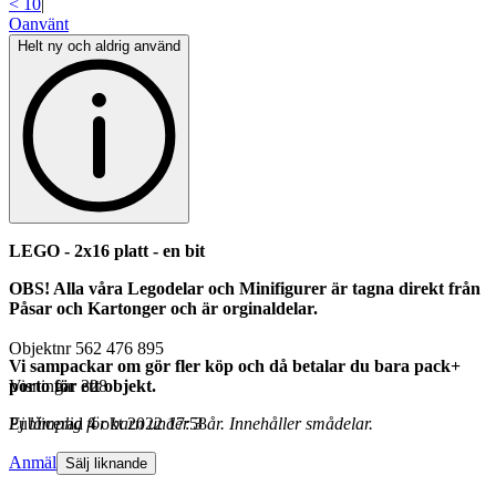
< 10
|
Oanvänt
Helt ny och aldrig använd
LEGO - 2x16 platt - en bit
OBS! Alla våra Legodelar och Minifigurer är tagna direkt från
Påsar och Kartonger
och är orginaldelar.
Objektnr
562 476 895
Vi sampackar om gör fler köp och då betalar du bara pack+
porto för ett objekt.
Visningar
328
Ej lämplig för barn under 3 år. Innehåller smådelar.
Publicerad
4 okt 2022 17:58
Anmäl
Sälj liknande