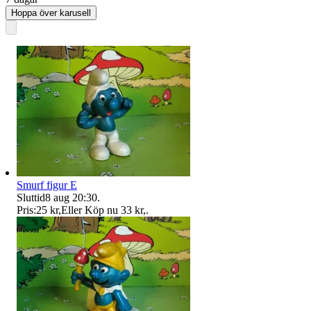
Hoppa över karusell
Smurf figur E
Sluttid
8 aug 20:30
.
Pris:
25 kr
,
Eller Köp nu
33 kr
,
.