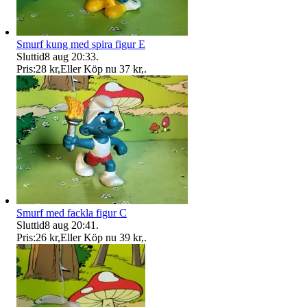
Smurf kung med spira figur E
Sluttid
8 aug 20:33
.
Pris:
28 kr
,
Eller Köp nu
37 kr
,
.
Smurf med fackla figur C
Sluttid
8 aug 20:41
.
Pris:
26 kr
,
Eller Köp nu
39 kr
,
.