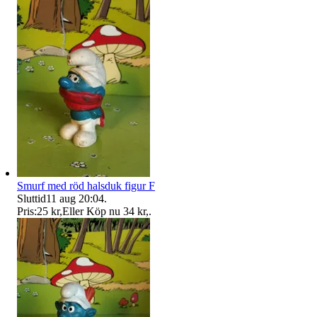
Smurf med röd halsduk figur F
Sluttid
11 aug 20:04
.
Pris:
25 kr
,
Eller Köp nu
34 kr
,
.