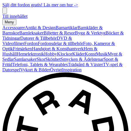
Sälj ditt fordon gratis! Läs mer om hur ->
Till innehållet
Meny
Accessoarer
Antikt & Design
Barnartiklar
Barnkläder &
Barnskor
Barnleksaker
Biljetter & Resor
Bygg & Verktyg
Böcker &
Tidningar
Datorer & Tillbehör
DVD &
Videofilmer
Fordon
Fordonsdelar & tillbehör
Foto, Kameror &
Optik
Frimärken
Handgjort & Konsthantverk
Hem &
Hushåll
Hemelektronik
Hobby
Klockor
Kläder
Konst
Musik
Mynt &
Sedlar
Samlarsaker
Skor
Skönhet
Smycken & Ädelstenar
Sport &
Fritid
Telefoni, Tablets & Wearables
Trädgård & Växter
TV-spel &
Datorspel
Vykort & Bilder
Övrigt
Inspiration