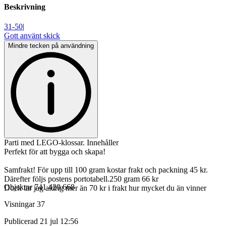
Beskrivning
31-50
|
Gott använt skick
Mindre tecken på användning
Parti med LEGO-klossar. Innehåller
Perfekt för att bygga och skapa!
Samfrakt! För upp till 100 gram kostar frakt och packning 45 kr.
Därefter följs postens portotabell.250 gram 66 kr
Objektnr
741 420 668
Dock tar jag aldrig mer än 70 kr i frakt hur mycket du än vinner
Visningar
37
Publicerad
21 jul 12:56