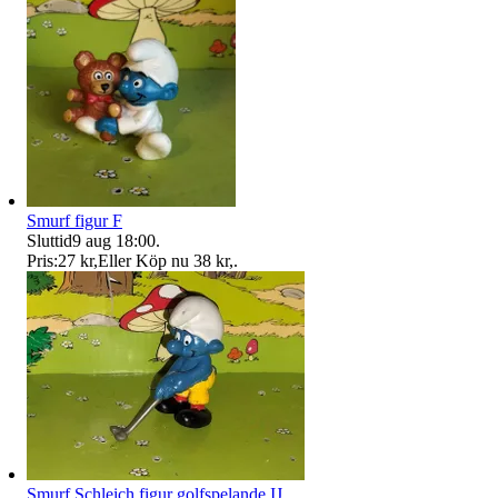
Smurf figur F
Sluttid
9 aug 18:00
.
Pris:
27 kr
,
Eller Köp nu
38 kr
,
.
Smurf Schleich figur golfspelande IJ