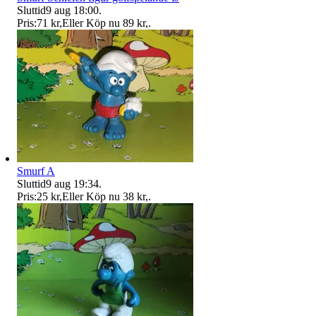
Sluttid
9 aug 18:00
.
Pris:
71 kr
,
Eller Köp nu
89 kr
,
.
Smurf A
Sluttid
9 aug 19:34
.
Pris:
25 kr
,
Eller Köp nu
38 kr
,
.