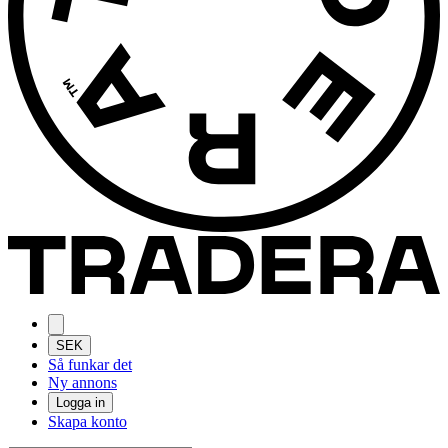
SEK
Så funkar det
Ny annons
Logga in
Skapa konto