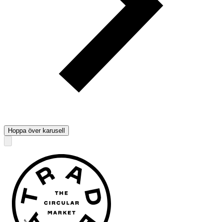
Hoppa över karusell