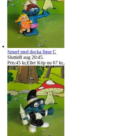
Smurf med docka figur C
Sluttid
8 aug 20:45
.
Pris:
45 kr
,
Eller Köp nu
67 kr
,
.