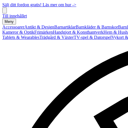
Sälj ditt fordon gratis! Läs mer om hur ->
Till innehållet
Meny
Accessoarer
Antikt & Design
Barnartiklar
Barnkläder & Barnskor
Barnl
Kameror & Optik
Frimärken
Handgjort & Konsthantverk
Hem & Hushå
Tablets & Wearables
Trädgård & Växter
TV-spel & Datorspel
Vykort &