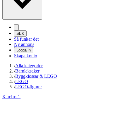
SEK
Så funkar det
Ny annons
Logga in
Skapa konto
/
Alla kategorier
/
Barnleksaker
/
Byggklossar & LEGO
/
LEGO
/
LEGO-figurer
Kurius1