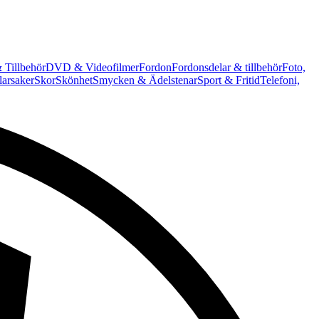
 Tillbehör
DVD & Videofilmer
Fordon
Fordonsdelar & tillbehör
Foto,
arsaker
Skor
Skönhet
Smycken & Ädelstenar
Sport & Fritid
Telefoni,