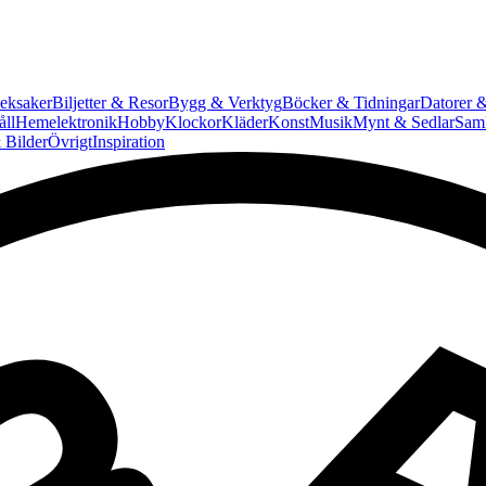
eksaker
Biljetter & Resor
Bygg & Verktyg
Böcker & Tidningar
Datorer &
ll
Hemelektronik
Hobby
Klockor
Kläder
Konst
Musik
Mynt & Sedlar
Saml
 Bilder
Övrigt
Inspiration