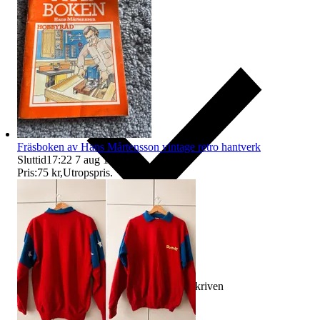
Fräsboken av Hans Mårtensson vintage retro hantverk
Sluttid
17:22
7 aug 17:22
.
Pris:
75 kr
,
Utropspris
.
Ersättning om varan inte är som beskriven