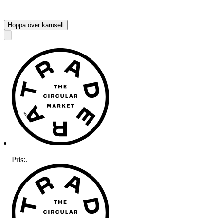
Hoppa över karusell
Pris:
.