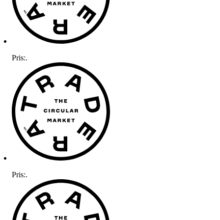
Pris:
.
Pris:
.