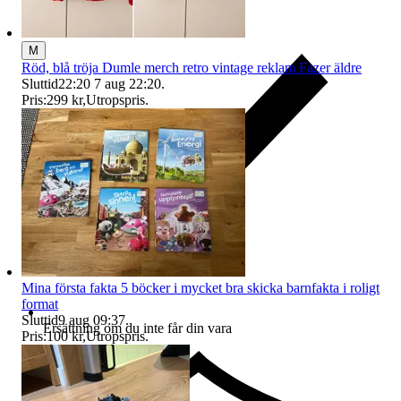
M
Röd, blå tröja Dumle merch retro vintage reklam Fazer äldre
Sluttid
22:20
7 aug 22:20
.
Pris:
299 kr
,
Utropspris
.
Mina första fakta 5 böcker i mycket bra skicka barnfakta i roligt
format
Sluttid
9 aug 09:37
.
Ersättning om du inte får din vara
Pris:
100 kr
,
Utropspris
.