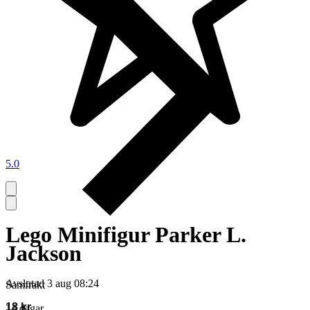
5.0
Lego Minifigur Parker L.
Jackson
Avslutad
3 aug 08:24
Samfrakt
18 kr
14 dagar