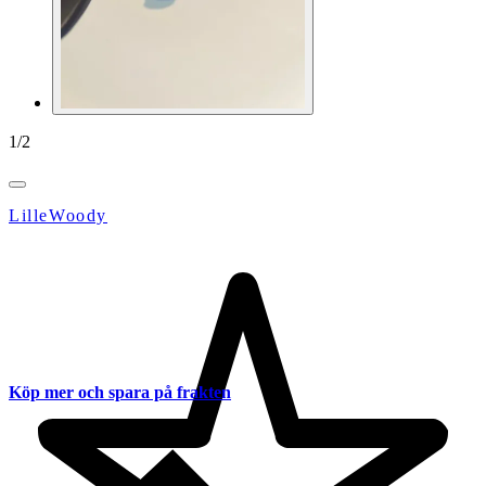
1
/
2
LilleWoody
Köp mer och spara på frakten