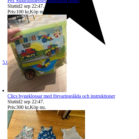
Pez Smurfdispenser smurfarna smurf
Sluttid
2 sep 22:47
.
Pris:
100 kr
,
Köp nu
.
5.0
Clics byggklossar med förvaringslåda och instruktioner
Sluttid
2 sep 22:47
.
Pris:
300 kr
,
Köp nu
.