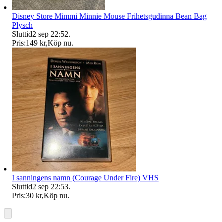
Disney Store Mimmi Minnie Mouse Frihetsgudinna Bean Bag
Plysch
Sluttid
2 sep 22:52
.
Pris:
149 kr
,
Köp nu
.
I sanningens namn (Courage Under Fire) VHS
Sluttid
2 sep 22:53
.
Pris:
30 kr
,
Köp nu
.