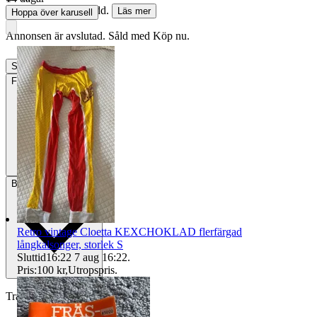
21 kr med köparskydd.
Läs mer
Hoppa över karusell
Annonsen är avslutad. Såld med Köp nu.
Slutade
3 aug 08:24
Frakt
22 kr Frimärken
Betalning
Via Tradera
Retro vintage Cloetta KEXCHOKLAD flerfärgad
långkalsonger, storlek S
Sluttid
16:22
7 aug 16:22
.
Pris:
100 kr
,
Utropspris
.
Traderas köparskydd