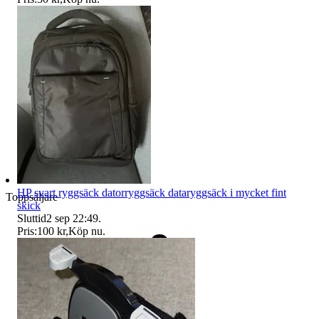
HP svart ryggsäck datorryggsäck dataryggsäck i mycket fint
Toppsäljare
skick
Sluttid
2 sep 22:49
.
Pris:
100 kr
,
Köp nu
.