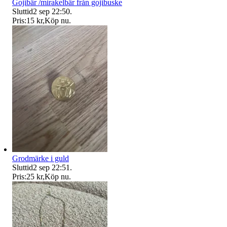
Gojibär /mirakelbär från gojibuske
Sluttid
2 sep 22:50
.
Pris:
15 kr
,
Köp nu
.
Grodmärke i guld
Sluttid
2 sep 22:51
.
Pris:
25 kr
,
Köp nu
.