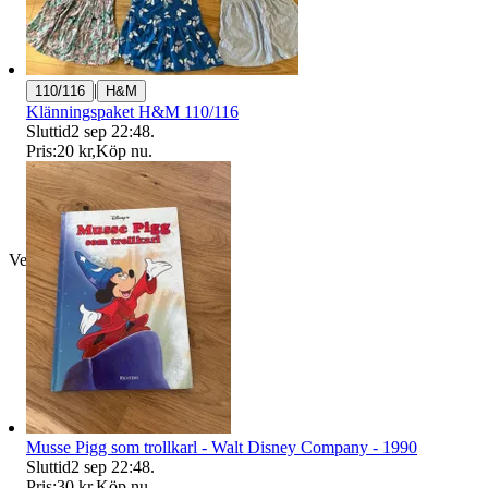
|
110/116
H&M
Klänningspaket H&M 110/116
Sluttid
2 sep 22:48
.
Pris:
20 kr
,
Köp nu
.
Verifierad
Musse Pigg som trollkarl - Walt Disney Company - 1990
Sluttid
2 sep 22:48
.
Pris:
30 kr
,
Köp nu
.