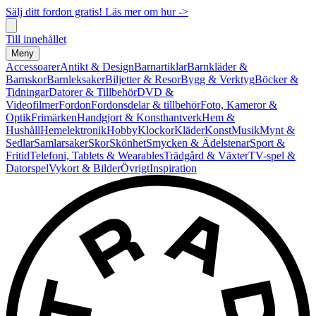
Sälj ditt fordon gratis! Läs mer om hur ->
Till innehållet
Meny
Accessoarer
Antikt & Design
Barnartiklar
Barnkläder &
Barnskor
Barnleksaker
Biljetter & Resor
Bygg & Verktyg
Böcker &
Tidningar
Datorer & Tillbehör
DVD &
Videofilmer
Fordon
Fordonsdelar & tillbehör
Foto, Kameror &
Optik
Frimärken
Handgjort & Konsthantverk
Hem &
Hushåll
Hemelektronik
Hobby
Klockor
Kläder
Konst
Musik
Mynt &
Sedlar
Samlarsaker
Skor
Skönhet
Smycken & Ädelstenar
Sport &
Fritid
Telefoni, Tablets & Wearables
Trädgård & Växter
TV-spel &
Datorspel
Vykort & Bilder
Övrigt
Inspiration