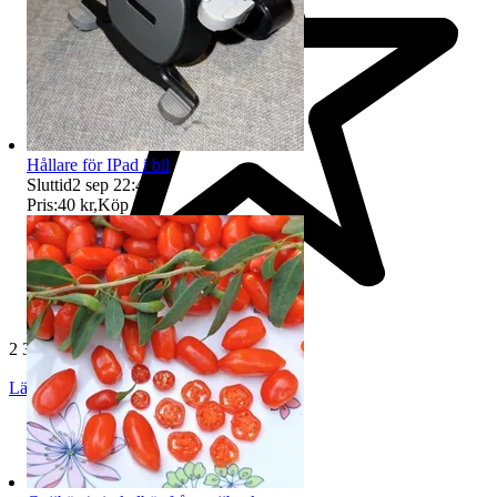
Hållare för IPad i bil
Sluttid
2 sep 22:49
.
Pris:
40 kr
,
Köp nu
.
2 377 omdömen
Läs omdömen
Följ