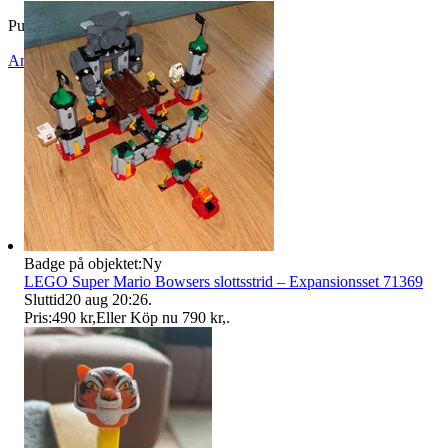
Publicerad
5 jul 02:35
Anmäl
Sälj liknande
Badge på objektet:
Ny
LEGO Super Mario Bowsers slottsstrid – Expansionsset 71369
Sluttid
20 aug 20:26
.
Pris:
490 kr
,
Eller Köp nu
790 kr
,
.