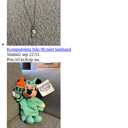
Kompishjärta från 90-talet halsband
Sluttid
2 sep 22:51
.
Pris:
10 kr
,
Köp nu
.