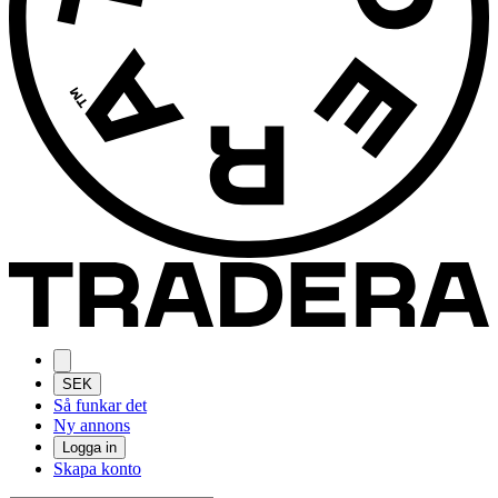
SEK
Så funkar det
Ny annons
Logga in
Skapa konto