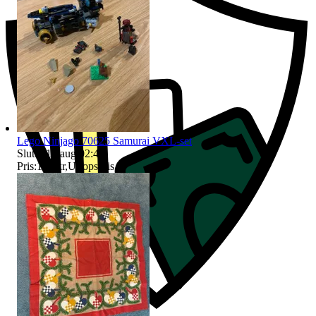
Lego Ninjago 70625 Samurai VXL-set
Sluttid
16 aug 02:44
.
Pris:
179 kr
,
Utropspris
.