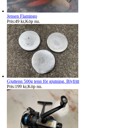
Jensen Flamingo
Pris:
49 kr
,
Köp nu
.
Gjuttenn 500g tenn för gjutning. Blyfritt
Pris:
199 kr
,
Köp nu
.