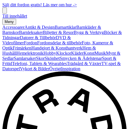
Sälj ditt fordon gratis! Läs mer om hur ->
Till innehållet
Meny
Accessoarer
Antikt & Design
Barnartiklar
Barnkläder &
Barnskor
Barnleksaker
Biljetter & Resor
Bygg & Verktyg
Böcker &
Tidningar
Datorer & Tillbehör
DVD &
Videofilmer
Fordon
Fordonsdelar & tillbehör
Foto, Kameror &
Optik
Frimärken
Handgjort & Konsthantverk
Hem &
Hushåll
Hemelektronik
Hobby
Klockor
Kläder
Konst
Musik
Mynt &
Sedlar
Samlarsaker
Skor
Skönhet
Smycken & Ädelstenar
Sport &
Fritid
Telefoni, Tablets & Wearables
Trädgård & Växter
TV-spel &
Datorspel
Vykort & Bilder
Övrigt
Inspiration