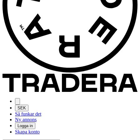
SEK
Så funkar det
Ny annons
Logga in
Skapa konto