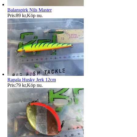
Balanspirk Nils Master
Pris:
89 kr
,
Köp nu
.
Rapala Husky Jerk 12cm
Pris:
79 kr
,
Köp nu
.