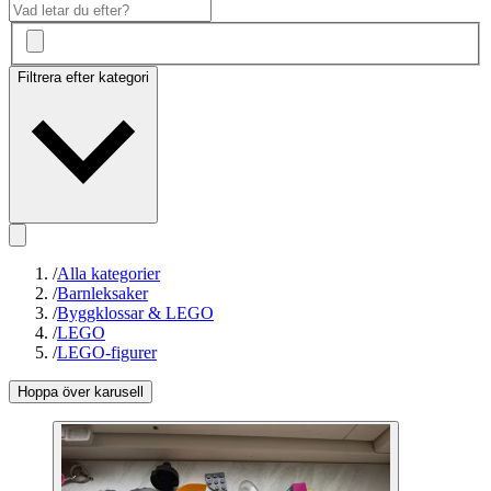
Filtrera efter kategori
/
Alla kategorier
/
Barnleksaker
/
Byggklossar & LEGO
/
LEGO
/
LEGO-figurer
Hoppa över karusell