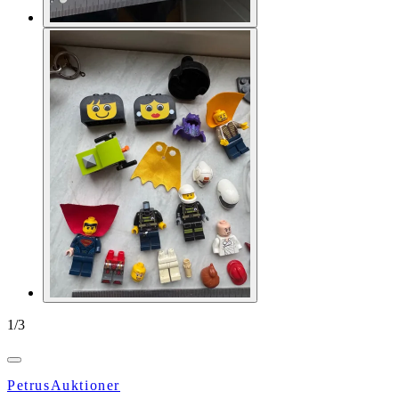
1
/
3
PetrusAuktioner