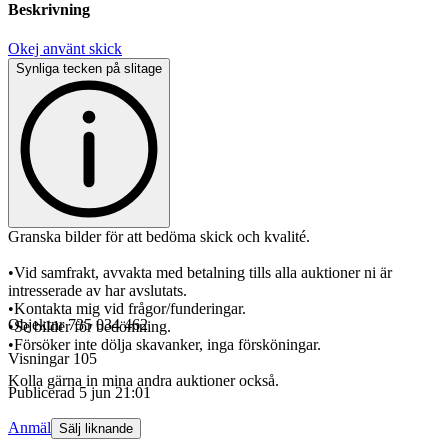
Beskrivning
Okej använt skick
Synliga tecken på slitage
Granska bilder för att bedöma skick och kvalité.
•Vid samfrakt, avvakta med betalning tills alla auktioner ni är
intresserade av har avslutats.
•Kontakta mig vid frågor/funderingar.
Objektnr
735 034 462
•Se bilder för bedömning.
•Försöker inte dölja skavanker, inga försköningar.
Visningar
105
Kolla gärna in mina andra auktioner också.
Publicerad
5 jun 21:01
Anmäl
Sälj liknande