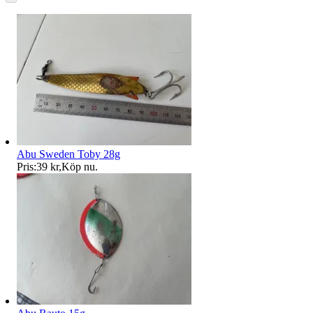
Abu Sweden Toby 28g
Pris:
39 kr
,
Köp nu
.