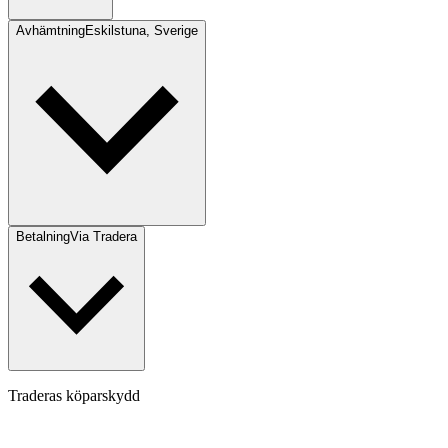
Avhämtning
Eskilstuna, Sverige
Betalning
Via Tradera
Traderas köparskydd