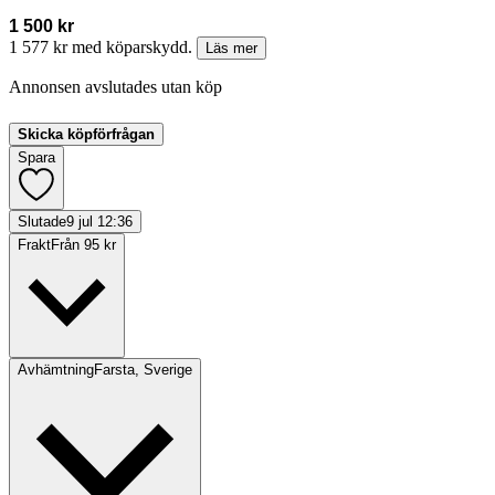
1 500 kr
1 577 kr med köparskydd.
Läs mer
Annonsen avslutades utan köp
Skicka köpförfrågan
Spara
Slutade
9 jul 12:36
Frakt
Från 95 kr
Avhämtning
Farsta, Sverige