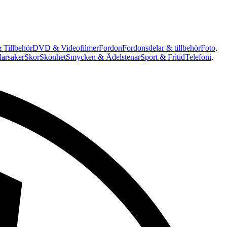
 Tillbehör
DVD & Videofilmer
Fordon
Fordonsdelar & tillbehör
Foto,
arsaker
Skor
Skönhet
Smycken & Ädelstenar
Sport & Fritid
Telefoni,