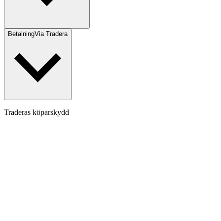
Betalning
Via Tradera
Traderas köparskydd