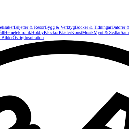
eksaker
Biljetter & Resor
Bygg & Verktyg
Böcker & Tidningar
Datorer &
ll
Hemelektronik
Hobby
Klockor
Kläder
Konst
Musik
Mynt & Sedlar
Saml
 Bilder
Övrigt
Inspiration