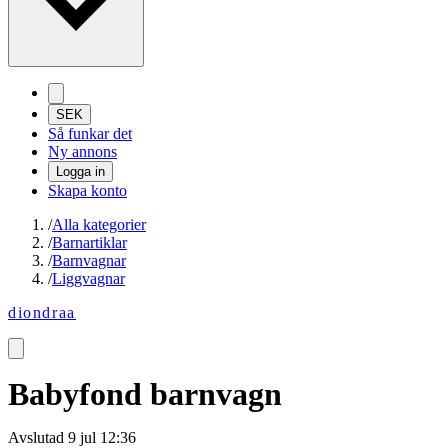
SEK
Så funkar det
Ny annons
Logga in
Skapa konto
/
Alla kategorier
/
Barnartiklar
/
Barnvagnar
/
Liggvagnar
diondraa
Babyfond barnvagn
Avslutad
9 jul 12:36