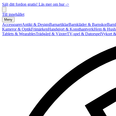
Sälj ditt fordon gratis! Läs mer om hur ->
Till innehållet
Meny
Accessoarer
Antikt & Design
Barnartiklar
Barnkläder & Barnskor
Barnl
Kameror & Optik
Frimärken
Handgjort & Konsthantverk
Hem & Hushå
Tablets & Wearables
Trädgård & Växter
TV-spel & Datorspel
Vykort &