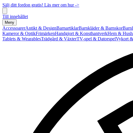
Sälj ditt fordon gratis! Läs mer om hur ->
Till innehållet
Meny
Accessoarer
Antikt & Design
Barnartiklar
Barnkläder & Barnskor
Barnl
Kameror & Optik
Frimärken
Handgjort & Konsthantverk
Hem & Hushå
Tablets & Wearables
Trädgård & Växter
TV-spel & Datorspel
Vykort &