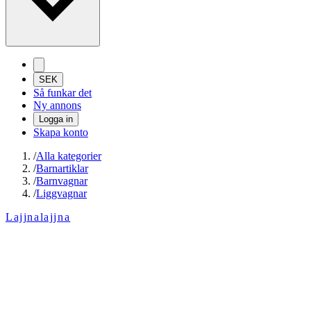
SEK
Så funkar det
Ny annons
Logga in
Skapa konto
/
Alla kategorier
/
Barnartiklar
/
Barnvagnar
/
Liggvagnar
Lajjnalajjna