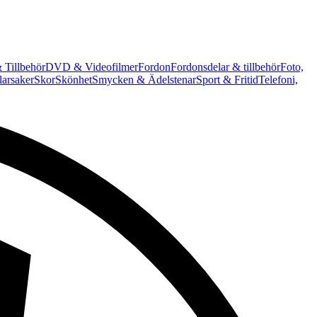
 Tillbehör
DVD & Videofilmer
Fordon
Fordonsdelar & tillbehör
Foto,
arsaker
Skor
Skönhet
Smycken & Ädelstenar
Sport & Fritid
Telefoni,