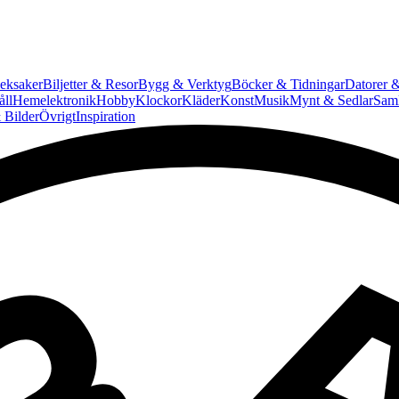
eksaker
Biljetter & Resor
Bygg & Verktyg
Böcker & Tidningar
Datorer &
ll
Hemelektronik
Hobby
Klockor
Kläder
Konst
Musik
Mynt & Sedlar
Saml
 Bilder
Övrigt
Inspiration