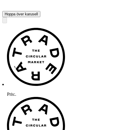
Hoppa över karusell
Pris:
.