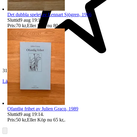
Det dubbla spelet av Lennart Sjögren, 1966
Sluttid
9 aug 19:14
.
Pris:
70 kr
,
Eller Köp nu
80 kr
,
.
311 omdömen
Läs omdömen
Följ
Ofantlig frihet av Julien Gracq, 1989
Sluttid
9 aug 19:14
.
Pris:
50 kr
,
Eller Köp nu
65 kr
,
.