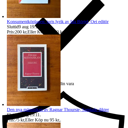
Konsumentköplagen: juris lyrik av Ida Börjel, Oei editör
Sluttid
9 aug 19:11
.
Pris:
200 kr
,
Eller Köp nu
250 kr
,
.
Ersättning om du inte får din vara
Den nya människan av Ragnar Thoursie, Samlade dikter
Sluttid
9 aug 19:11
.
Pris:
75 kr
,
Eller Köp nu
95 kr
,
.