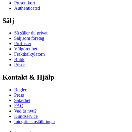
Presentkort
Authenticated
Sälj
Så säljer du privat
Sälj som företag
ProLister
Välgörenhet
Fraktkalkylatorn
Butik
Priser
Kontakt & Hjälp
Regler
Press
Säkerhet
FAQ
Vad är nytt?
Kundservice
Integritetsinställningar