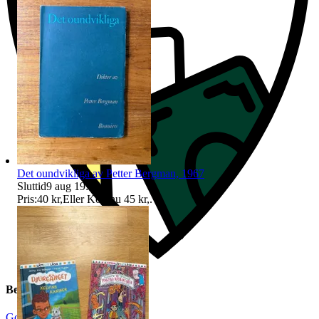
Det oundvikliga av Petter Bergman, 1967
Sluttid
9 aug 19:11
.
Pris:
40 kr
,
Eller Köp nu
45 kr
,
.
Beskrivning
Gott använt skick
|