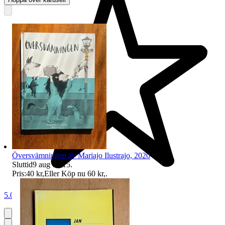
Översvämningen av Mariajo Ilustrajo, 2020
Sluttid
9 aug 18:15
.
Pris:
40 kr
,
Eller Köp nu
60 kr
,
.
5.0