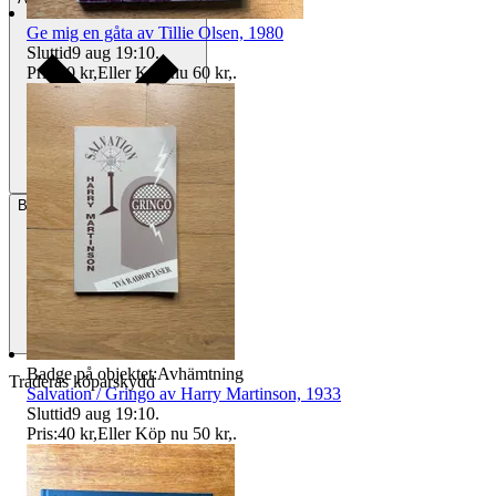
Ge mig en gåta av Tillie Olsen, 1980
Sluttid
9 aug 19:10
.
Pris:
40 kr
,
Eller Köp nu
60 kr
,
.
Betalning
Via Tradera
Badge på objektet:
Avhämtning
Traderas köparskydd
Salvation / Gringo av Harry Martinson, 1933
Sluttid
9 aug 19:10
.
Pris:
40 kr
,
Eller Köp nu
50 kr
,
.