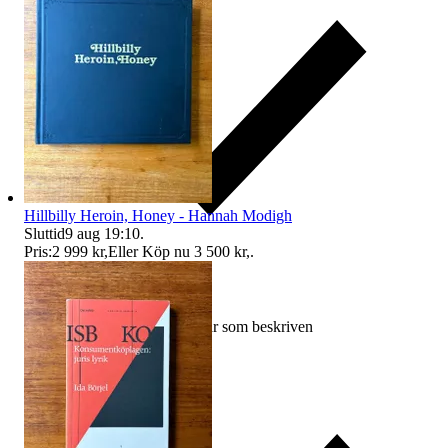
Hillbilly Heroin, Honey - Hannah Modigh
Sluttid
9 aug 19:10
.
Pris:
2 999 kr
,
Eller Köp nu
3 500 kr
,
.
Ersättning om varan inte är som beskriven