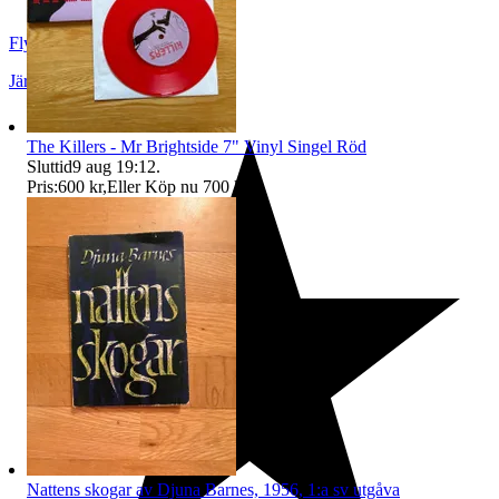
FlygandeH0lländaren
Järfälla
,
Sverige
The Killers - Mr Brightside 7" Vinyl Singel Röd
Sluttid
9 aug 19:12
.
Pris:
600 kr
,
Eller Köp nu
700 kr
,
.
Nattens skogar av Djuna Barnes, 1956, 1:a sv utgåva