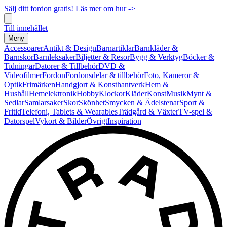
Sälj ditt fordon gratis! Läs mer om hur ->
Till innehållet
Meny
Accessoarer
Antikt & Design
Barnartiklar
Barnkläder &
Barnskor
Barnleksaker
Biljetter & Resor
Bygg & Verktyg
Böcker &
Tidningar
Datorer & Tillbehör
DVD &
Videofilmer
Fordon
Fordonsdelar & tillbehör
Foto, Kameror &
Optik
Frimärken
Handgjort & Konsthantverk
Hem &
Hushåll
Hemelektronik
Hobby
Klockor
Kläder
Konst
Musik
Mynt &
Sedlar
Samlarsaker
Skor
Skönhet
Smycken & Ädelstenar
Sport &
Fritid
Telefoni, Tablets & Wearables
Trädgård & Växter
TV-spel &
Datorspel
Vykort & Bilder
Övrigt
Inspiration