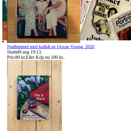
Natthimmel med kulhål av Ocean Vuong, 2020
Sluttid
9 aug 19:13
.
Pris:
80 kr
,
Eller Köp nu
100 kr
,
.