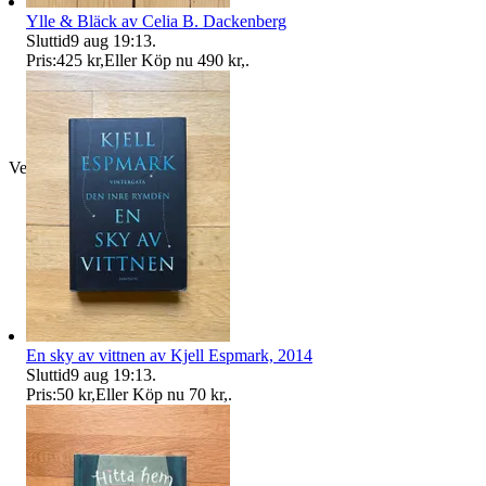
Ylle & Bläck av Celia B. Dackenberg
Sluttid
9 aug 19:13
.
Pris:
425 kr
,
Eller Köp nu
490 kr
,
.
Verifierad
En sky av vittnen av Kjell Espmark, 2014
Sluttid
9 aug 19:13
.
Pris:
50 kr
,
Eller Köp nu
70 kr
,
.