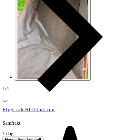
1
/
4
FlygandeH0lländaren
Samfrakt
1 dag
Hoppa över karusell