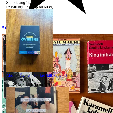
Sluttid
9 aug 19:12
.
Pris:
40 kr
,
Eller Köp nu
60 kr
,
.
5.0
Absolut Överens Pocket Sällskapsspel
Sluttid
9 aug 19:13
.
Pris:
89 kr
,
Eller Köp nu
129 kr
,
.