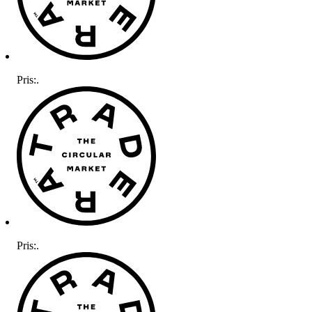
Pris:
.
Pris:
.