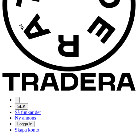
SEK
Så funkar det
Ny annons
Logga in
Skapa konto