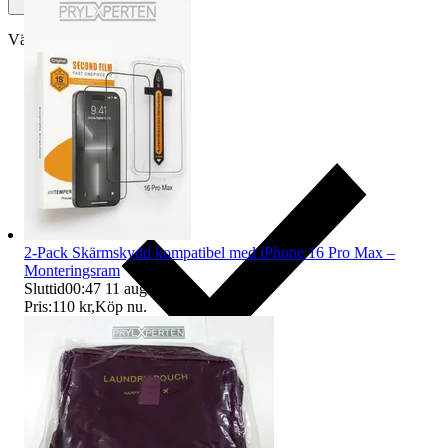
Välj till köparskydd
2-Pack Skärmskydd kompatibel med iPhone 16 Pro Max –
Monteringsram
Sluttid
00:47
11 aug 00:47
.
Pris:
110 kr
,
Köp nu
.