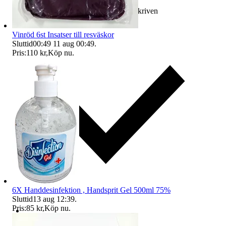
Ersättning om varan inte är som beskriven
Vinröd 6st Insatser till resväskor
Sluttid
00:49
11 aug 00:49
.
Pris:
110 kr
,
Köp nu
.
6X Handdesinfektion , Handsprit Gel 500ml 75%
Sluttid
13 aug 12:39
.
Pris:
85 kr
,
Köp nu
.
Ersättning om du inte får din vara