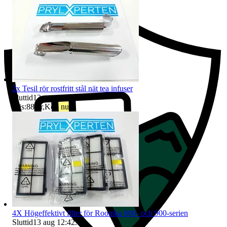
2x Tesil rör rostfritt stål nät tea infuser
Sluttid
13 aug 12:41
.
Pris:
88 kr
,
Köp nu
.
4X Högeffektivt filter för Roomba 800- och 900-serien
Sluttid
13 aug 12:42
.