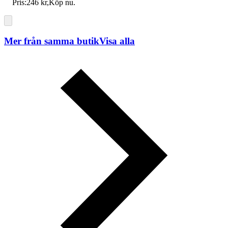
Pris:
246 kr
,
Köp nu
.
Mer från samma butik
Visa alla