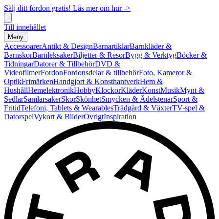
Sälj ditt fordon gratis! Läs mer om hur ->
Till innehållet
Meny
Accessoarer
Antikt & Design
Barnartiklar
Barnkläder &
Barnskor
Barnleksaker
Biljetter & Resor
Bygg & Verktyg
Böcker &
Tidningar
Datorer & Tillbehör
DVD &
Videofilmer
Fordon
Fordonsdelar & tillbehör
Foto, Kameror &
Optik
Frimärken
Handgjort & Konsthantverk
Hem &
Hushåll
Hemelektronik
Hobby
Klockor
Kläder
Konst
Musik
Mynt &
Sedlar
Samlarsaker
Skor
Skönhet
Smycken & Ädelstenar
Sport &
Fritid
Telefoni, Tablets & Wearables
Trädgård & Växter
TV-spel &
Datorspel
Vykort & Bilder
Övrigt
Inspiration