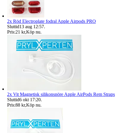
2x Röd Electroplate fodral Apple Airpods PRO
Sluttid
13 aug 12:57
.
Pris:
21 kr
,
Köp nu
.
2x Vit Magnetisk silikonsnöre Apple AirPods Rem Straps
Sluttid
6 okt 17:20
.
Pris:
88 kr
,
Köp nu
.