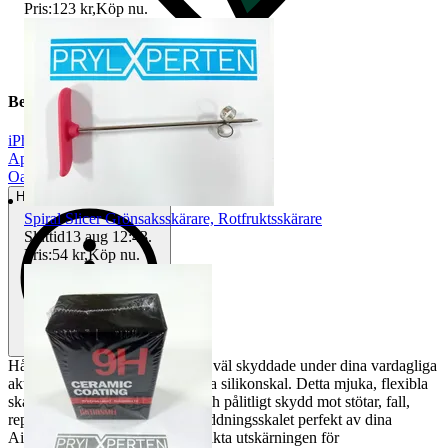
Pris:
123 kr
,
Köp nu
.
Beskrivning
iPhone 15 Pro
|
Apple
|
Oanvänt
Helt ny och aldrig använd
Spiral Slicer Grönsaksskärare, Rotfruktsskärare
Sluttid
13 aug 12:43
.
Pris:
54 kr
,
Köp nu
.
Håll dina AirPods 3 snygga och väl skyddade under dina vardagliga
aktiviteter med detta förstklassiga silikonskal. Detta mjuka, flexibla
skal är supertunt men hållbart och pålitligt skydd mot stötar, fall,
repor och smuts. Det matchar laddningsskalet perfekt av dina
AirPods 3 och tack vare den exakta utskärningen för