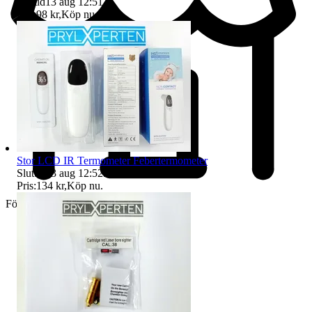
Sluttid
13 aug 12:51
.
Pris:
98 kr
,
Köp nu
.
Stor LCD IR Termometer Febertermometer
Sluttid
13 aug 12:52
.
Pris:
134 kr
,
Köp nu
.
Företag