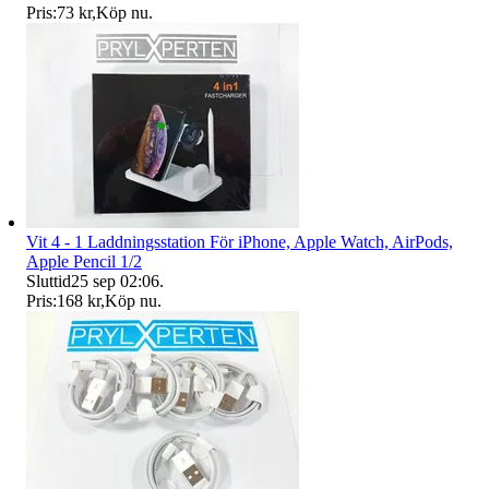
Pris:
73 kr
,
Köp nu
.
Vit 4 - 1 Laddningsstation För iPhone, Apple Watch, AirPods,
Apple Pencil 1/2
Sluttid
25 sep 02:06
.
Pris:
168 kr
,
Köp nu
.