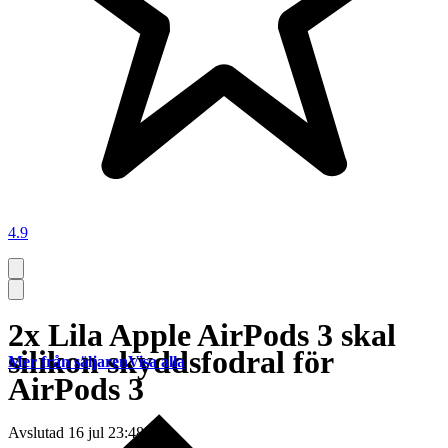
4.9
2x Lila Apple AirPods 3 skal
silikon skyddsfodral för
Mer från säljaren
Visa alla
AirPods 3
Avslutad
16 jul 23:48