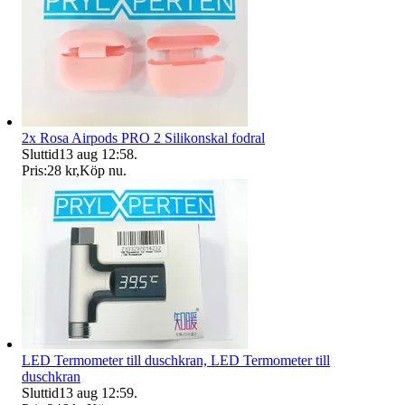
2x Rosa Airpods PRO 2 Silikonskal fodral
Sluttid
13 aug 12:58
.
Pris:
28 kr
,
Köp nu
.
LED Termometer till duschkran, LED Termometer till
duschkran
Sluttid
13 aug 12:59
.