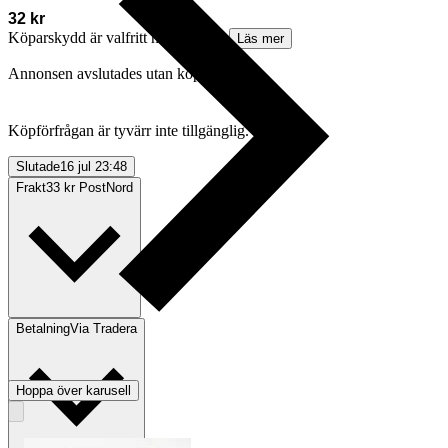
32 kr
Köparskydd är valfritt hos företag.
Läs mer
Annonsen avslutades utan köp
Köpförfrågan är tyvärr inte tillgänglig.
Slutade
16 jul 23:48
Frakt
33 kr PostNord
Betalning
Via Tradera
Hoppa över karusell