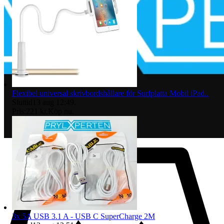
Flexibel universal skrivbordshållare för Surfplatta Mobil iPad..
Sluttid
13 aug 12:49
.
Pris:
221 kr
,
Köp nu
.
3x 5A USB 3.1 A - USB C SuperCharge 2M