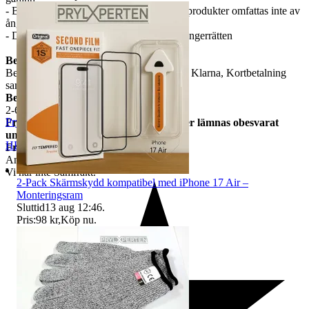
- Batterier, engångsprodukter samt hygienprodukter omfattas inte av
ångerrätten
- Du som köpare står för returfrakten vid ångerrätten
Betalning
Betalning sker via Tradera som möjlig gör Klarna, Kortbetalning
samt Swish.....
Beräknad leveranstid
2-6 arbetsdagar
Prylxperten
Frågor om vi har skickat varan kommer lämnas obesvarat
under leveranstid.
HELSINGBORG
,
Sverige
Frakt
Angiven i tradera annonsen
Vi har inte Samfrakt.
2-Pack Skärmskydd kompatibel med iPhone 17 Air –
Monteringsram
Sluttid
13 aug 12:46
.
Pris:
98 kr
,
Köp nu
.