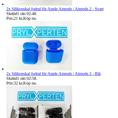
2x Silikonskal fodral för Apple Airpods / Airpods 2 - Svart
Sluttid
1 okt 02:48
.
Pris:
21 kr
,
Köp nu
.
2x Silikonskal fodral för Apple Airpods / Airpods 2 - Blå
Sluttid
1 okt 02:58
.
Pris:
32 kr
,
Köp nu
.