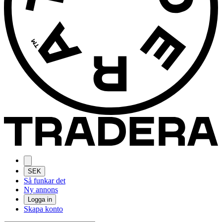
SEK
Så funkar det
Ny annons
Logga in
Skapa konto