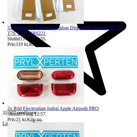
5X Roborock Dammsugarpåsar Disposable Dustbag S7 S7+
T7S T7S+ RR0221
Sluttid
13 aug 12:55
.
Pris:
110 kr
,
Köp nu
.
2x Röd Electroplate fodral Apple Airpods PRO
32 507 omdömen
Sluttid
13 aug 12:57
.
Pris:
21 kr
,
Köp nu
.
Läs omdömen
Följ