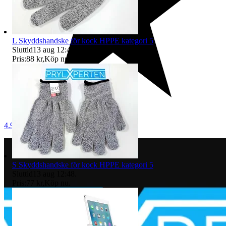
L Skyddshandske för kock HPPE kategori 5
Sluttid
13 aug 12:47
.
Pris:
88 kr
,
Köp nu
.
4.9
S Skyddshandske för kock HPPE kategori 5
Sluttid
13 aug 12:48
.
Pris:
77 kr
,
Köp nu
.