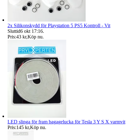
2x Silikonskydd för Playstation 5 PS5 Kontroll - Vit
Sluttid
6 okt 17:16
.
Pris:
43 kr
,
Köp nu
.
LED slinga för fram bagagelucka för Tesla 3 Y S X varmvit
Pris:
145 kr
,
Köp nu
.