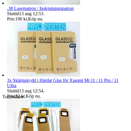
.38 Laserpatron / Inskjutningspatron
Sluttid
13 aug 12:53
.
Pris:
190 kr
,
Köp nu
.
3x Skärmskydd i Härdat Glas för Xiaomi Mi 11 / 11 Pro / 11
Ultra
Sluttid
13 aug 12:54
.
Pris:
32 kr
,
Köp nu
.
Toppsäljare