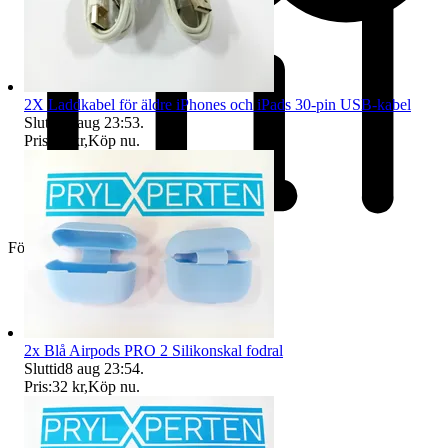
2X Laddkabel för äldre iPhones och iPads 30-pin USB-kabel
Sluttid
8 aug 23:53
.
Pris:
77 kr
,
Köp nu
.
Företag
2x Blå Airpods PRO 2 Silikonskal fodral
Sluttid
8 aug 23:54
.
Pris:
32 kr
,
Köp nu
.