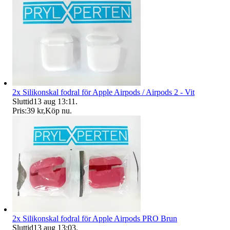
2x Silikonskal fodral för Apple Airpods / Airpods 2 - Vit
Sluttid
13 aug 13:11
.
Pris:
39 kr
,
Köp nu
.
2x Silikonskal fodral för Apple Airpods PRO Brun
Sluttid
13 aug 13:03
.