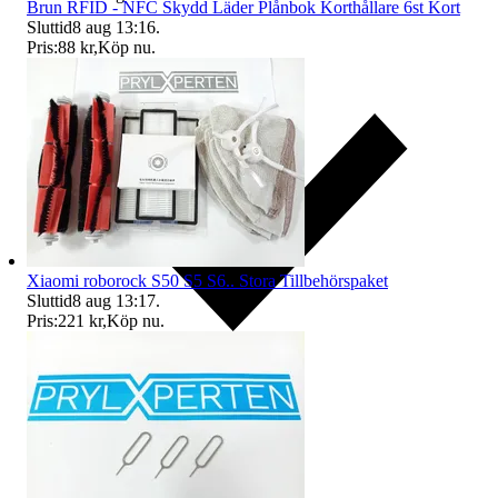
Brun RFID - NFC Skydd Läder Plånbok Korthållare 6st Kort
Sluttid
8 aug 13:16
.
Pris:
88 kr
,
Köp nu
.
Xiaomi roborock S50 S5 S6.. Stora Tillbehörspaket
Sluttid
8 aug 13:17
.
Pris:
221 kr
,
Köp nu
.
Ersättning om du inte får din vara