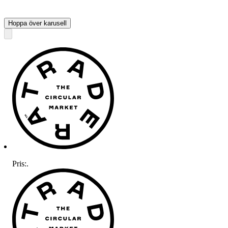
Hoppa över karusell
Pris:
.