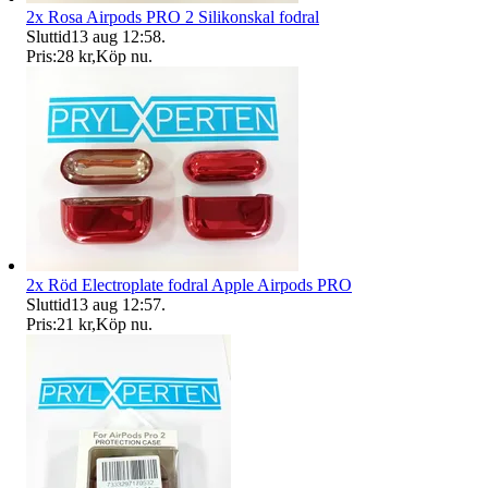
2x Rosa Airpods PRO 2 Silikonskal fodral
Sluttid
13 aug 12:58
.
Pris:
28 kr
,
Köp nu
.
2x Röd Electroplate fodral Apple Airpods PRO
Sluttid
13 aug 12:57
.
Pris:
21 kr
,
Köp nu
.