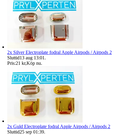
2x Silver Electroplate fodral Apple Airpods / Airpods 2
Sluttid
13 aug 13:01
.
Pris:
21 kr
,
Köp nu
.
2x Guld Electroplate fodral Apple Airpods / Airpods 2
Sluttid
25 sep 01:39
.