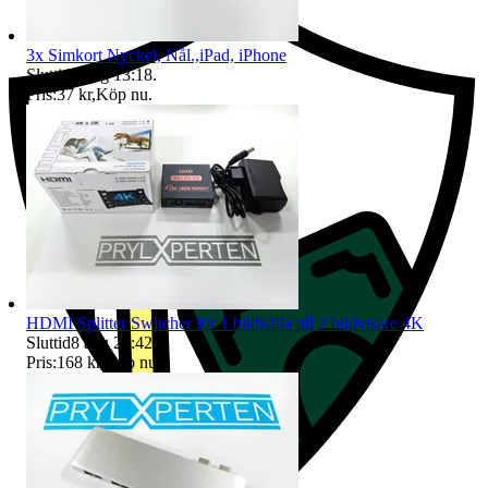
3x Simkort Nyckel, Nål.,iPad, iPhone
Sluttid
8 aug 13:18
.
Pris:
37 kr
,
Köp nu
.
HDMI Splitter Switcher för 1 bildkälla till 2 bildvisare 4K
Sluttid
8 aug 23:42
.
Pris:
168 kr
,
Köp nu
.