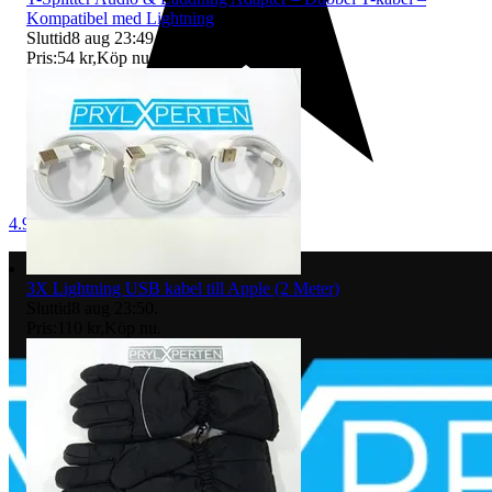
Kompatibel med Lightning
Sluttid
8 aug 23:49
.
Pris:
54 kr
,
Köp nu
.
4.9
3X Lightning USB kabel till Apple (2 Meter)
Sluttid
8 aug 23:50
.
Pris:
110 kr
,
Köp nu
.