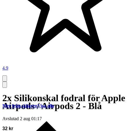
4.9
2x Silikonskal fodral för Apple
Airpods / Airpods 2 - Blå
Mer från säljaren
Visa alla
Avslutad
2 aug 01:17
32 kr