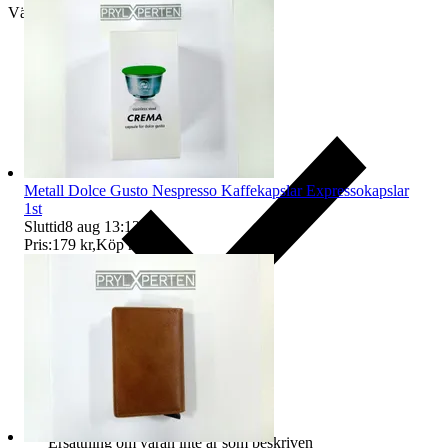
Välj till köparskydd
Metall Dolce Gusto Nespresso Kaffekapslar Expressokapslar
1st
Sluttid
8 aug 13:13
.
Pris:
179 kr
,
Köp nu
.
Ersättning om varan inte är som beskriven