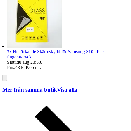
3x Heltäckande Skärmskydd för Samsung S10 i Plast
fingeravtryck
Sluttid
8 aug 23:58
.
Pris:
43 kr
,
Köp nu
.
Mer från samma butik
Visa alla