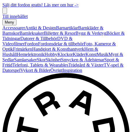
Sälj ditt fordon gratis! Läs mer om hur ->
Till innehållet
Meny
Accessoarer
Antikt & Design
Barnartiklar
Barnkläder &
Barnskor
Barnleksaker
Biljetter & Resor
Bygg & Verktyg
Böcker &
Tidningar
Datorer & Tillbehör
DVD &
Videofilmer
Fordon
Fordonsdelar & tillbehör
Foto, Kameror &
Optik
Frimärken
Handgjort & Konsthantverk
Hem &
Hushåll
Hemelektronik
Hobby
Klockor
Kläder
Konst
Musik
Mynt &
Sedlar
Samlarsaker
Skor
Skönhet
Smycken & Ädelstenar
Sport &
Fritid
Telefoni, Tablets & Wearables
Trädgård & Växter
TV-spel &
Datorspel
Vykort & Bilder
Övrigt
Inspiration