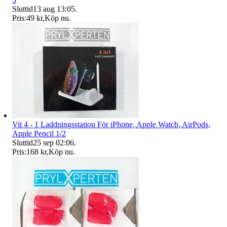
Sluttid
13 aug 13:05
.
Pris:
49 kr
,
Köp nu
.
Vit 4 - 1 Laddningsstation För iPhone, Apple Watch, AirPods,
Apple Pencil 1/2
Sluttid
25 sep 02:06
.
Pris:
168 kr
,
Köp nu
.