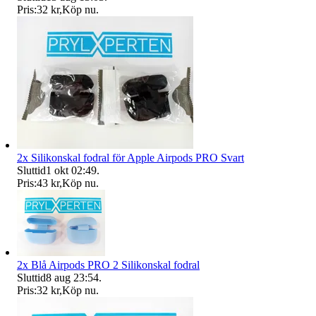
Pris:
32 kr
,
Köp nu
.
2x Silikonskal fodral för Apple Airpods PRO Svart
Sluttid
1 okt 02:49
.
Pris:
43 kr
,
Köp nu
.
2x Blå Airpods PRO 2 Silikonskal fodral
Sluttid
8 aug 23:54
.
Pris:
32 kr
,
Köp nu
.