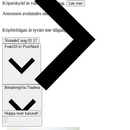
Köparskydd är valfritt hos företag.
Läs mer
Annonsen avslutades utan köp
Köpförfrågan är tyvärr inte tillgänglig.
Slutade
2 aug 01:17
Frakt
33 kr PostNord
Betalning
Via Tradera
Hoppa över karusell