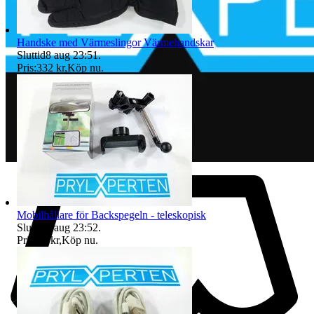
Handske med Värmeslingor Värmehandskar
Sluttid
8 aug 23:51
.
Pris:
332 kr
,
Köp nu
.
Mobilhållare för Backspegeln - teleskopisk
Sluttid
8 aug 23:52
.
Pris:
49 kr
,
Köp nu
.