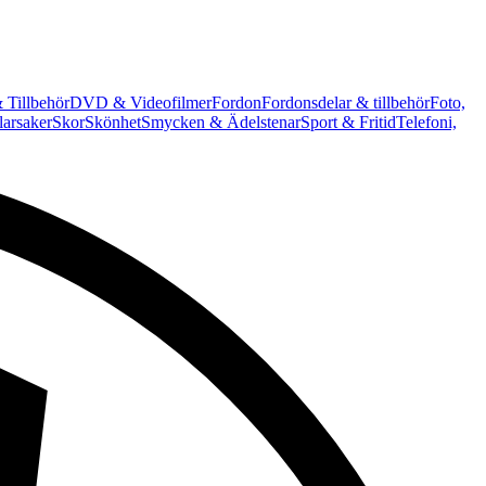
 Tillbehör
DVD & Videofilmer
Fordon
Fordonsdelar & tillbehör
Foto,
arsaker
Skor
Skönhet
Smycken & Ädelstenar
Sport & Fritid
Telefoni,