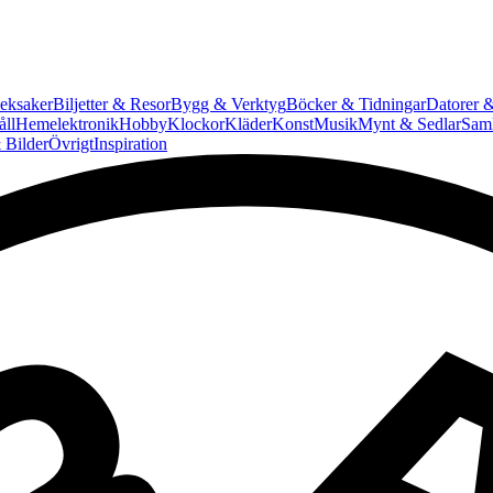
eksaker
Biljetter & Resor
Bygg & Verktyg
Böcker & Tidningar
Datorer &
ll
Hemelektronik
Hobby
Klockor
Kläder
Konst
Musik
Mynt & Sedlar
Saml
 Bilder
Övrigt
Inspiration