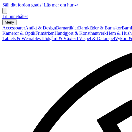
Sälj ditt fordon gratis! Läs mer om hur ->
Till innehållet
Meny
Accessoarer
Antikt & Design
Barnartiklar
Barnkläder & Barnskor
Barnl
Kameror & Optik
Frimärken
Handgjort & Konsthantverk
Hem & Hushå
Tablets & Wearables
Trädgård & Växter
TV-spel & Datorspel
Vykort &