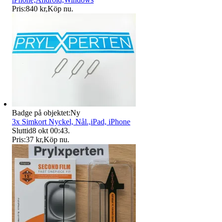
Pris:
840 kr
,
Köp nu
.
Badge på objektet:
Ny
3x Simkort Nyckel, Nål.,iPad, iPhone
Sluttid
8 okt 00:43
.
Pris:
37 kr
,
Köp nu
.