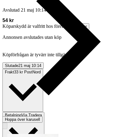
Avslutad
21 maj 10:14
54 kr
Köparskydd är valfritt hos företag.
Läs mer
Annonsen avslutades utan köp
Köpförfrågan är tyvärr inte tillgänglig.
Slutade
21 maj 10:14
Frakt
33 kr PostNord
Betalning
Via Tradera
Hoppa över karusell