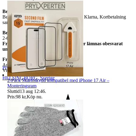
Betalning
Betalning sker via Tradera som möjlig gör Klarna, Kortbetalning
samt Swish.....
Beräknad leveranstid
2-6 arbetsdagar
Frågor om vi har skickat varan kommer lämnas obesvarat
under leveranstid.
Frakt
Angiven i tradera annonsen
Prylxperten
Vi har inte Samfrakt.
HELSINGBORG
,
Sverige
2-Pack Skärmskydd kompatibel med iPhone 17 Air –
Monteringsram
Sluttid
13 aug 12:46
.
Pris:
98 kr
,
Köp nu
.