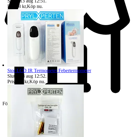
Sluttid
13 aug 12:51
.
Pris:
98 kr
,
Köp nu
.
Stor LCD IR Termometer Febertermometer
Sluttid
13 aug 12:52
.
Pris:
134 kr
,
Köp nu
.
Företag