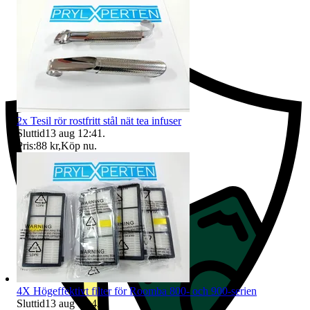
Ersättning om du inte får din vara
2x Tesil rör rostfritt stål nät tea infuser
Sluttid
13 aug 12:41
.
Pris:
88 kr
,
Köp nu
.
4X Högeffektivt filter för Roomba 800- och 900-serien
Sluttid
13 aug 12:42
.