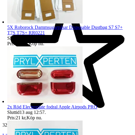
5X Roborock Dammsugarpåsar Disposable Dustbag S7 S7+
T7S T7S+ RR0221
Sluttid
13 aug 12:55
.
Pris:
110 kr
,
Köp nu
.
2x Röd Electroplate fodral Apple Airpods PRO
Sluttid
13 aug 12:57
.
Pris:
21 kr
,
Köp nu
.
32 507 omdömen