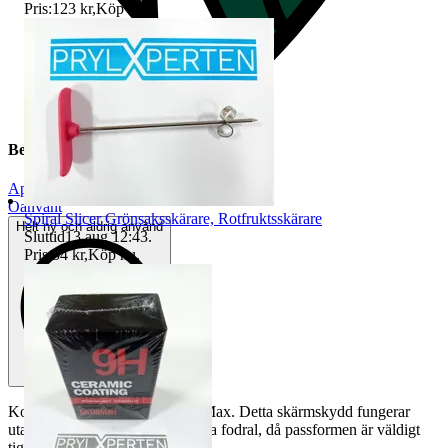
Pris:
123 kr
,
Köp nu
.
Beskrivning
Apple
|
Oanvänt
Spiral Slicer Grönsaksskärare, Rotfruktsskärare
Helt ny och aldrig använd
Sluttid
13 aug 12:43
.
Pris:
54 kr
,
Köp nu
.
Kompatibel för iPhone 15 Pro Max. Detta skärmskydd fungerar
utan några problem med de flesta fodral, då passformen är väldigt
tight.