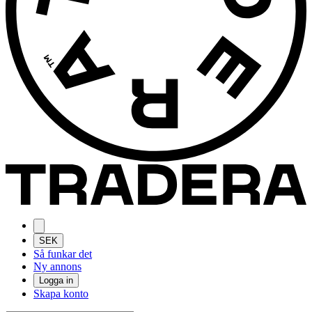
SEK
Så funkar det
Ny annons
Logga in
Skapa konto