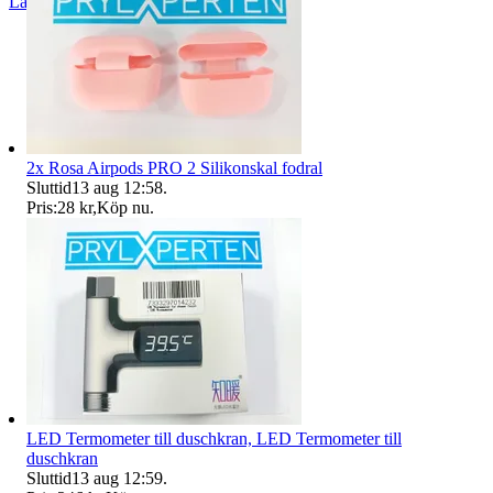
Läs omdömen
Följ
2x Rosa Airpods PRO 2 Silikonskal fodral
Sluttid
13 aug 12:58
.
Pris:
28 kr
,
Köp nu
.
LED Termometer till duschkran, LED Termometer till
duschkran
Sluttid
13 aug 12:59
.