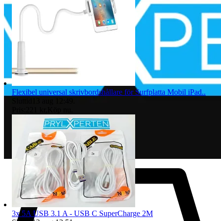
Flexibel universal skrivbordshållare för Surfplatta Mobil iPad..
Sluttid
13 aug 12:49
.
Pris:
221 kr
,
Köp nu
.
3x 5A USB 3.1 A - USB C SuperCharge 2M