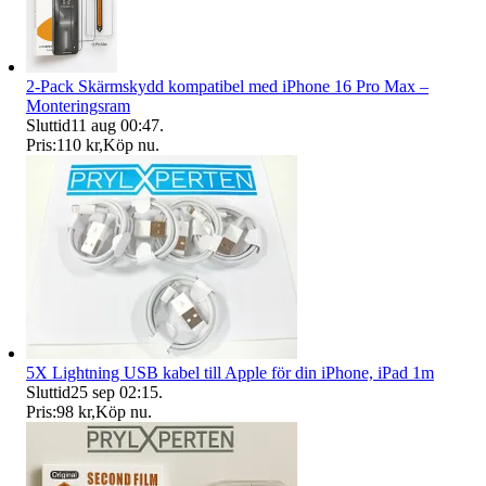
2-Pack Skärmskydd kompatibel med iPhone 16 Pro Max –
Monteringsram
Sluttid
11 aug 00:47
.
Pris:
110 kr
,
Köp nu
.
5X Lightning USB kabel till Apple för din iPhone, iPad 1m
Sluttid
25 sep 02:15
.
Pris:
98 kr
,
Köp nu
.