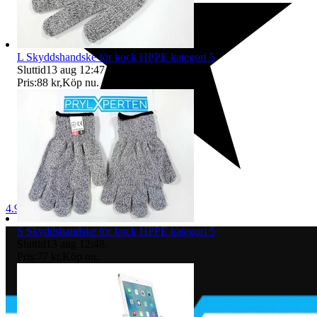
L Skyddshandske för kock HPPE kategori 5
Sluttid
13 aug 12:47
.
Pris:
88 kr
,
Köp nu
.
4.9
S Skyddshandske för kock HPPE kategori 5
Sluttid
13 aug 12:48
.
Pris:
77 kr
,
Köp nu
.