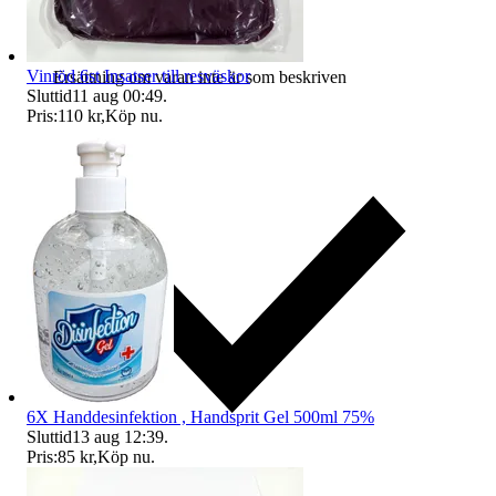
Vinröd 6st Insatser till resväskor
Ersättning om varan inte är som beskriven
Sluttid
11 aug 00:49
.
Pris:
110 kr
,
Köp nu
.
6X Handdesinfektion , Handsprit Gel 500ml 75%
Sluttid
13 aug 12:39
.
Pris:
85 kr
,
Köp nu
.