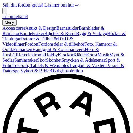
Sälj ditt fordon gratis! Läs mer om hur ->
Till innehållet
Meny
Accessoarer
Antikt & Design
Barnartiklar
Barnkläder &
Barnskor
Barnleksaker
Biljetter & Resor
Bygg & Verktyg
Böcker &
Tidningar
Datorer & Tillbehör
DVD &
Videofilmer
Fordon
Fordonsdelar & tillbehör
Foto, Kameror &
Optik
Frimärken
Handgjort & Konsthantverk
Hem &
Hushåll
Hemelektronik
Hobby
Klockor
Kläder
Konst
Musik
Mynt &
Sedlar
Samlarsaker
Skor
Skönhet
Smycken & Ädelstenar
Sport &
Fritid
Telefoni, Tablets & Wearables
Trädgård & Växter
TV-spel &
Datorspel
Vykort & Bilder
Övrigt
Inspiration