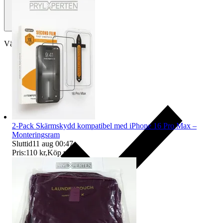
Välj till köparskydd
2-Pack Skärmskydd kompatibel med iPhone 16 Pro Max –
Monteringsram
Sluttid
11 aug 00:47
.
Pris:
110 kr
,
Köp nu
.