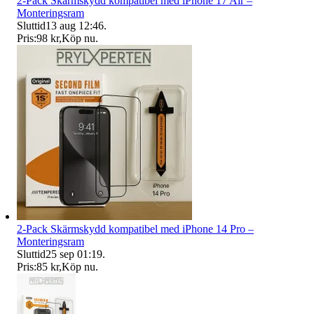
2-Pack Skärmskydd kompatibel med iPhone 17 Air –
Monteringsram
Sluttid
13 aug 12:46
.
Pris:
98 kr
,
Köp nu
.
2-Pack Skärmskydd kompatibel med iPhone 14 Pro –
Monteringsram
Sluttid
25 sep 01:19
.
Pris:
85 kr
,
Köp nu
.