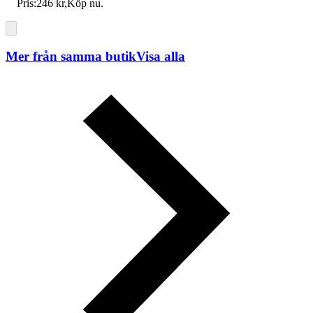
Pris:
246 kr
,
Köp nu
.
Mer från samma butik
Visa alla