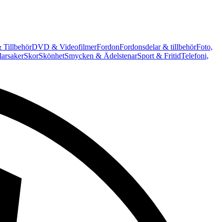
 Tillbehör
DVD & Videofilmer
Fordon
Fordonsdelar & tillbehör
Foto,
arsaker
Skor
Skönhet
Smycken & Ädelstenar
Sport & Fritid
Telefoni,