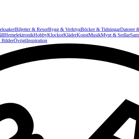
eksaker
Biljetter & Resor
Bygg & Verktyg
Böcker & Tidningar
Datorer &
ll
Hemelektronik
Hobby
Klockor
Kläder
Konst
Musik
Mynt & Sedlar
Saml
 Bilder
Övrigt
Inspiration