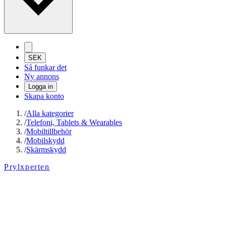
SEK
Så funkar det
Ny annons
Logga in
Skapa konto
/
Alla kategorier
/
Telefoni, Tablets & Wearables
/
Mobiltillbehör
/
Mobilskydd
/
Skärmskydd
Prylxperten