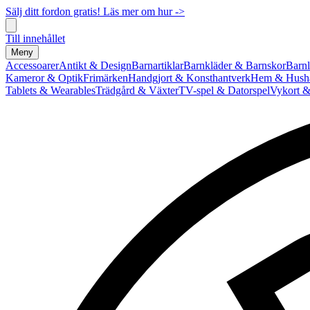
Sälj ditt fordon gratis! Läs mer om hur ->
Till innehållet
Meny
Accessoarer
Antikt & Design
Barnartiklar
Barnkläder & Barnskor
Barnl
Kameror & Optik
Frimärken
Handgjort & Konsthantverk
Hem & Hushå
Tablets & Wearables
Trädgård & Växter
TV-spel & Datorspel
Vykort &