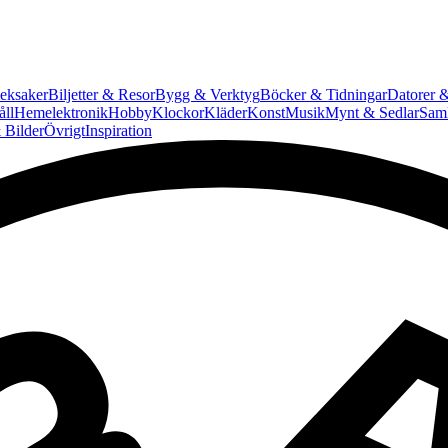
eksaker
Biljetter & Resor
Bygg & Verktyg
Böcker & Tidningar
Datorer &
ll
Hemelektronik
Hobby
Klockor
Kläder
Konst
Musik
Mynt & Sedlar
Saml
 Bilder
Övrigt
Inspiration