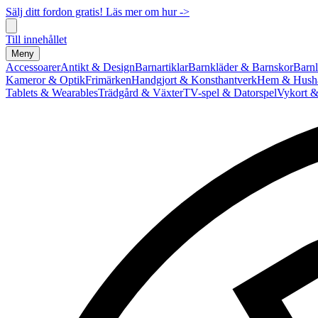
Sälj ditt fordon gratis! Läs mer om hur ->
Till innehållet
Meny
Accessoarer
Antikt & Design
Barnartiklar
Barnkläder & Barnskor
Barnl
Kameror & Optik
Frimärken
Handgjort & Konsthantverk
Hem & Hushå
Tablets & Wearables
Trädgård & Växter
TV-spel & Datorspel
Vykort &