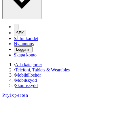
SEK
Så funkar det
Ny annons
Logga in
Skapa konto
/
Alla kategorier
/
Telefoni, Tablets & Wearables
/
Mobiltillbehör
/
Mobilskydd
/
Skärmskydd
Prylxperten