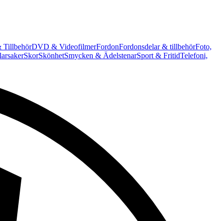
 Tillbehör
DVD & Videofilmer
Fordon
Fordonsdelar & tillbehör
Foto,
arsaker
Skor
Skönhet
Smycken & Ädelstenar
Sport & Fritid
Telefoni,