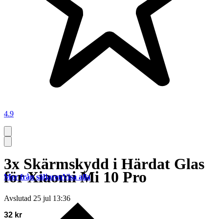
4.9
3x Skärmskydd i Härdat Glas
för Xiaomi Mi 10 Pro
Mer från säljaren
Visa alla
Avslutad
25 jul 13:36
32 kr