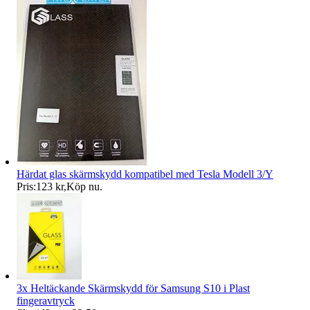
Härdat glas skärmskydd kompatibel med Tesla Modell 3/Y
Pris:
123 kr
,
Köp nu
.
3x Heltäckande Skärmskydd för Samsung S10 i Plast
fingeravtryck