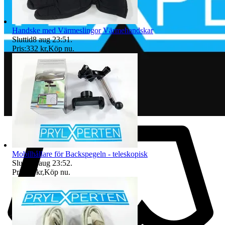
Handske med Värmeslingor Värmehandskar
Sluttid
8 aug 23:51
.
Pris:
332 kr
,
Köp nu
.
Mobilhållare för Backspegeln - teleskopisk
Sluttid
8 aug 23:52
.
Pris:
49 kr
,
Köp nu
.