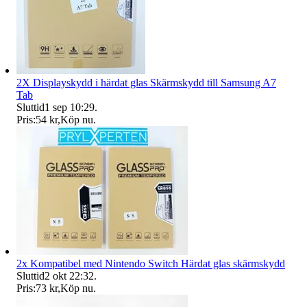
2X Displayskydd i härdat glas Skärmskydd till Samsung A7
Tab
Sluttid
1 sep 10:29
.
Pris:
54 kr
,
Köp nu
.
2x Kompatibel med Nintendo Switch Härdat glas skärmskydd
Sluttid
2 okt 22:32
.
Pris:
73 kr
,
Köp nu
.