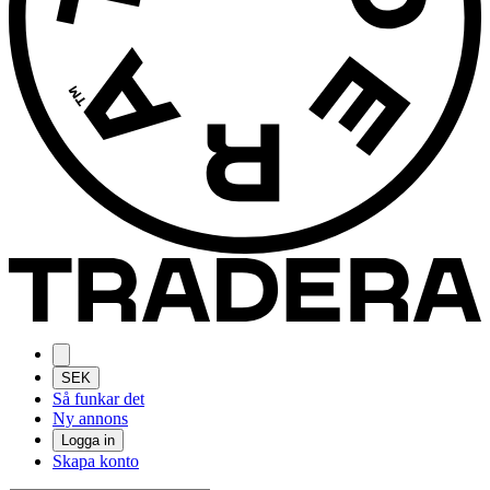
SEK
Så funkar det
Ny annons
Logga in
Skapa konto