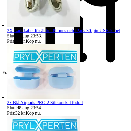
2X Laddkabel för äldre iPhones och iPads 30-pin USB-kabel
Sluttid
8 aug 23:53
.
Pris:
77 kr
,
Köp nu
.
Företag
2x Blå Airpods PRO 2 Silikonskal fodral
Sluttid
8 aug 23:54
.
Pris:
32 kr
,
Köp nu
.