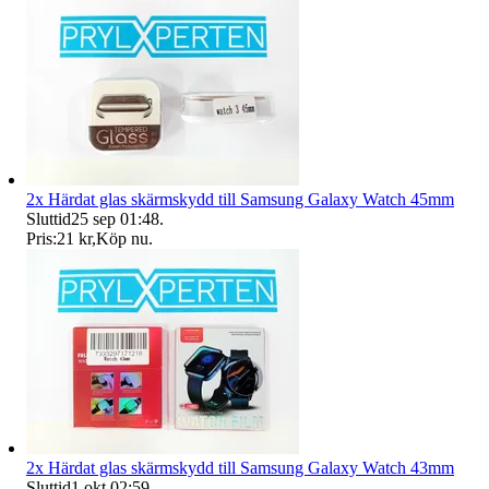
2x Härdat glas skärmskydd till Samsung Galaxy Watch 45mm
Sluttid
25 sep 01:48
.
Pris:
21 kr
,
Köp nu
.
2x Härdat glas skärmskydd till Samsung Galaxy Watch 43mm
Sluttid
1 okt 02:59
.