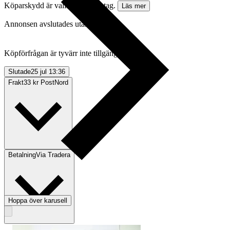
Köparskydd är valfritt hos företag.
Läs mer
Annonsen avslutades utan köp
Köpförfrågan är tyvärr inte tillgänglig.
Slutade
25 jul 13:36
Frakt
33 kr PostNord
Betalning
Via Tradera
Hoppa över karusell