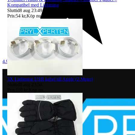
Kompatibel med Lightning
Sluttid
8 aug 23:49
.
Pris:
54 kr
,
Köp nu
.
4.9
3X Lightning USB kabel till Apple (2 Meter)
Sluttid
8 aug 23:50
.
Pris:
110 kr
,
Köp nu
.