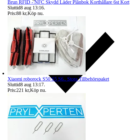
Brun RFID - NFC Skydd Läder Plånbok Korthållare 6st Kort
Sluttid
8 aug 13:16
.
Pris:
88 kr
,
Köp nu
.
Xiaomi roborock S50 S5 S6.. Stora Tillbehörspaket
Sluttid
8 aug 13:17
.
Pris:
221 kr
,
Köp nu
.
Ersättning om du inte får din vara