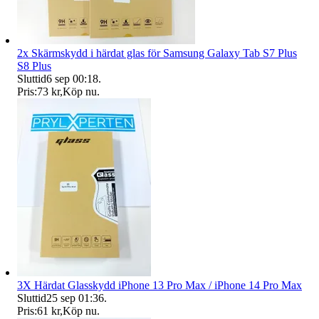
2x Skärmskydd i härdat glas för Samsung Galaxy Tab S7 Plus
S8 Plus
Sluttid
6 sep 00:18
.
Pris:
73 kr
,
Köp nu
.
3X Härdat Glasskydd iPhone 13 Pro Max / iPhone 14 Pro Max
Sluttid
25 sep 01:36
.
Pris:
61 kr
,
Köp nu
.