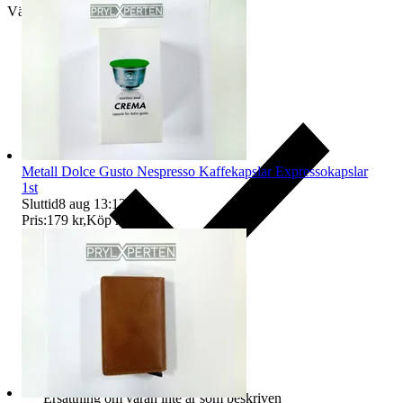
Välj till köparskydd
Metall Dolce Gusto Nespresso Kaffekapslar Expressokapslar
1st
Sluttid
8 aug 13:13
.
Pris:
179 kr
,
Köp nu
.
Ersättning om varan inte är som beskriven