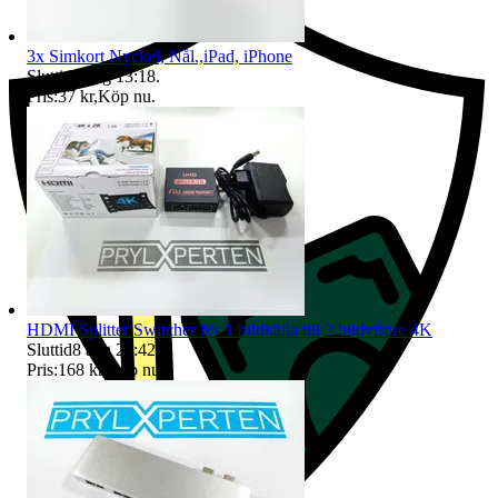
3x Simkort Nyckel, Nål.,iPad, iPhone
Sluttid
8 aug 13:18
.
Pris:
37 kr
,
Köp nu
.
HDMI Splitter Switcher för 1 bildkälla till 2 bildvisare 4K
Sluttid
8 aug 23:42
.
Pris:
168 kr
,
Köp nu
.