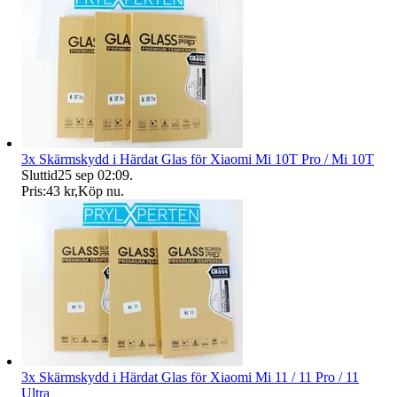
3x Skärmskydd i Härdat Glas för Xiaomi Mi 10T Pro / Mi 10T
Sluttid
25 sep 02:09
.
Pris:
43 kr
,
Köp nu
.
3x Skärmskydd i Härdat Glas för Xiaomi Mi 11 / 11 Pro / 11
Ultra