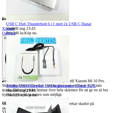
Beskrivning
USB C Hub Thunderbolt 6 i 1 med 2x USB C Hanar
Sluttid
8 aug 23:43
.
Xiaomi
|
Pris:
246 kr
,
Köp nu
.
Oanvänt
Helt ny och aldrig använd
3st. Heltäckande skärmskydd i härdat glas till Xiaomi Mi 10 Pro.
Skärmskyddet är tillverkat i härdat glas som endast är 0.26 mm
Trådlös USB Bluetooth 5.0 Ljudmottagare 3.5mm AUX
tjockt. Skärmskyddet limmar över hela skärmen för att ge en så bra
Sluttid
8 aug 23:44
.
tryckkänsla mot skärmen som möjligt.
Pris:
123 kr
,
Köp nu
.
Objektnr
733 400 491
Skärmskyddet har fasade kanter som motverkar skador på
skärmskyddet och är skönt mot handen.
Visningar
57