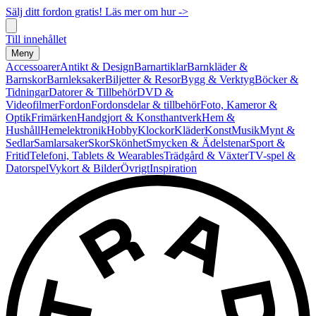
Sälj ditt fordon gratis! Läs mer om hur ->
Till innehållet
Meny
Accessoarer
Antikt & Design
Barnartiklar
Barnkläder &
Barnskor
Barnleksaker
Biljetter & Resor
Bygg & Verktyg
Böcker &
Tidningar
Datorer & Tillbehör
DVD &
Videofilmer
Fordon
Fordonsdelar & tillbehör
Foto, Kameror &
Optik
Frimärken
Handgjort & Konsthantverk
Hem &
Hushåll
Hemelektronik
Hobby
Klockor
Kläder
Konst
Musik
Mynt &
Sedlar
Samlarsaker
Skor
Skönhet
Smycken & Ädelstenar
Sport &
Fritid
Telefoni, Tablets & Wearables
Trädgård & Växter
TV-spel &
Datorspel
Vykort & Bilder
Övrigt
Inspiration