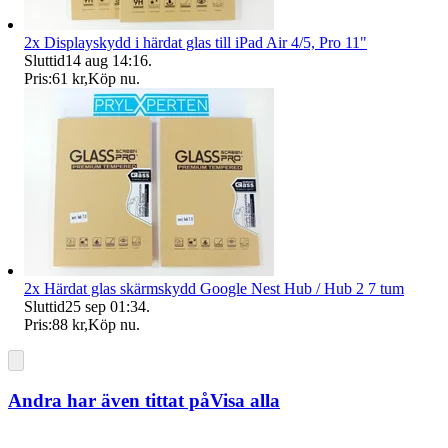
2x Displayskydd i härdat glas till iPad Air 4/5, Pro 11"
Sluttid
14 aug 14:16
.
Pris:
61 kr
,
Köp nu
.
2x Härdat glas skärmskydd Google Nest Hub / Hub 2 7 tum
Sluttid
25 sep 01:34
.
Pris:
88 kr
,
Köp nu
.
Andra har även tittat på
Visa alla