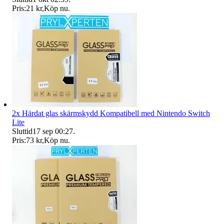
Pris:
21 kr
,
Köp nu
.
2x Härdat glas skärmskydd Kompatibell med Nintendo Switch
Lite
Sluttid
17 sep 00:27
.
Pris:
73 kr
,
Köp nu
.