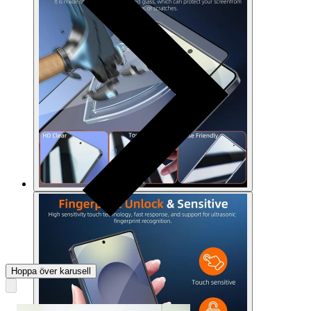
Hoppa över karusell