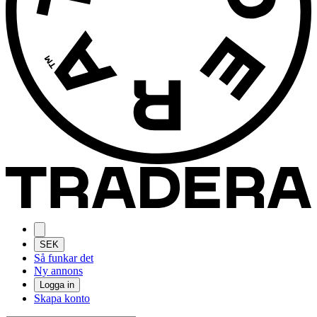
SEK
Så funkar det
Ny annons
Logga in
Skapa konto