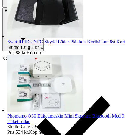
Betalning
Via Tradera
Svart RFID - NFC Skydd Läder Plånbok Korthållare 6st Kort
Sluttid
8 aug 23:45
.
Pris:
88 kr
,
Köp nu
.
Välj till köparskydd
Phomemo Q30 Etikettmaskin Mini Skrivare Bluetooth Med 9
Etikettrullar
Sluttid
8 aug 23:47
.
Pris:
534 kr
,
Köp nu
.