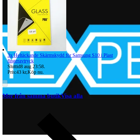
3x Heltäckande Skärmskydd för Samsung S10 i Plast
fingeravtryck
Sluttid
8 aug 23:58
.
Pris:
43 kr
,
Köp nu
.
Mer från samma butik
Visa alla