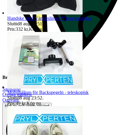
Handske med Värmeslingor Värmehandskar
Sluttid
8 aug 23:51
.
Pris:
332 kr
,
Köp nu
.
Beskrivning
Samsung
|
Mobilhållare för Backspegeln - teleskopisk
Övriga märken
|
Sluttid
8 aug 23:52
.
Oanvänt
Pris:
49 kr
,
Köp nu
.
Helt ny och aldrig använd