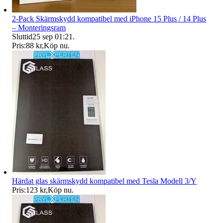
2-Pack Skärmskydd kompatibel med iPhone 15 Plus / 14 Plus
– Monteringsram
Sluttid
25 sep 01:21
.
Pris:
88 kr
,
Köp nu
.
Härdat glas skärmskydd kompatibel med Tesla Modell 3/Y
Pris:
123 kr
,
Köp nu
.