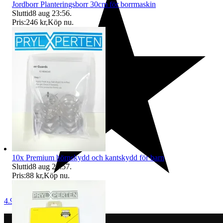
Jordborr Planteringsborr 30cm för borrmaskin
Sluttid
8 aug 23:56
.
Pris:
246 kr
,
Köp nu
.
10x Premium hörnskydd och kantskydd för barn
Sluttid
8 aug 23:57
.
Pris:
88 kr
,
Köp nu
.
4.9