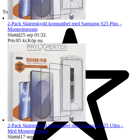
Toppsäljare
2-Pack Skärmskydd kompatibel med Samsung S25 Plus –
Monteringsram
Sluttid
25 sep 01:32
.
Pris:
85 kr
,
Köp nu
.
2-Pack Skärmskydd kompatibel med Samsung S25 Ultra –
Med Monteringsram
Sluttid
17 sep 00:52
.