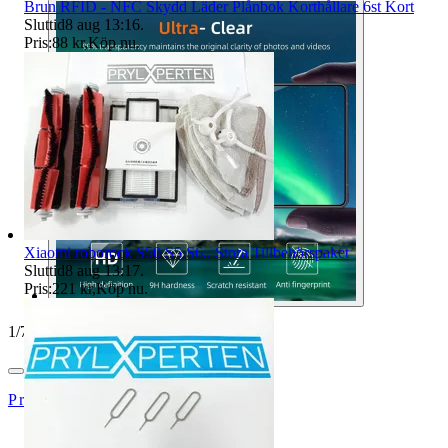
Brun RFID - NFC Skydd Läder Plånbok Korthållare 6st Kort
Sluttid
8 aug 13:16
.
Pris:
88 kr
,
Köp nu
.
Xiaomi roborock S50 S5 S6.. Stora Tillbehörspaket
Sluttid
8 aug 13:17
.
Pris:
221 kr
,
Köp nu
.
1
/
7
Prylxperten