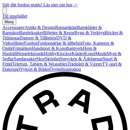
Sälj ditt fordon gratis! Läs mer om hur ->
Till innehållet
Meny
Accessoarer
Antikt & Design
Barnartiklar
Barnkläder &
Barnskor
Barnleksaker
Biljetter & Resor
Bygg & Verktyg
Böcker &
Tidningar
Datorer & Tillbehör
DVD &
Videofilmer
Fordon
Fordonsdelar & tillbehör
Foto, Kameror &
Optik
Frimärken
Handgjort & Konsthantverk
Hem &
Hushåll
Hemelektronik
Hobby
Klockor
Kläder
Konst
Musik
Mynt &
Sedlar
Samlarsaker
Skor
Skönhet
Smycken & Ädelstenar
Sport &
Fritid
Telefoni, Tablets & Wearables
Trädgård & Växter
TV-spel &
Datorspel
Vykort & Bilder
Övrigt
Inspiration