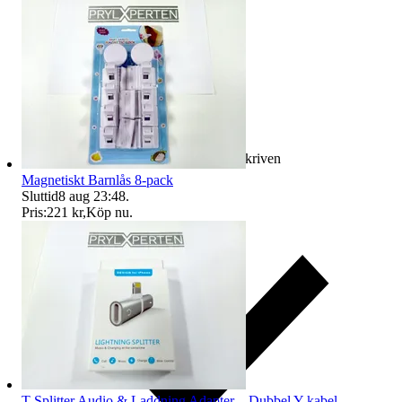
Ersättning om varan inte är som beskriven
Magnetiskt Barnlås 8-pack
Sluttid
8 aug 23:48
.
Pris:
221 kr
,
Köp nu
.
T-Splitter Audio & Laddning Adapter – Dubbel Y-kabel –