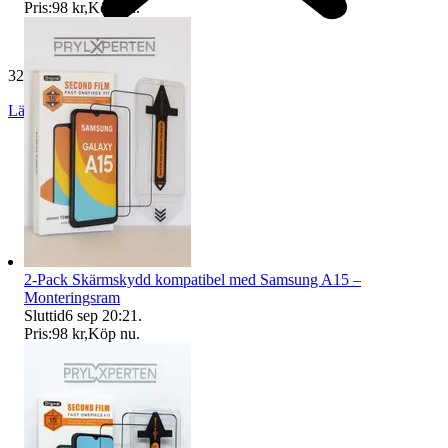
Pris:
98 kr
,
Köp nu
.
32 502 omdömen
Läs omdömen
Följ
2-Pack Skärmskydd kompatibel med Samsung A15 –
Monteringsram
Sluttid
6 sep 20:21
.
Pris:
98 kr
,
Köp nu
.