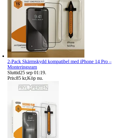
2-Pack Skärmskydd kompatibel med iPhone 14 Pro –
Monteringsram
Sluttid
25 sep 01:19
.
Pris:
85 kr
,
Köp nu
.