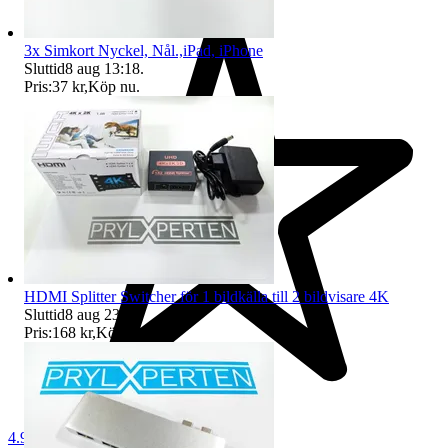
3x Simkort Nyckel, Nål.,iPad, iPhone
Sluttid
8 aug 13:18
.
Pris:
37 kr
,
Köp nu
.
HDMI Splitter Switcher för 1 bildkälla till 2 bildvisare 4K
Sluttid
8 aug 23:42
.
Pris:
168 kr
,
Köp nu
.
4.9