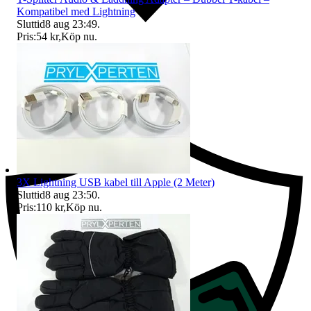
Kompatibel med Lightning
Sluttid
8 aug 23:49
.
Pris:
54 kr
,
Köp nu
.
Ersättning om du inte får din vara
3X Lightning USB kabel till Apple (2 Meter)
Sluttid
8 aug 23:50
.
Pris:
110 kr
,
Köp nu
.