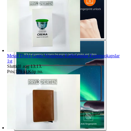
Metall Dolce Gusto Nespresso Kaffekapslar Expressokapslar
1st
Sluttid
8 aug 13:13
.
Pris:
179 kr
,
Köp nu
.