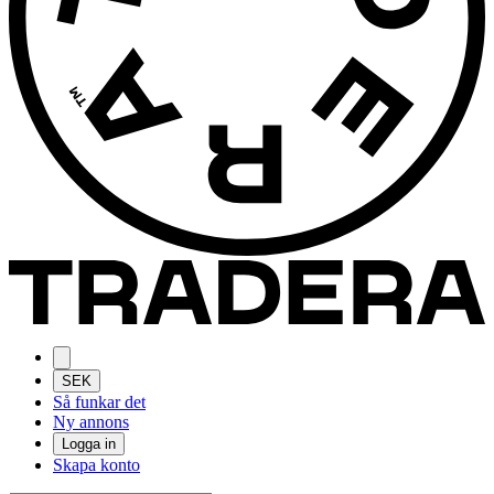
SEK
Så funkar det
Ny annons
Logga in
Skapa konto