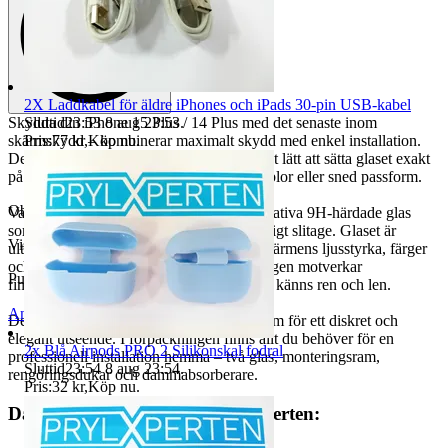
2X Laddkabel för äldre iPhones och iPads 30-pin USB-kabel
Sluttid
23:53
8 aug 23:53
.
Skydda din iPhone 15 Plus / 14 Plus med det senaste inom
Pris:
77 kr
,
Köp nu
.
skärmskydd – kombinerar maximalt skydd med enkel installation.
Den medföljande monteringsramen gör det lätt att sätta glaset exakt
på plats på bara några sekunder, utan bubblor eller sned passform.
Objektnr
733 414 889
Varje förpackning innehåller två högkvalitativa 9H-härdade glas
som skyddar mot repor, stötar och vardagligt slitage. Glaset är
Visningar
55
ultratunt och kristallklart, vilket bevarar skärmens ljusstyrka, färger
och känslighet. Den oleofoba ytbehandlingen motverkar
Publicerad
26 maj 15:44
fingeravtryck och smuts, så skärmen alltid känns ren och len.
Anmäl
Sälj liknande
Det heltäckande glaset följer skärmens form för ett diskret och
elegant utseende. I förpackningen finns allt du behöver för en
2x Blå Airpods PRO 2 Silikonskal fodral
professionell installation hemma – två glas, monteringsram,
Sluttid
23:54
8 aug 23:54
.
rengöringsdukar och dammabsorberare.
Pris:
32 kr
,
Köp nu
.
Därför ska du handla av Prylxperten: