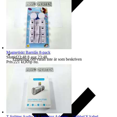
Magnetiskt Barnlås 8-pack
Sluttid
23:48
8 aug 23:48
.
Ersättning om varan inte är som beskriven
Pris:
221 kr
,
Köp nu
.
T-Splitter Audio & Laddning Adapter – Dubbel Y-kabel –