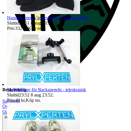
Handske med Värmeslingor Värmehandskar
Sluttid
23:51
8 aug 23:51
.
Pris:
332 kr
,
Köp nu
.
Mobilhållare för Backspegeln - teleskopisk
Beskrivning
Sluttid
23:52
8 aug 23:52
.
Pris:
49 kr
,
Köp nu
.
Samsung
|
Övriga märken
|
Oanvänt
Helt ny och aldrig använd