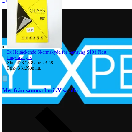
4.9
3x Heltäckande Skärmskydd för Samsung S10 i Plast
fingeravtryck
Sluttid
23:58
8 aug 23:58
.
Pris:
43 kr
,
Köp nu
.
Mer från samma butik
Visa alla