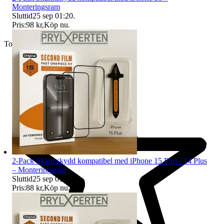
Monteringsram
Sluttid
25 sep 01:20
.
Pris:
98 kr
,
Köp nu
.
Toppsäljare
2-Pack Skärmskydd kompatibel med iPhone 15 Plus / 14 Plus
– Monteringsram
Sluttid
25 sep 01:21
.
Pris:
88 kr
,
Köp nu
.