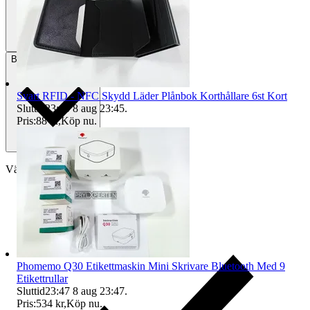
Betalning
Via Tradera
Svart RFID - NFC Skydd Läder Plånbok Korthållare 6st Kort
Sluttid
23:45
8 aug 23:45
.
Pris:
88 kr
,
Köp nu
.
Välj till köparskydd
Phomemo Q30 Etikettmaskin Mini Skrivare Bluetooth Med 9
Etikettrullar
Sluttid
23:47
8 aug 23:47
.
Pris:
534 kr
,
Köp nu
.