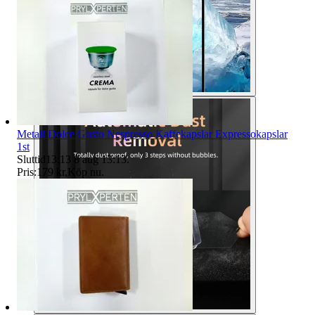
Metall Dolce Gusto Nespresso Kaffekapslar Expressokapslar
1st
Sluttid
13:13
8 aug 13:13
.
Pris:
179 kr
,
Köp nu
.