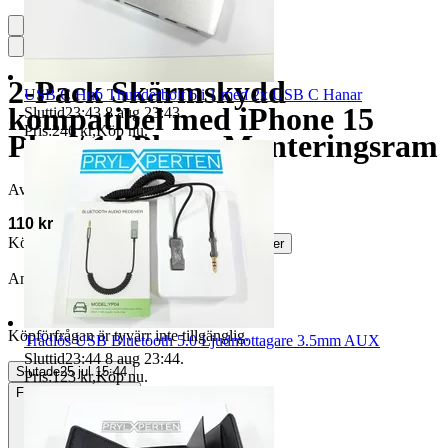
2-Pack Skärmskydd
USB C Hub Thunderbolt 6 i 1 med 2x USB C Hanar
kompatibel med iPhone 15
Sluttid
23:43
8 aug 23:43
.
Pris:
246 kr
,
Köp nu
.
Plus / 14 Plus – Monteringsram
Avslutad
25 jul 15:44
110 kr
Köparskydd är valfritt hos företag.
Läs mer
Annonsen avslutades utan köp
Köpförfrågan är tyvärr inte tillgänglig.
Trådlös USB Bluetooth 5.0 Ljudmottagare 3.5mm AUX
Sluttid
23:44
8 aug 23:44
.
Slutade
25 jul 15:44
Pris:
123 kr
,
Köp nu
.
Frakt
33 kr PostNord