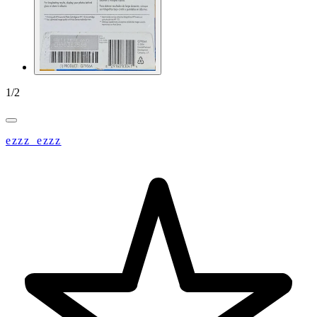
1
/
2
ezzz_ezzz