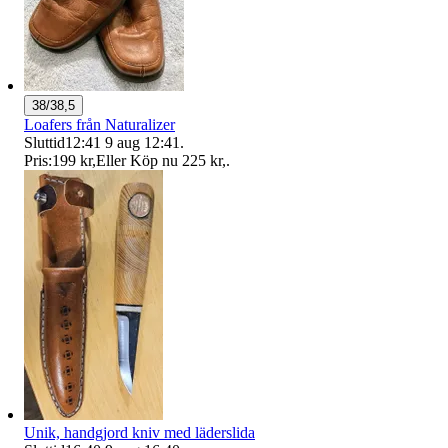
38/38,5
Loafers från Naturalizer
Sluttid
12:41
9 aug 12:41
.
Pris:
199 kr
,
Eller Köp nu
225 kr
,
.
Unik, handgjord kniv med läderslida