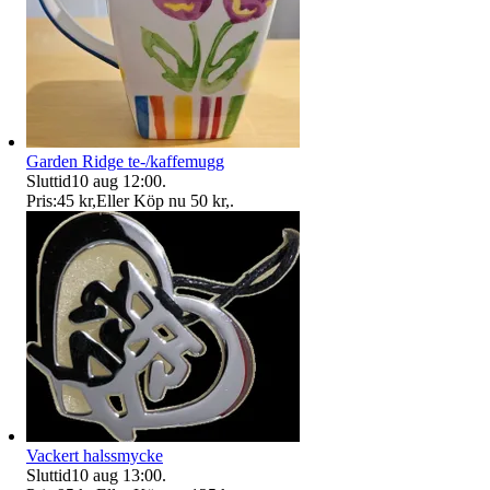
Garden Ridge te-/kaffemugg
Sluttid
10 aug 12:00
.
Pris:
45 kr
,
Eller Köp nu
50 kr
,
.
Vackert halssmycke
Sluttid
10 aug 13:00
.