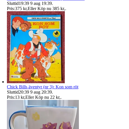
Sluttid
19:39
9 aug 19:39
.
Pris:
375 kr
,
Eller Köp nu
385 kr
,
.
Chick Bills äventyr (nr 3): Kon som röt
Sluttid
20:39
9 aug 20:39
.
Pris:
13 kr
,
Eller Köp nu
22 kr
,
.