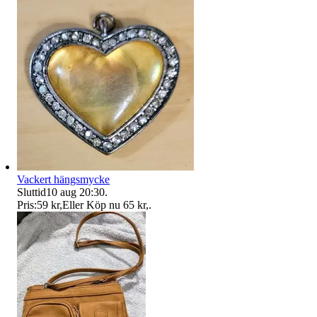
Vackert hängsmycke
Sluttid
10 aug 20:30
.
Pris:
59 kr
,
Eller Köp nu
65 kr
,
.