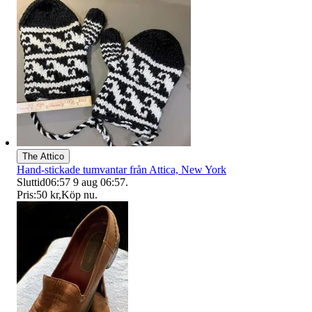
The Attico
Hand-stickade tumvantar från Attica, New York
Sluttid
06:57
9 aug 06:57
.
Pris:
50 kr
,
Köp nu
.