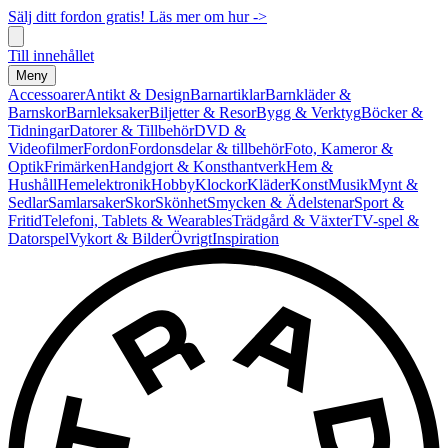
Sälj ditt fordon gratis! Läs mer om hur ->
Till innehållet
Meny
Accessoarer
Antikt & Design
Barnartiklar
Barnkläder &
Barnskor
Barnleksaker
Biljetter & Resor
Bygg & Verktyg
Böcker &
Tidningar
Datorer & Tillbehör
DVD &
Videofilmer
Fordon
Fordonsdelar & tillbehör
Foto, Kameror &
Optik
Frimärken
Handgjort & Konsthantverk
Hem &
Hushåll
Hemelektronik
Hobby
Klockor
Kläder
Konst
Musik
Mynt &
Sedlar
Samlarsaker
Skor
Skönhet
Smycken & Ädelstenar
Sport &
Fritid
Telefoni, Tablets & Wearables
Trädgård & Växter
TV-spel &
Datorspel
Vykort & Bilder
Övrigt
Inspiration