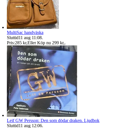
MultiSac handväska
Sluttid
11 aug 11:08
.
Pris:
285 kr
,
Eller Köp nu
299 kr
,
.
Leif GW Persson: Den som dödar draken. Ljudbok
Sluttid
11 aug 12:06
.