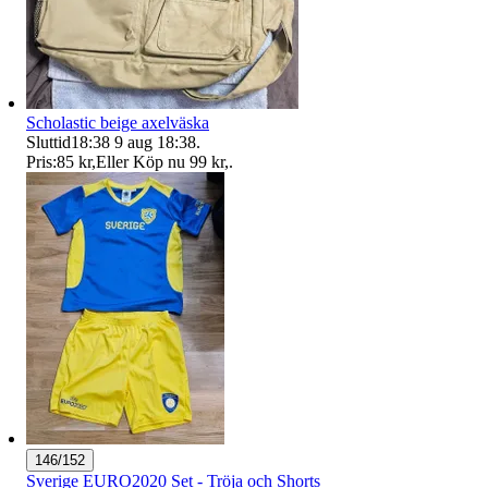
Scholastic beige axelväska
Sluttid
18:38
9 aug 18:38
.
Pris:
85 kr
,
Eller Köp nu
99 kr
,
.
146/152
Sverige EURO2020 Set - Tröja och Shorts