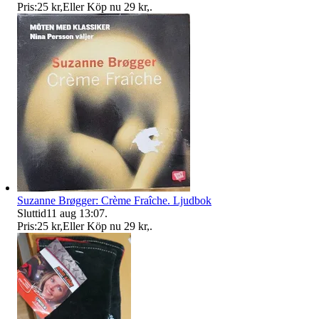
Pris:
25 kr
,
Eller Köp nu
29 kr
,
.
Suzanne Brøgger: Crème Fraîche. Ljudbok
Sluttid
11 aug 13:07
.
Pris:
25 kr
,
Eller Köp nu
29 kr
,
.