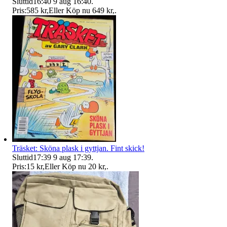
Sluttid
16:40
9 aug 16:40
.
Pris:
585 kr
,
Eller Köp nu
649 kr
,
.
Träsket: Sköna plask i gyttjan. Fint skick!
Sluttid
17:39
9 aug 17:39
.
Pris:
15 kr
,
Eller Köp nu
20 kr
,
.