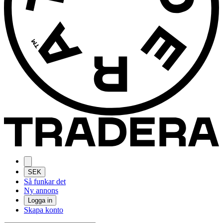
SEK
Så funkar det
Ny annons
Logga in
Skapa konto