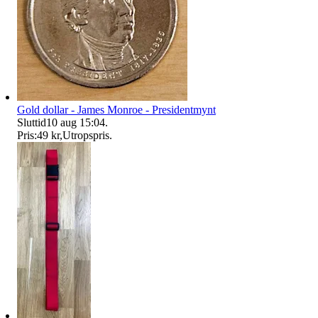
Gold dollar - James Monroe - Presidentmynt
Sluttid
10 aug 15:04
.
Pris:
49 kr
,
Utropspris
.