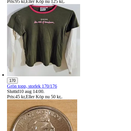
Pris:
95 kr
,
Eller Köp nu
125 kr
,
.
170
Grön topp, storlek 170/176
Sluttid
10 aug 14:00
.
Pris:
45 kr
,
Eller Köp nu
50 kr
,
.