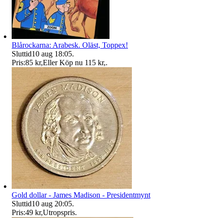
Blårockarna: Arabesk. Oläst, Toppex!
Sluttid
10 aug 18:05
.
Pris:
85 kr
,
Eller Köp nu
115 kr
,
.
Gold dollar - James Madison - Presidentmynt
Sluttid
10 aug 20:05
.
Pris:
49 kr
,
Utropspris
.