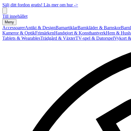
Sälj ditt fordon gratis! Läs mer om hur ->
Till innehållet
Meny
Accessoarer
Antikt & Design
Barnartiklar
Barnkläder & Barnskor
Barnl
Kameror & Optik
Frimärken
Handgjort & Konsthantverk
Hem & Hushå
Tablets & Wearables
Trädgård & Växter
TV-spel & Datorspel
Vykort &