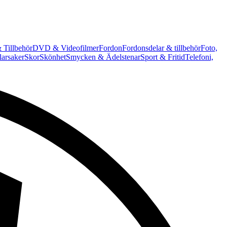
 Tillbehör
DVD & Videofilmer
Fordon
Fordonsdelar & tillbehör
Foto,
arsaker
Skor
Skönhet
Smycken & Ädelstenar
Sport & Fritid
Telefoni,