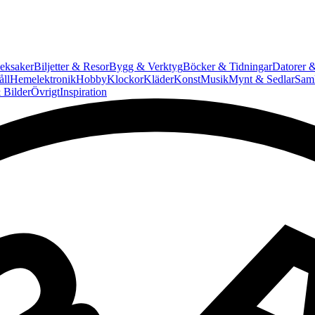
eksaker
Biljetter & Resor
Bygg & Verktyg
Böcker & Tidningar
Datorer &
ll
Hemelektronik
Hobby
Klockor
Kläder
Konst
Musik
Mynt & Sedlar
Saml
 Bilder
Övrigt
Inspiration