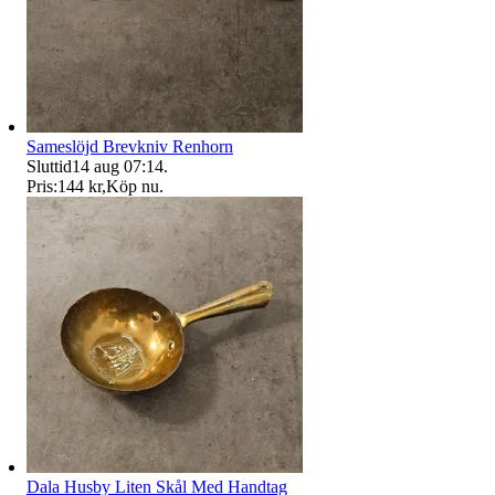
Sameslöjd Brevkniv Renhorn
Sluttid
14 aug 07:14
.
Pris:
144 kr
,
Köp nu
.
Dala Husby Liten Skål Med Handtag