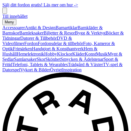
Sälj ditt fordon gratis! Läs mer om hur ->
Till innehållet
Meny
Accessoarer
Antikt & Design
Barnartiklar
Barnkläder &
Barnskor
Barnleksaker
Biljetter & Resor
Bygg & Verktyg
Böcker &
Tidningar
Datorer & Tillbehör
DVD &
Videofilmer
Fordon
Fordonsdelar & tillbehör
Foto, Kameror &
Optik
Frimärken
Handgjort & Konsthantverk
Hem &
Hushåll
Hemelektronik
Hobby
Klockor
Kläder
Konst
Musik
Mynt &
Sedlar
Samlarsaker
Skor
Skönhet
Smycken & Ädelstenar
Sport &
Fritid
Telefoni, Tablets & Wearables
Trädgård & Växter
TV-spel &
Datorspel
Vykort & Bilder
Övrigt
Inspiration