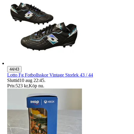
44/43
Lotto Fg Fotbollsskor Vintage Storlek 43 / 44
Sluttid
10 aug 22:45
.
Pris:
523 kr
,
Köp nu
.