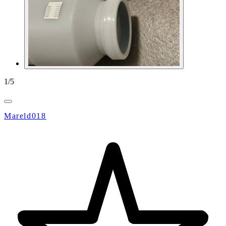
1
/
5
Mareld018