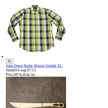
XL
John Deere Rutig Skjorta Storlek XL
Sluttid
14 aug 07:13
.
Pris:
249 kr
,
Köp nu
.