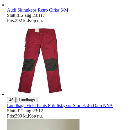
Audi Skinnkeps Retro Cirka S/M
Sluttid
12 aug 23:11
.
Pris:
292 kr
,
Köp nu
.
|
46
Lundhags
Lundhags Field Pants Friluftsbyxor Storlek 46 Dam NYA
Sluttid
12 aug 23:12
.
Pris:
399 kr
,
Köp nu
.