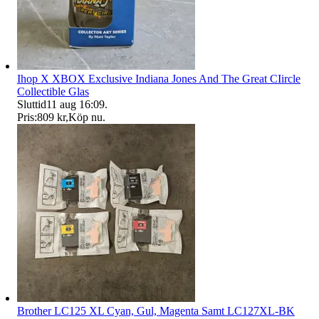
Ihop X XBOX Exclusive Indiana Jones And The Great CIircle
Collectible Glas
Sluttid
11 aug 16:09
.
Pris:
809 kr
,
Köp nu
.
Brother LC125 XL Cyan, Gul, Magenta Samt LC127XL-BK