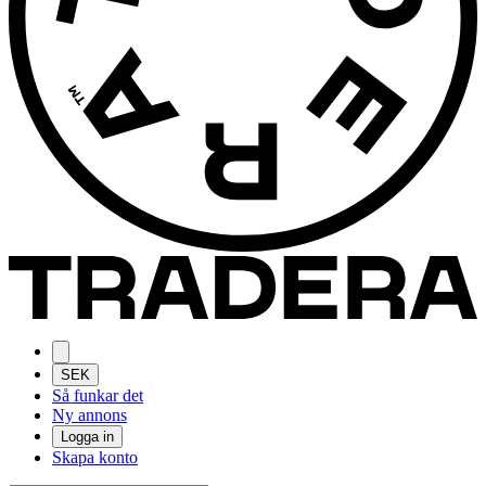
SEK
Så funkar det
Ny annons
Logga in
Skapa konto