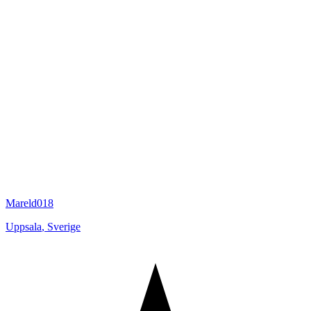
Mareld018
Uppsala
,
Sverige