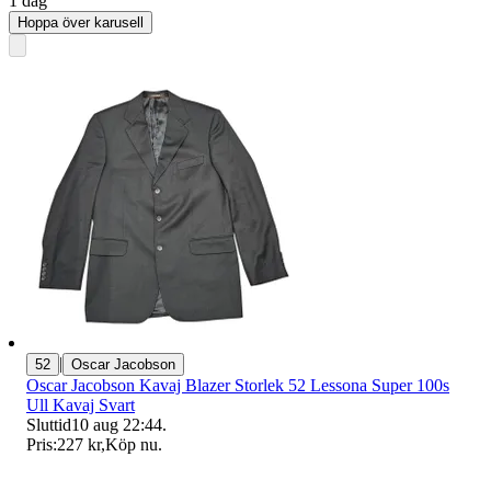
1 dag
Hoppa över karusell
|
52
Oscar Jacobson
Oscar Jacobson Kavaj Blazer Storlek 52 Lessona Super 100s
Ull Kavaj Svart
Sluttid
10 aug 22:44
.
Pris:
227 kr
,
Köp nu
.