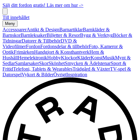
Sälj ditt fordon gratis! Läs mer om hur ->
Till innehållet
Meny
Accessoarer
Antikt & Design
Barnartiklar
Barnkläder &
Barnskor
Barnleksaker
Biljetter & Resor
Bygg & Verktyg
Böcker &
Tidningar
Datorer & Tillbehör
DVD &
Videofilmer
Fordon
Fordonsdelar & tillbehör
Foto, Kameror &
Optik
Frimärken
Handgjort & Konsthantverk
Hem &
Hushåll
Hemelektronik
Hobby
Klockor
Kläder
Konst
Musik
Mynt &
Sedlar
Samlarsaker
Skor
Skönhet
Smycken & Ädelstenar
Sport &
Fritid
Telefoni, Tablets & Wearables
Trädgård & Växter
TV-spel &
Datorspel
Vykort & Bilder
Övrigt
Inspiration