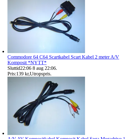
Commodore 64 C64 Scartkabel Scart Kabel 2 meter A/V
Komposit *NYTT*
Sluttid
22:06
8 aug 22:06
.
Pris:
139 kr
,
Utropspris
.
A/V AV Kompositkabel Komposit Kabel Sega Megadrive 1