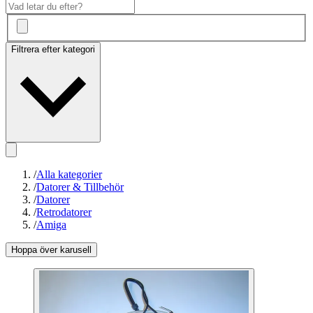
Filtrera efter kategori
/
Alla kategorier
/
Datorer & Tillbehör
/
Datorer
/
Retrodatorer
/
Amiga
Hoppa över karusell