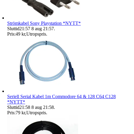
Strömkabel Sony Playstation *NYTT*
Sluttid
21:57
8 aug 21:57
.
Pris:
49 kr
,
Utropspris
.
Seriell Serial Kabel 1m Commodore 64 & 128 C64 C128
*NYTT*
Sluttid
21:58
8 aug 21:58
.
Pris:
79 kr
,
Utropspris
.