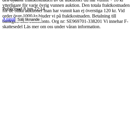
ytterligare för varje övrig vunnen auktion. Den totala fraktkostnaden
Publicerad
8 jun 22:14
för de olika auktioner man har vunnit kan ej överstiga 120 kr. Vid
order över 1000 kr bjuder vi på fraktkostnaden. Betalning till
Anmäl
Sälj liknande
bankgiro eller bankkonto. Org nr: SE969701-338201 Vi innehar F-
skattesedel Läs mer om oss under våran information.