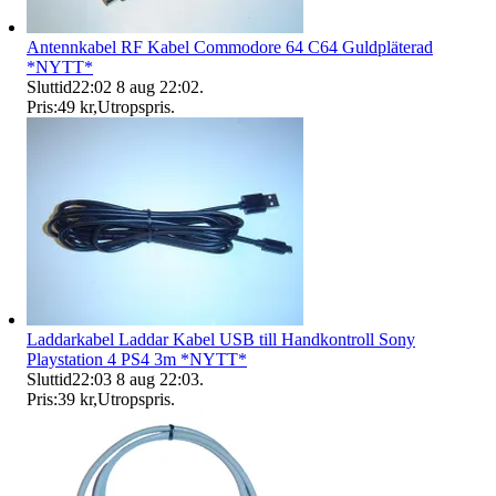
Antennkabel RF Kabel Commodore 64 C64 Guldpläterad
*NYTT*
Sluttid
22:02
8 aug 22:02
.
Pris:
49 kr
,
Utropspris
.
Laddarkabel Laddar Kabel USB till Handkontroll Sony
Playstation 4 PS4 3m *NYTT*
Sluttid
22:03
8 aug 22:03
.
Pris:
39 kr
,
Utropspris
.