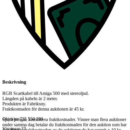
Beskrivning
RGB Scartkabel till Amiga 500 med stereoljud.
Längden på kabeln är 2 meter.
Produkten är Fabriksny.
Fraktkostnaden för denna auktionen är 45 kr.
Objektnr
735 550 199
Spara pengar, kombinera fraktkostnader. Vinner man flera auktioner
under samma dag betalar du fraktkostnaden för den auktion som har
Visningar
37
den dyraste fraktkostnaden av de auktioner du har vunnit + 10 kr