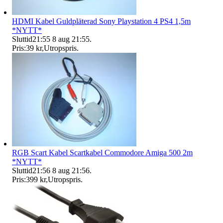
HDMI Kabel Guldpläterad Sony Playstation 4 PS4 1,5m
*NYTT*
Sluttid
21:55
8 aug 21:55
.
Pris:
39 kr
,
Utropspris
.
RGB Scart Kabel Scartkabel Commodore Amiga 500 2m
*NYTT*
Sluttid
21:56
8 aug 21:56
.
Pris:
399 kr
,
Utropspris
.