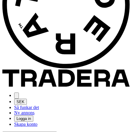
SEK
Så funkar det
Ny annons
Logga in
Skapa konto