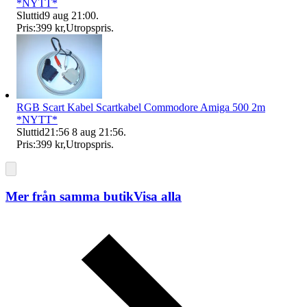
*NYTT*
Sluttid
9 aug 21:00
.
Pris:
399 kr
,
Utropspris
.
RGB Scart Kabel Scartkabel Commodore Amiga 500 2m
*NYTT*
Sluttid
21:56
8 aug 21:56
.
Pris:
399 kr
,
Utropspris
.
Mer från samma butik
Visa alla