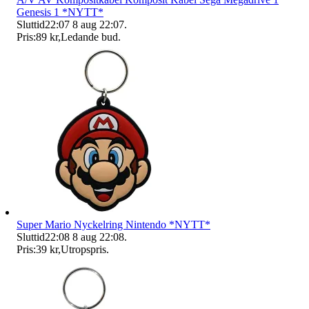
Genesis 1 *NYTT*
Sluttid
22:07
8 aug 22:07
.
Pris:
89 kr
,
Ledande bud
.
Super Mario Nyckelring Nintendo *NYTT*
Sluttid
22:08
8 aug 22:08
.
Pris:
39 kr
,
Utropspris
.