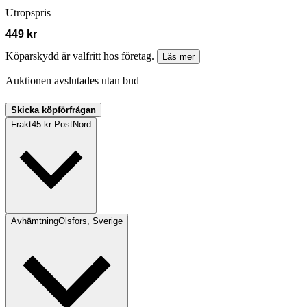
Utropspris
449 kr
Köparskydd är valfritt hos företag.
Läs mer
Auktionen avslutades utan bud
Skicka köpförfrågan
Frakt
45 kr PostNord
Avhämtning
Olsfors, Sverige