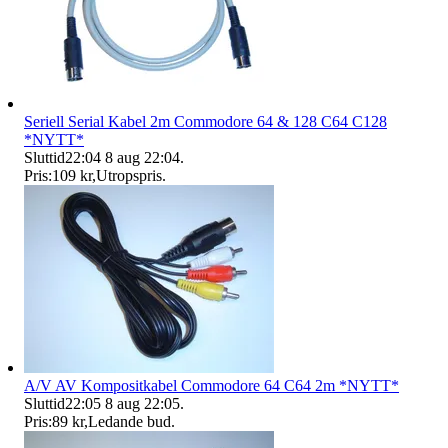
Seriell Serial Kabel 2m Commodore 64 & 128 C64 C128
*NYTT*
Sluttid
22:04
8 aug 22:04
.
Pris:
109 kr
,
Utropspris
.
A/V AV Kompositkabel Commodore 64 C64 2m *NYTT*
Sluttid
22:05
8 aug 22:05
.
Pris:
89 kr
,
Ledande bud
.