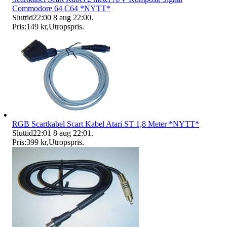
Commodore 64 C64 *NYTT*
Sluttid
22:00
8 aug 22:00
.
Pris:
149 kr
,
Utropspris
.
RGB Scartkabel Scart Kabel Atari ST 1,8 Meter *NYTT*
Sluttid
22:01
8 aug 22:01
.
Pris:
399 kr
,
Utropspris
.