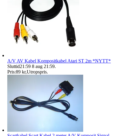
A/V AV Kabel Kompositkabel Atari ST 2m *NYTT*
Sluttid
21:59
8 aug 21:59
.
Pris:
89 kr
,
Utropspris
.
Scartkabel Scart Kabel 2 meter A/V Komposit Signal