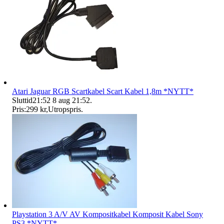
Atari Jaguar RGB Scartkabel Scart Kabel 1,8m *NYTT*
Sluttid
21:52
8 aug 21:52
.
Pris:
299 kr
,
Utropspris
.
Playstation 3 A/V AV Kompositkabel Komposit Kabel Sony
PS3 *NYTT*