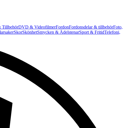
 Tillbehör
DVD & Videofilmer
Fordon
Fordonsdelar & tillbehör
Foto,
arsaker
Skor
Skönhet
Smycken & Ädelstenar
Sport & Fritid
Telefoni,