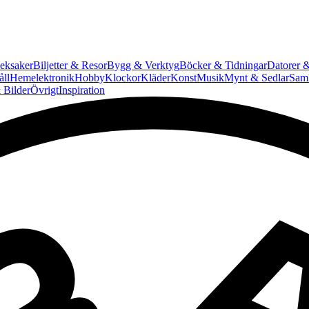
eksaker
Biljetter & Resor
Bygg & Verktyg
Böcker & Tidningar
Datorer &
ll
Hemelektronik
Hobby
Klockor
Kläder
Konst
Musik
Mynt & Sedlar
Saml
 Bilder
Övrigt
Inspiration