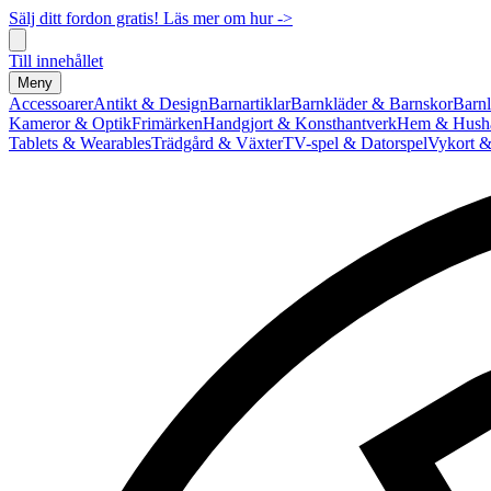
Sälj ditt fordon gratis! Läs mer om hur ->
Till innehållet
Meny
Accessoarer
Antikt & Design
Barnartiklar
Barnkläder & Barnskor
Barnl
Kameror & Optik
Frimärken
Handgjort & Konsthantverk
Hem & Hushå
Tablets & Wearables
Trädgård & Växter
TV-spel & Datorspel
Vykort &