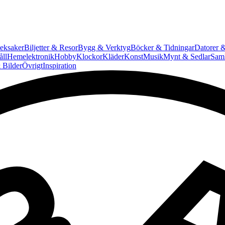
eksaker
Biljetter & Resor
Bygg & Verktyg
Böcker & Tidningar
Datorer &
ll
Hemelektronik
Hobby
Klockor
Kläder
Konst
Musik
Mynt & Sedlar
Saml
 Bilder
Övrigt
Inspiration