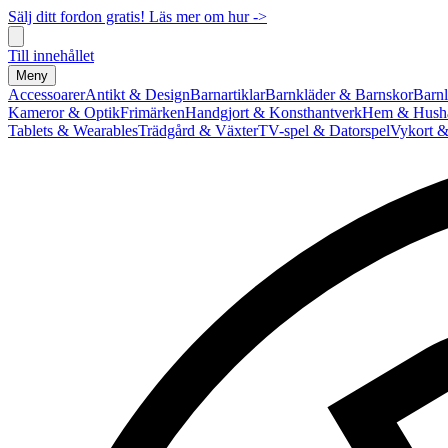
Sälj ditt fordon gratis! Läs mer om hur ->
Till innehållet
Meny
Accessoarer
Antikt & Design
Barnartiklar
Barnkläder & Barnskor
Barnl
Kameror & Optik
Frimärken
Handgjort & Konsthantverk
Hem & Hushå
Tablets & Wearables
Trädgård & Växter
TV-spel & Datorspel
Vykort &