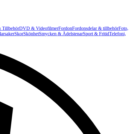
 Tillbehör
DVD & Videofilmer
Fordon
Fordonsdelar & tillbehör
Foto,
arsaker
Skor
Skönhet
Smycken & Ädelstenar
Sport & Fritid
Telefoni,