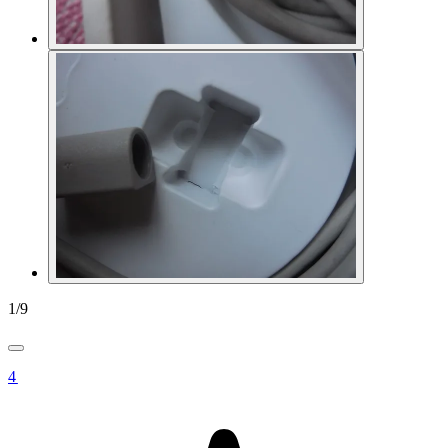
1
/
9
4