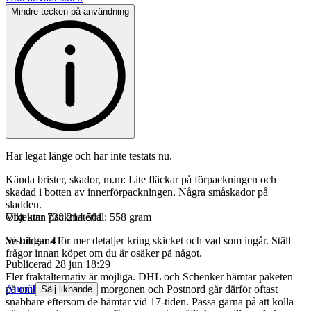
Mindre tecken på användning
Har legat länge och har inte testats nu.
Kända brister, skador, m.m: Lite fläckar på förpackningen och
skadad i botten av innerförpackningen. Några småskador på
sladden.
Vikt utan packmaterial: 558 gram
Objektnr
738 214 501
Se bilderna för mer detaljer kring skicket och vad som ingår. Ställ
Visningar
41
frågor innan köpet om du är osäker på något.
Publicerad
28 jun 18:29
Fler fraktalternativ är möjliga. DHL och Schenker hämtar paketen
Anmäl
på ombudet direkt på morgonen och Postnord går därför oftast
Sälj liknande
snabbare eftersom de hämtar vid 17-tiden. Passa gärna på att kolla