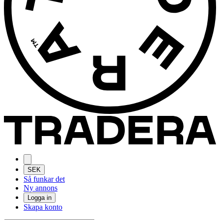
SEK
Så funkar det
Ny annons
Logga in
Skapa konto