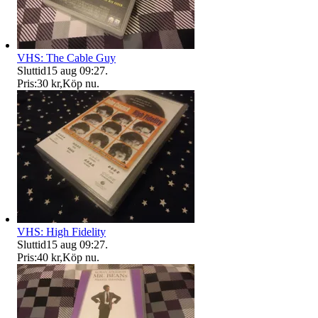
VHS: The Cable Guy
Sluttid
15 aug 09:27
.
Pris:
30 kr
,
Köp nu
.
VHS: High Fidelity
Sluttid
15 aug 09:27
.
Pris:
40 kr
,
Köp nu
.