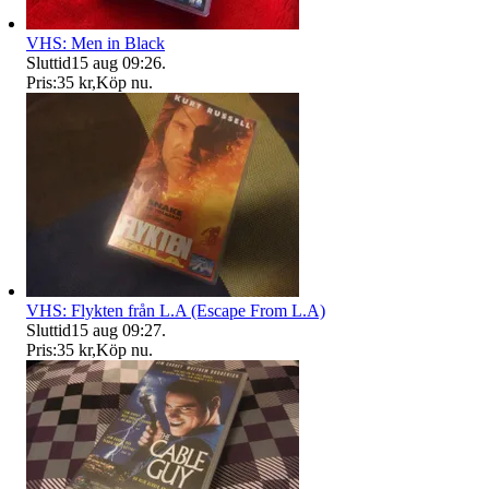
VHS: Men in Black
Sluttid
15 aug 09:26
.
Pris:
35 kr
,
Köp nu
.
VHS: Flykten från L.A (Escape From L.A)
Sluttid
15 aug 09:27
.
Pris:
35 kr
,
Köp nu
.