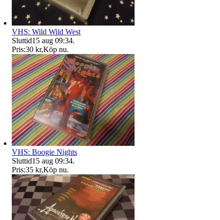
VHS: Wild Wild West
Sluttid
15 aug 09:34
.
Pris:
30 kr
,
Köp nu
.
VHS: Boogie Nights
Sluttid
15 aug 09:34
.
Pris:
35 kr
,
Köp nu
.