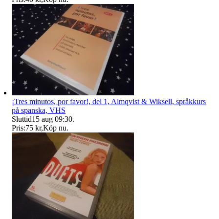
¡Tres minutos, por favor!, del 1, Almqvist & Wiksell, språkkurs
på spanska, VHS
Sluttid
15 aug 09:30
.
Pris:
75 kr
,
Köp nu
.