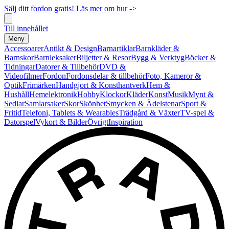
Sälj ditt fordon gratis! Läs mer om hur ->
Till innehållet
Meny
Accessoarer
Antikt & Design
Barnartiklar
Barnkläder &
Barnskor
Barnleksaker
Biljetter & Resor
Bygg & Verktyg
Böcker &
Tidningar
Datorer & Tillbehör
DVD &
Videofilmer
Fordon
Fordonsdelar & tillbehör
Foto, Kameror &
Optik
Frimärken
Handgjort & Konsthantverk
Hem &
Hushåll
Hemelektronik
Hobby
Klockor
Kläder
Konst
Musik
Mynt &
Sedlar
Samlarsaker
Skor
Skönhet
Smycken & Ädelstenar
Sport &
Fritid
Telefoni, Tablets & Wearables
Trädgård & Växter
TV-spel &
Datorspel
Vykort & Bilder
Övrigt
Inspiration