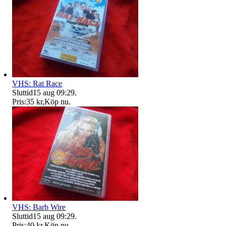
VHS: Rat Race
Sluttid
15 aug 09:29
.
Pris:
35 kr
,
Köp nu
.
VHS: Barb Wire
Sluttid
15 aug 09:29
.
Pris:
40 kr
,
Köp nu
.