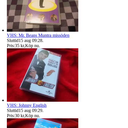
VHS: Mr. Beans Muntra missöden
Sluttid
15 aug 09:28
.
Pris:
35 kr
,
Köp nu
.
VHS: Johnny English
Sluttid
15 aug 09:29
.
Pris:
30 kr
,
Köp nu
.