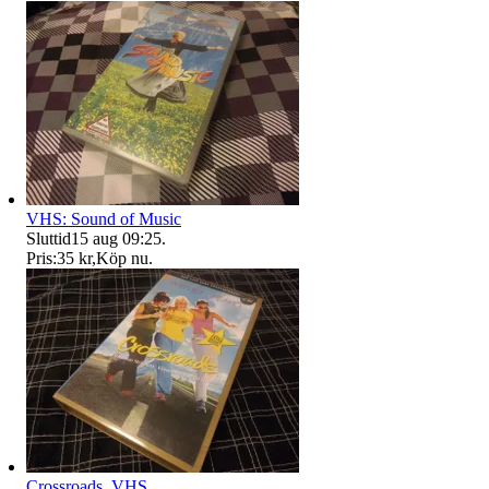
VHS: Sound of Music
Sluttid
15 aug 09:25
.
Pris:
35 kr
,
Köp nu
.
Crossroads, VHS