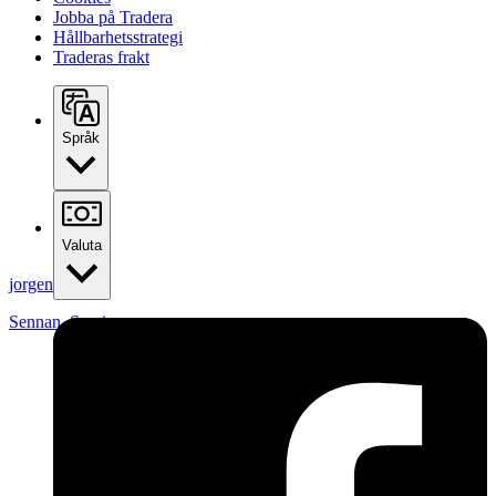
Jobba på Tradera
Hållbarhetsstrategi
Traderas frakt
Språk
Valuta
jorgen76
Sennan
,
Sverige