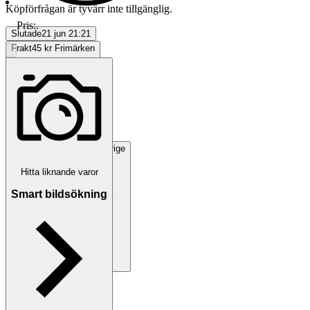
Köpförfrågan är tyvärr inte tillgänglig.
Pris:
.
Slutade
21 jun 21:21
Frakt
45 kr Frimärken
Avhämtning
Sennan, Sverige
Hitta liknande varor
Smart bildsökning
Betalning
Via Tradera