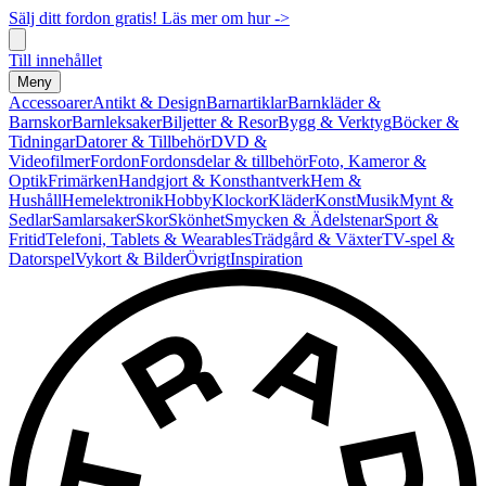
Sälj ditt fordon gratis! Läs mer om hur ->
Till innehållet
Meny
Accessoarer
Antikt & Design
Barnartiklar
Barnkläder &
Barnskor
Barnleksaker
Biljetter & Resor
Bygg & Verktyg
Böcker &
Tidningar
Datorer & Tillbehör
DVD &
Videofilmer
Fordon
Fordonsdelar & tillbehör
Foto, Kameror &
Optik
Frimärken
Handgjort & Konsthantverk
Hem &
Hushåll
Hemelektronik
Hobby
Klockor
Kläder
Konst
Musik
Mynt &
Sedlar
Samlarsaker
Skor
Skönhet
Smycken & Ädelstenar
Sport &
Fritid
Telefoni, Tablets & Wearables
Trädgård & Växter
TV-spel &
Datorspel
Vykort & Bilder
Övrigt
Inspiration