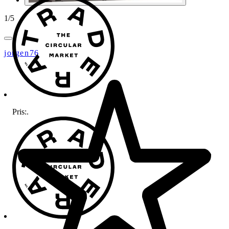
1
/
5
jorgen76
Pris:
.