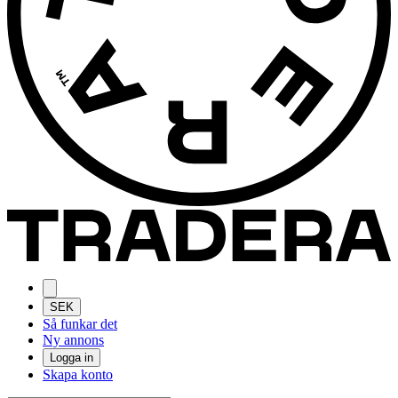
SEK
Så funkar det
Ny annons
Logga in
Skapa konto