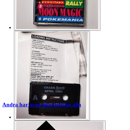
Andra har även tittat på
Visa alla