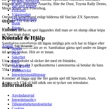
Så säljer du privat
följande spel: Bounder, Anarchy, Bite the Dust, Toyota Rally Demo,
Sälj som företag
Moon Magic och Powerhog.
ProLister
Välgörenhet
Otestat på kassettband enligt bilderna till Sinclair ZX Spectrum
Fraktkalkylatorn
Objektnr
731 936 493
48/128.
Butik
Priser
Visningar
100
Kanonbra att ha ett spel liggandes ifall man av en slump råkar köpa
en Spectrum dator.
Kontakt & Hjälp
Publicerad
16 maj 21:47
Samfraktar naturligtvis till lägsta möjliga pris och har ni frågor eller
Anmäl
Sälj liknande
önskar fler bilder så hör av er. Samfraktar gärna spel under en längre
Regler
tid om så önskas. Hör av er innan.
Press
Säkerhet
Utan plastfodralet så räcker det med ett frimärke,
FAQ
Vill man köpa alla 3 spelkasstterna i annonserna så betalar du bara
Vad är nytt?
55kr i porto.
Kundservice
Integritetsinställningar
Kommer att lägga upp lite fler gamla spel till Spectrum, Atari,
Amiga och C64 så håll utkik om ni tycker om retrodator.
Information
Användaravtal
Integritetspolicy
Tillgänglighetsredogörelse
Cookies