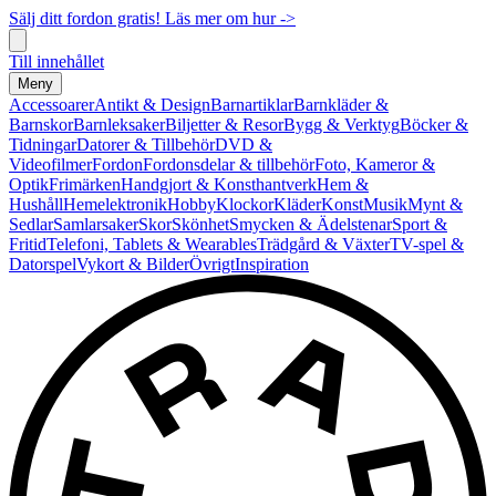
Sälj ditt fordon gratis! Läs mer om hur ->
Till innehållet
Meny
Accessoarer
Antikt & Design
Barnartiklar
Barnkläder &
Barnskor
Barnleksaker
Biljetter & Resor
Bygg & Verktyg
Böcker &
Tidningar
Datorer & Tillbehör
DVD &
Videofilmer
Fordon
Fordonsdelar & tillbehör
Foto, Kameror &
Optik
Frimärken
Handgjort & Konsthantverk
Hem &
Hushåll
Hemelektronik
Hobby
Klockor
Kläder
Konst
Musik
Mynt &
Sedlar
Samlarsaker
Skor
Skönhet
Smycken & Ädelstenar
Sport &
Fritid
Telefoni, Tablets & Wearables
Trädgård & Växter
TV-spel &
Datorspel
Vykort & Bilder
Övrigt
Inspiration