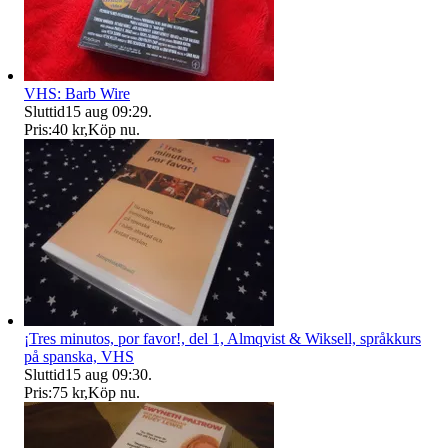
VHS: Barb Wire
Sluttid
15 aug 09:29
.
Pris:
40 kr
,
Köp nu
.
¡Tres minutos, por favor!, del 1, Almqvist & Wiksell, språkkurs
på spanska, VHS
Sluttid
15 aug 09:30
.
Pris:
75 kr
,
Köp nu
.