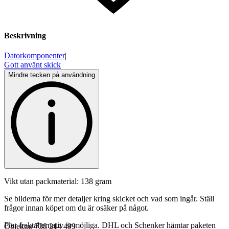
Beskrivning
Datorkomponenter
|
Gott använt skick
Mindre tecken på användning
Vikt utan packmaterial: 138 gram
Se bilderna för mer detaljer kring skicket och vad som ingår. Ställ
frågor innan köpet om du är osäker på något.
Fler fraktalternativ är möjliga. DHL och Schenker hämtar paketen
Objektnr
738 214 499