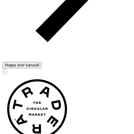
Hoppa över karusell