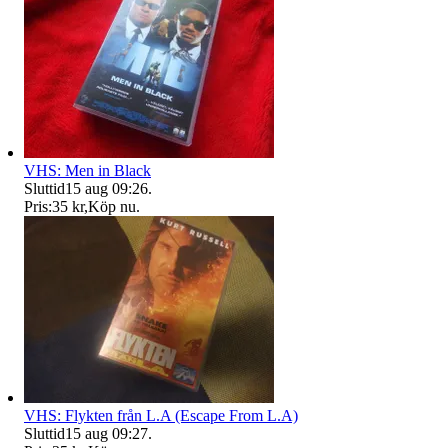
VHS: Men in Black
Sluttid
15 aug 09:26
.
Pris:
35 kr
,
Köp nu
.
VHS: Flykten från L.A (Escape From L.A)
Sluttid
15 aug 09:27
.