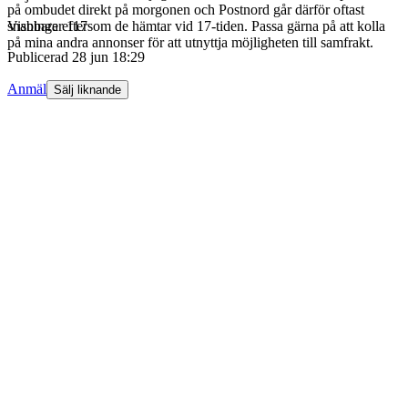
på ombudet direkt på morgonen och Postnord går därför oftast
snabbare eftersom de hämtar vid 17-tiden. Passa gärna på att kolla
Visningar
117
på mina andra annonser för att utnyttja möjligheten till samfrakt.
Publicerad
28 jun 18:29
Anmäl
Sälj liknande