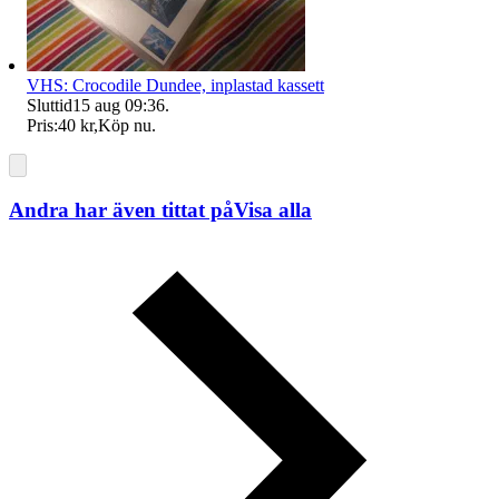
VHS: Crocodile Dundee, inplastad kassett
Sluttid
15 aug 09:36
.
Pris:
40 kr
,
Köp nu
.
Andra har även tittat på
Visa alla