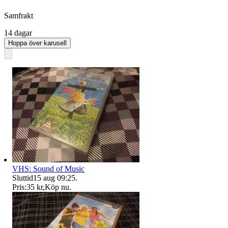
Samfrakt
14 dagar
Hoppa över karusell
VHS: Sound of Music
Sluttid
15 aug 09:25
.
Pris:
35 kr
,
Köp nu
.