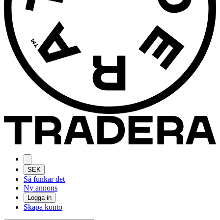
SEK
Så funkar det
Ny annons
Logga in
Skapa konto