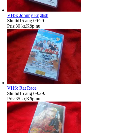
VHS: Johnny English
Sluttid
15 aug 09:29
.
Pris:
30 kr
,
Köp nu
.
VHS: Rat Race
Sluttid
15 aug 09:29
.
Pris:
35 kr
,
Köp nu
.