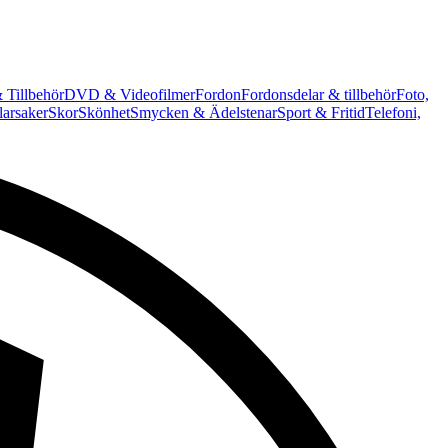
 Tillbehör
DVD & Videofilmer
Fordon
Fordonsdelar & tillbehör
Foto,
arsaker
Skor
Skönhet
Smycken & Ädelstenar
Sport & Fritid
Telefoni,