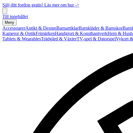
Sälj ditt fordon gratis! Läs mer om hur ->
Till innehållet
Meny
Accessoarer
Antikt & Design
Barnartiklar
Barnkläder & Barnskor
Barnl
Kameror & Optik
Frimärken
Handgjort & Konsthantverk
Hem & Hushå
Tablets & Wearables
Trädgård & Växter
TV-spel & Datorspel
Vykort &