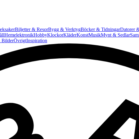
eksaker
Biljetter & Resor
Bygg & Verktyg
Böcker & Tidningar
Datorer &
ll
Hemelektronik
Hobby
Klockor
Kläder
Konst
Musik
Mynt & Sedlar
Saml
 Bilder
Övrigt
Inspiration