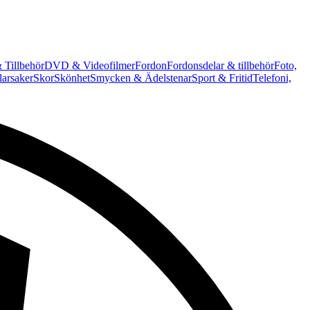
 Tillbehör
DVD & Videofilmer
Fordon
Fordonsdelar & tillbehör
Foto,
arsaker
Skor
Skönhet
Smycken & Ädelstenar
Sport & Fritid
Telefoni,