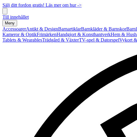
Sälj ditt fordon gratis! Läs mer om hur ->
Till innehållet
Meny
Accessoarer
Antikt & Design
Barnartiklar
Barnkläder & Barnskor
Barnl
Kameror & Optik
Frimärken
Handgjort & Konsthantverk
Hem & Hushå
Tablets & Wearables
Trädgård & Växter
TV-spel & Datorspel
Vykort &