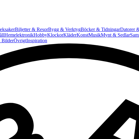
eksaker
Biljetter & Resor
Bygg & Verktyg
Böcker & Tidningar
Datorer &
ll
Hemelektronik
Hobby
Klockor
Kläder
Konst
Musik
Mynt & Sedlar
Saml
 Bilder
Övrigt
Inspiration