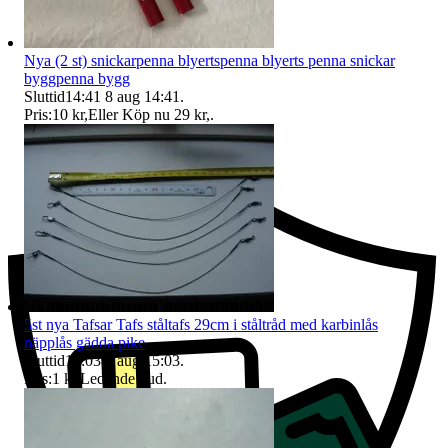
Nya (2 st) snickarpenna blyertspenna blyerts penna snickar
byggpenna bygg
Sluttid
14:41
8 aug 14:41
.
Pris:
10 kr
,
Eller Köp nu
29 kr
,
.
Ersättning om du inte får din vara
5st nya Tafsar Tafs ståltafs 29cm i ståltråd med karbinlås
näpplås gädda pike
Sluttid
15:03
8 aug 15:03
.
Pris:
1 kr
,
Ledande bud
.