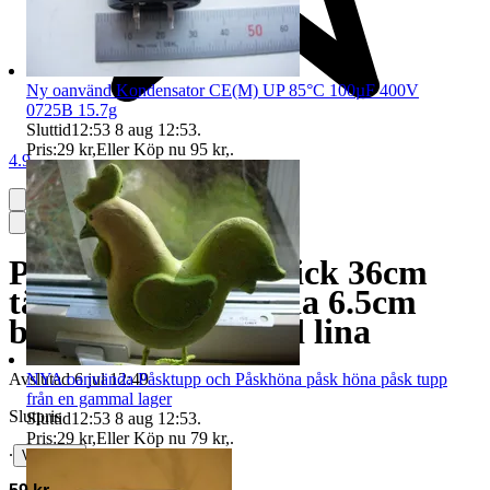
Ny oanvänd Kondensator CE(M) UP 85°C 100µF 400V
0725B 15.7g
Sluttid
12:53
8 aug 12:53
.
Pris:
29 kr
,
Eller Köp nu
95 kr
,
.
4.9
Pimpelspö fin nyskick 36cm
tävlingsspö 58.3g dia 6.5cm
balans vertikal med lina
NYA oanvända Påsktupp och Påskhöna påsk höna påsk tupp
Avslutad
6 jul 12:49
från en gammal lager
Slutpris
Sluttid
12:53
8 aug 12:53
.
Pris:
29 kr
,
Eller Köp nu
79 kr
,
.
∙
Visa bud