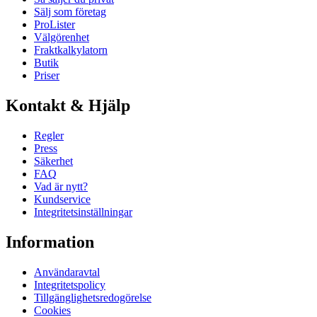
Sälj som företag
ProLister
Välgörenhet
Fraktkalkylatorn
Butik
Priser
Kontakt & Hjälp
Regler
Press
Säkerhet
FAQ
Vad är nytt?
Kundservice
Integritetsinställningar
Information
Användaravtal
Integritetspolicy
Tillgänglighetsredogörelse
Cookies