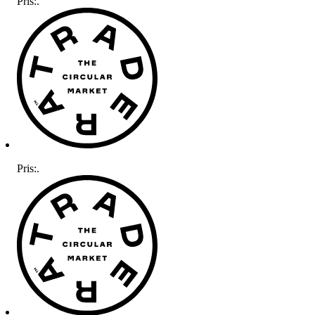
Pris:
.
Pris:
.