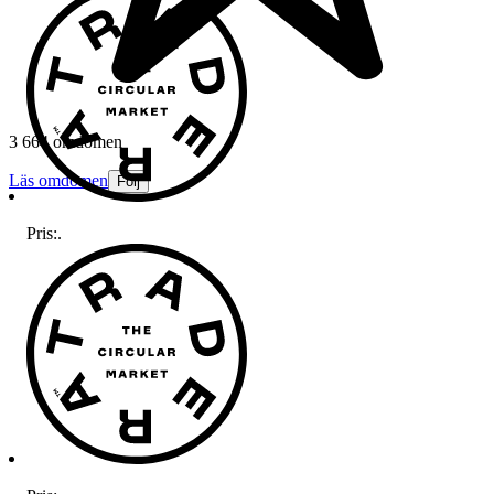
3 664 omdömen
Läs omdömen
Följ
Pris:
.