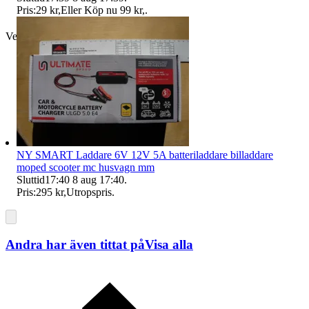
Pris:
29 kr
,
Eller Köp nu
99 kr
,
.
Verifierad
NY SMART Laddare 6V 12V 5A batteriladdare billaddare
moped scooter mc husvagn mm
Sluttid
17:40
8 aug 17:40
.
Pris:
295 kr
,
Utropspris
.
Andra har även tittat på
Visa alla