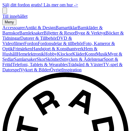
Sälj ditt fordon gratis! Läs mer om hur ->
Till innehållet
Meny
Accessoarer
Antikt & Design
Barnartiklar
Barnkläder &
Barnskor
Barnleksaker
Biljetter & Resor
Bygg & Verktyg
Böcker &
Tidningar
Datorer & Tillbehör
DVD &
Videofilmer
Fordon
Fordonsdelar & tillbehör
Foto, Kameror &
Optik
Frimärken
Handgjort & Konsthantverk
Hem &
Hushåll
Hemelektronik
Hobby
Klockor
Kläder
Konst
Musik
Mynt &
Sedlar
Samlarsaker
Skor
Skönhet
Smycken & Ädelstenar
Sport &
Fritid
Telefoni, Tablets & Wearables
Trädgård & Växter
TV-spel &
Datorspel
Vykort & Bilder
Övrigt
Inspiration