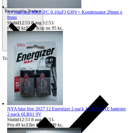
Betalning
Via Tradera
Ny oanvänd MKP-FC 0.10µFJ 630V= Kondensator 20mm x
8mm
Sluttid
12:53
8 aug 12:53
.
Pris:
29 kr
,
Eller Köp nu
95 kr
,
.
Traderas köparskydd
NYA bäst före 2027 12 Energizer 2-pack ALKALINE batterier
2-pack 6LR61 9V
Sluttid
12:53
8 aug 12:53
.
Pris:
49 kr
,
Eller Köp nu
99 kr
,
.