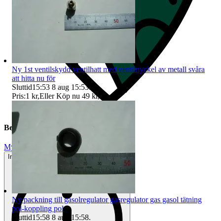
Ny 1st ventilskydd ventilhatt med ventilnyckel av metall svåra
att hitta nu för
Sluttid
15:53
8 aug 15:53
.
Pris:
1 kr
,
Eller Köp nu
49 kr
,
.
Beskrivning
Mycket gott skick
Inga eller minimala tecken på användning
Ny packning till gasolregulator gasregulator gas gasol tätning
pol-koppling pol
Sluttid
15:58
8 aug 15:58
.