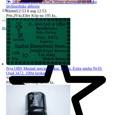
Ny 1st vertikal pirk ca 8.75g 50mm silverguld till isfiske
tävlingsfiske abborre
1
/
8
Sluttid
12:53
8 aug 12:53
.
Pris:
29 kr
,
Eller Köp nu
195 kr
,
.
markku a
Nya OBS Mustad special krokar. Brons. Extra starka Nr10.
Qual 3472. 100st krokar
Sluttid
12:53
8 aug 12:53
.
Pris:
29 kr
,
Eller Köp nu
99 kr
,
.