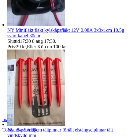
NY Minifläkt fläkt kylskåpsfläkt 12V 0.08A 3x3x1cm 10.5g
svart kabel 30cm
Sluttid
17:30
8 aug 17:30
.
Pris:
29 kr
,
Eller Köp nu
100 kr
,
.
markku a
Nya 5-pack 20cm tältpinnar förtält elstängselpinnar tält
Torslanda
,
Sverige
vindskydd mm