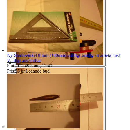
Ny Snabbvinkel 8 tum (180mm) väldigt smidig att arbeta med
Väldigt användbar
Sluttid
12:49
8 aug 12:49
.
Pris:
55 kr
,
Ledande bud
.