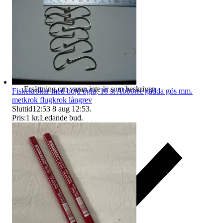
Ersättning om varan inte är som beskriven
Fiskekrokar med böjd ögla, 10 st Abborre gädda gös mm.
metkrok flugkrok långrev
Sluttid
12:53
8 aug 12:53
.
Pris:
1 kr
,
Ledande bud
.