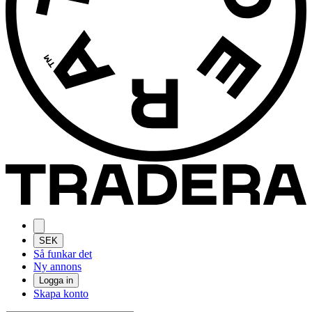
SEK
Så funkar det
Ny annons
Logga in
Skapa konto