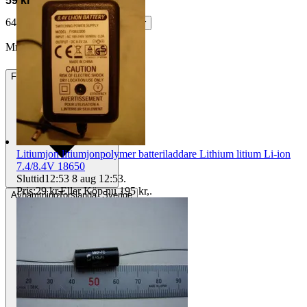
59 kr
64 kr med köparskydd.
Läs mer
MrVega vann auktionen
Frakt
44 kr Annat fraktsätt
Litiumjon litiumjonpolymer batteriladdare Lithium litium Li-ion
7.4/8.4V 18650
Sluttid
12:53
8 aug 12:53
.
Pris:
29 kr
,
Eller Köp nu
195 kr
,
.
Avhämtning
Torslanda, Sverige