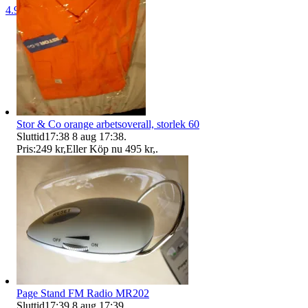
4.9
Stor & Co orange arbetsoverall, storlek 60
Sluttid
17:38
8 aug 17:38
.
Pris:
249 kr
,
Eller Köp nu
495 kr
,
.
Page Stand FM Radio MR202
Sluttid
17:39
8 aug 17:39
.