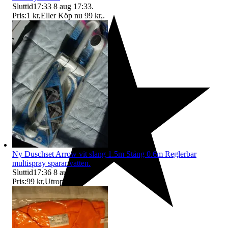
Sluttid
17:33
8 aug 17:33
.
Pris:
1 kr
,
Eller Köp nu
99 kr
,
.
Ny Duschset Arrow vit slang 1.5m Stång 0.6m Reglerbar
multispray sparar vatten.
Sluttid
17:36
8 aug 17:36
.
Pris:
99 kr
,
Utropspris
.