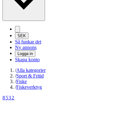
SEK
Så funkar det
Ny annons
Logga in
Skapa konto
/
Alla kategorier
/
Sport & Fritid
/
Fiske
/
Fiskeverktyg
8532