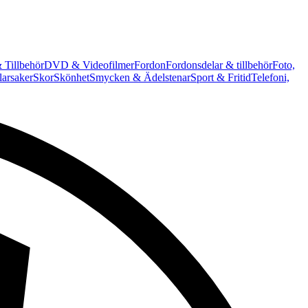
 Tillbehör
DVD & Videofilmer
Fordon
Fordonsdelar & tillbehör
Foto,
arsaker
Skor
Skönhet
Smycken & Ädelstenar
Sport & Fritid
Telefoni,