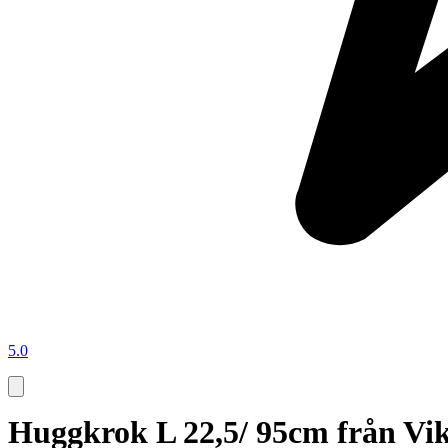
5.0
Huggkrok L 22,5/ 95cm från Viki