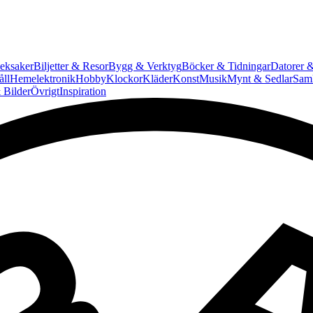
eksaker
Biljetter & Resor
Bygg & Verktyg
Böcker & Tidningar
Datorer &
ll
Hemelektronik
Hobby
Klockor
Kläder
Konst
Musik
Mynt & Sedlar
Saml
 Bilder
Övrigt
Inspiration