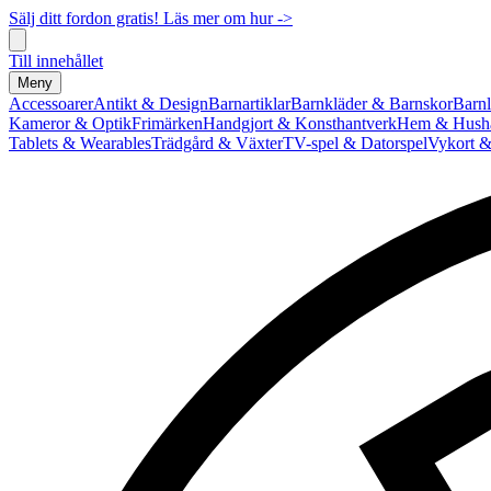
Sälj ditt fordon gratis! Läs mer om hur ->
Till innehållet
Meny
Accessoarer
Antikt & Design
Barnartiklar
Barnkläder & Barnskor
Barnl
Kameror & Optik
Frimärken
Handgjort & Konsthantverk
Hem & Hushå
Tablets & Wearables
Trädgård & Växter
TV-spel & Datorspel
Vykort &