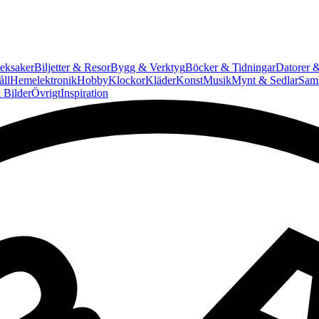
eksaker
Biljetter & Resor
Bygg & Verktyg
Böcker & Tidningar
Datorer &
ll
Hemelektronik
Hobby
Klockor
Kläder
Konst
Musik
Mynt & Sedlar
Saml
 Bilder
Övrigt
Inspiration