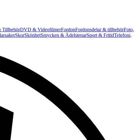
 Tillbehör
DVD & Videofilmer
Fordon
Fordonsdelar & tillbehör
Foto,
arsaker
Skor
Skönhet
Smycken & Ädelstenar
Sport & Fritid
Telefoni,