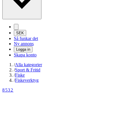
SEK
Så funkar det
Ny annons
Logga in
Skapa konto
/
Alla kategorier
/
Sport & Fritid
/
Fiske
/
Fiskeverktyg
8532