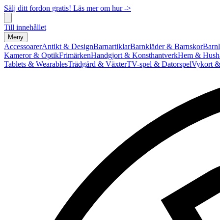
Sälj ditt fordon gratis! Läs mer om hur ->
Till innehållet
Meny
Accessoarer
Antikt & Design
Barnartiklar
Barnkläder & Barnskor
Barnl
Kameror & Optik
Frimärken
Handgjort & Konsthantverk
Hem & Hushå
Tablets & Wearables
Trädgård & Växter
TV-spel & Datorspel
Vykort &