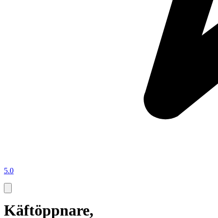
5.0
Käftöppnare,