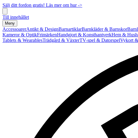
Sälj ditt fordon gratis! Läs mer om hur ->
Till innehållet
Meny
Accessoarer
Antikt & Design
Barnartiklar
Barnkläder & Barnskor
Barnl
Kameror & Optik
Frimärken
Handgjort & Konsthantverk
Hem & Hushå
Tablets & Wearables
Trädgård & Växter
TV-spel & Datorspel
Vykort &