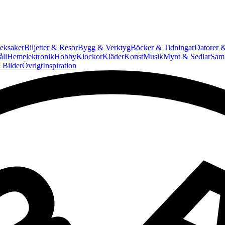
eksaker
Biljetter & Resor
Bygg & Verktyg
Böcker & Tidningar
Datorer &
ll
Hemelektronik
Hobby
Klockor
Kläder
Konst
Musik
Mynt & Sedlar
Saml
 Bilder
Övrigt
Inspiration