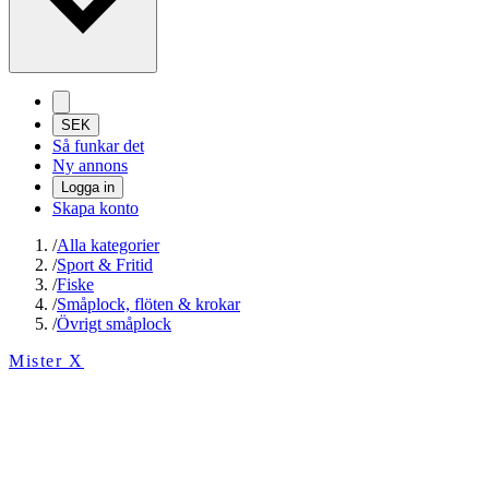
SEK
Så funkar det
Ny annons
Logga in
Skapa konto
/
Alla kategorier
/
Sport & Fritid
/
Fiske
/
Småplock, flöten & krokar
/
Övrigt småplock
Mister X