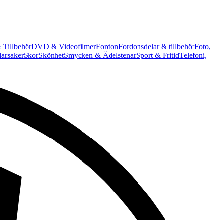
 Tillbehör
DVD & Videofilmer
Fordon
Fordonsdelar & tillbehör
Foto,
arsaker
Skor
Skönhet
Smycken & Ädelstenar
Sport & Fritid
Telefoni,