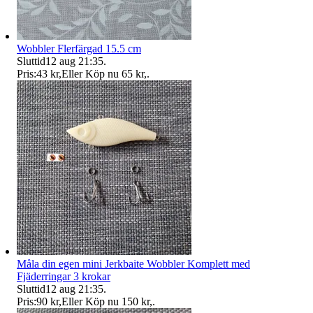
Wobbler Flerfärgad 15.5 cm
Sluttid
12 aug 21:35
.
Pris:
43 kr
,
Eller Köp nu
65 kr
,
.
Måla din egen mini Jerkbaite Wobbler Komplett med
Fjäderringar 3 krokar
Sluttid
12 aug 21:35
.
Pris:
90 kr
,
Eller Köp nu
150 kr
,
.