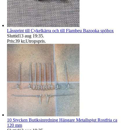
Låssprint till Cykelkärra och till Flambeu Bazooka spöbox
Sluttid
13 aug 19:35
.
Pris:
39 kr
,
Utropspris
.
10 Stycken Butiksinredning Hängare Metallspjut Rostfria ca
120 mm