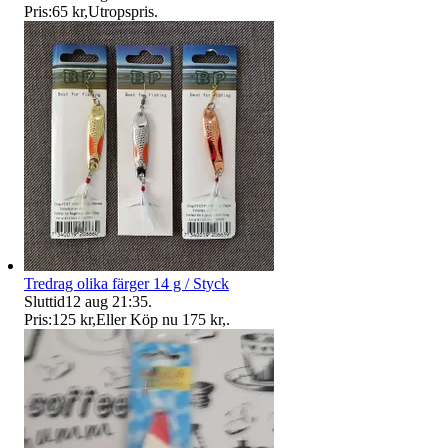
Pris:
65 kr
,
Utropspris
.
Tredrag olika färger 14 g / Styck
Sluttid
12 aug 21:35
.
Pris:
125 kr
,
Eller Köp nu
175 kr
,
.