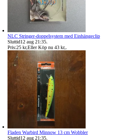
NLC Stringer-doppelsystem med Einhängeclip
Sluttid
12 aug 21:35
.
Pris:
25 kr
,
Eller Köp nu
43 kr
,
.
Fladen Warbird Minnow 13 cm Wobbler
Sluttid
12 aug 21:35
.