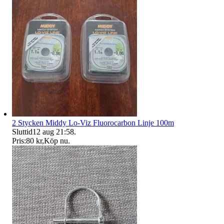
2 Stycken Middy Lo-Viz Fluorocarbon Linje 100m
Sluttid
12 aug 21:58
.
Pris:
80 kr
,
Köp nu
.