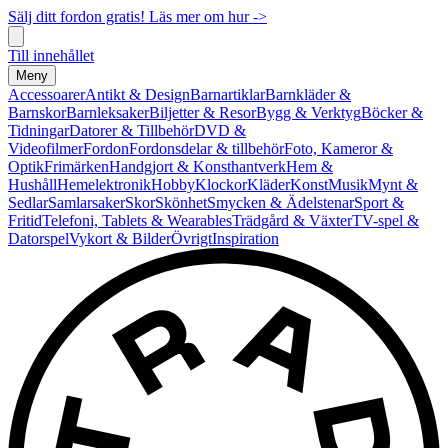
Sälj ditt fordon gratis! Läs mer om hur ->
Till innehållet
Meny
Accessoarer
Antikt & Design
Barnartiklar
Barnkläder &
Barnskor
Barnleksaker
Biljetter & Resor
Bygg & Verktyg
Böcker &
Tidningar
Datorer & Tillbehör
DVD &
Videofilmer
Fordon
Fordonsdelar & tillbehör
Foto, Kameror &
Optik
Frimärken
Handgjort & Konsthantverk
Hem &
Hushåll
Hemelektronik
Hobby
Klockor
Kläder
Konst
Musik
Mynt &
Sedlar
Samlarsaker
Skor
Skönhet
Smycken & Ädelstenar
Sport &
Fritid
Telefoni, Tablets & Wearables
Trädgård & Växter
TV-spel &
Datorspel
Vykort & Bilder
Övrigt
Inspiration