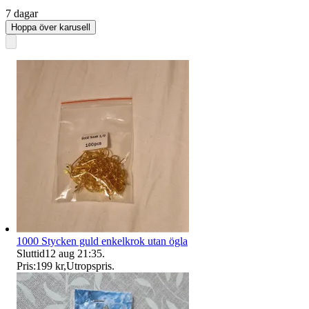
7 dagar
Hoppa över karusell
1000 Stycken guld enkelkrok utan ögla
Sluttid
12 aug 21:35
.
Pris:
199 kr
,
Utropspris
.