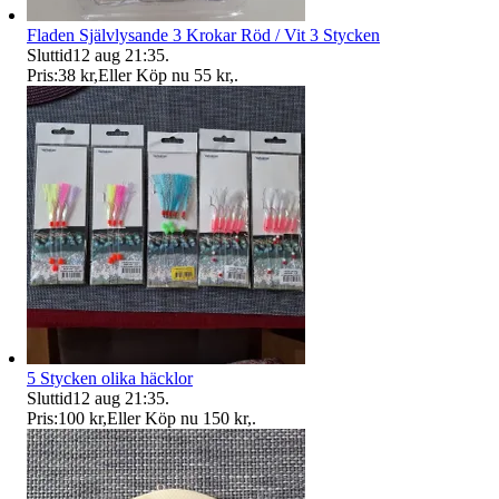
Fladen Självlysande 3 Krokar Röd / Vit 3 Stycken
Sluttid
12 aug 21:35
.
Pris:
38 kr
,
Eller Köp nu
55 kr
,
.
5 Stycken olika häcklor
Sluttid
12 aug 21:35
.
Pris:
100 kr
,
Eller Köp nu
150 kr
,
.