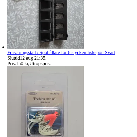
Förvaringsställ / Spöhållare för 6 stycken fiskspön Svart
Sluttid
12 aug 21:35
.
Pris:
150 kr
,
Utropspris
.