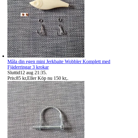
Måla din egen mini Jerkbaite Wobbler Komplett med
Fjäderringar 3 krokar
Sluttid
12 aug 21:35
.
Pris:
85 kr
,
Eller Köp nu
150 kr
,
.