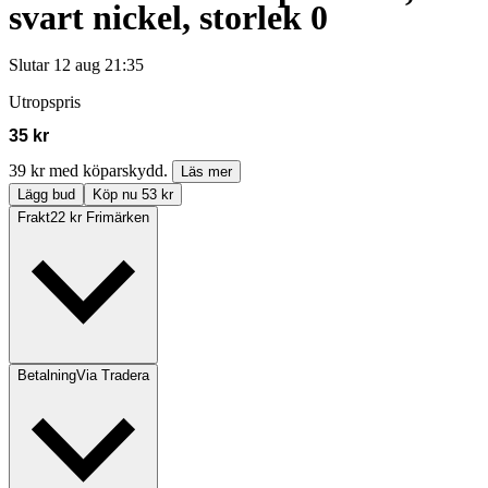
svart nickel, storlek 0
Slutar
12 aug 21:35
Utropspris
35 kr
39 kr med köparskydd.
Läs mer
Lägg bud
Köp nu 53 kr
Frakt
22 kr Frimärken
Betalning
Via Tradera