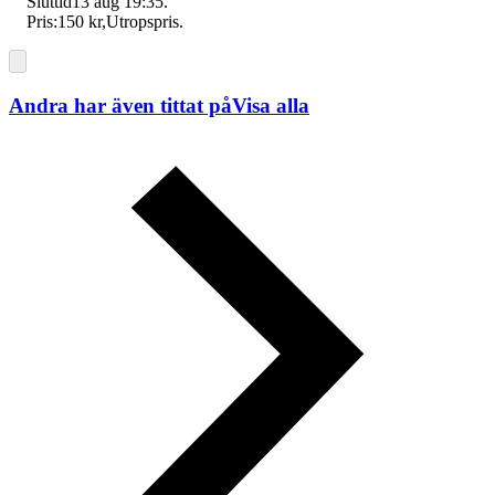
Sluttid
13 aug 19:35
.
Pris:
150 kr
,
Utropspris
.
Andra har även tittat på
Visa alla