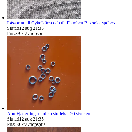
Låssprint till Cykelkärra och till Flambeu Bazooka spöbox
Sluttid
12 aug 21:35
.
Pris:
39 kr
,
Utropspris
.
Abu Fjäderringar i olika storlekar 20 stycken
Sluttid
12 aug 21:35
.
Pris:
50 kr
,
Utropspris
.