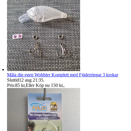
Måla din egen Wobbler Komplett med Fjäderringar 3 krokar
Sluttid
12 aug 21:35
.
Pris:
85 kr
,
Eller Köp nu
150 kr
,
.