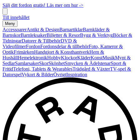
Sälj ditt fordon gratis! Läs mer om hur ->
Till innehållet
Meny
Accessoarer
Antikt & Design
Barnartiklar
Barnkläder &
Barnskor
Barnleksaker
Biljetter & Resor
Bygg & Verktyg
Böcker &
Tidningar
Datorer & Tillbehör
DVD &
Videofilmer
Fordon
Fordonsdelar & tillbehör
Foto, Kameror &
Optik
Frimärken
Handgjort & Konsthantverk
Hem &
Hushåll
Hemelektronik
Hobby
Klockor
Kläder
Konst
Musik
Mynt &
Sedlar
Samlarsaker
Skor
Skönhet
Smycken & Ädelstenar
Sport &
Fritid
Telefoni, Tablets & Wearables
Trädgård & Växter
TV-spel &
Datorspel
Vykort & Bilder
Övrigt
Inspiration