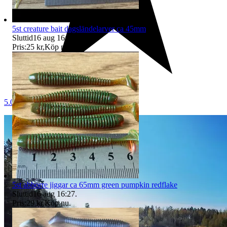
5st creature bait dagsländelarver ca 45mm
Sluttid
16 aug 16:27
.
Pris:
25 kr
,
Köp nu
.
5.0
5st abborre jiggar ca 65mm green pumpkin redflake
Sluttid
16 aug 16:27
.
Pris:
29 kr
,
Köp nu
.