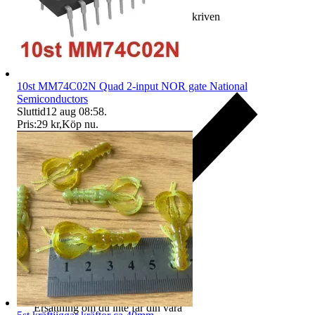
Ersättning om varan inte är som beskriven
10st MM74C02N Quad 2-input NOR gate National
Semiconductors
Sluttid
12 aug 08:58
.
Pris:
29 kr
,
Köp nu
.
Ersättning om du inte får din vara