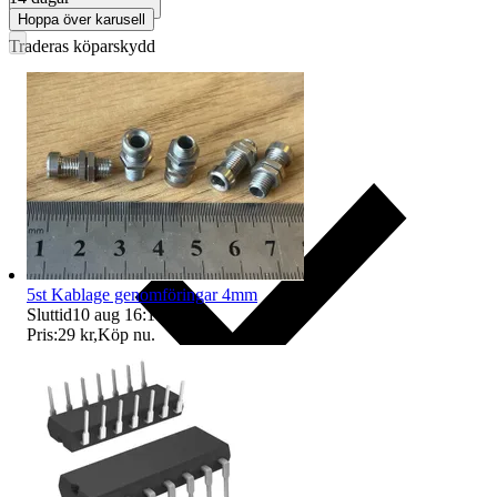
Hoppa över karusell
Traderas köparskydd
5st Kablage genomföringar 4mm
Sluttid
10 aug 16:15
.
Pris:
29 kr
,
Köp nu
.