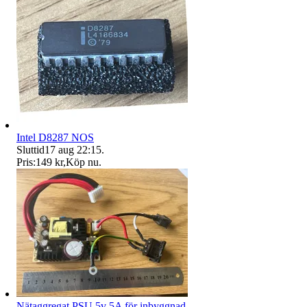
Intel D8287 NOS
Sluttid
17 aug 22:15
.
Pris:
149 kr
,
Köp nu
.
Nätaggregat PSU 5v 5A för inbyggnad