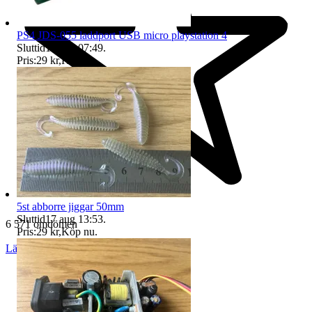
PS4 JDS-055 laddport USB micro playstation 4
Sluttid
17 aug 07:49
.
Pris:
29 kr
,
Köp nu
.
5st abborre jiggar 50mm
Sluttid
17 aug 13:53
.
6 571 omdömen
Pris:
29 kr
,
Köp nu
.
Läs omdömen
Följ