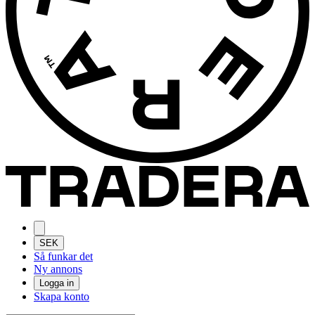
SEK
Så funkar det
Ny annons
Logga in
Skapa konto