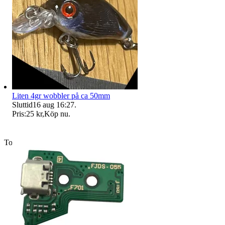
Liten 4gr wobbler på ca 50mm
Sluttid
16 aug 16:27
.
Pris:
25 kr
,
Köp nu
.
Toppsäljare