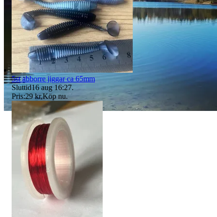
5st abborre jiggar ca 65mm
Sluttid
16 aug 16:27
.
Pris:
29 kr
,
Köp nu
.