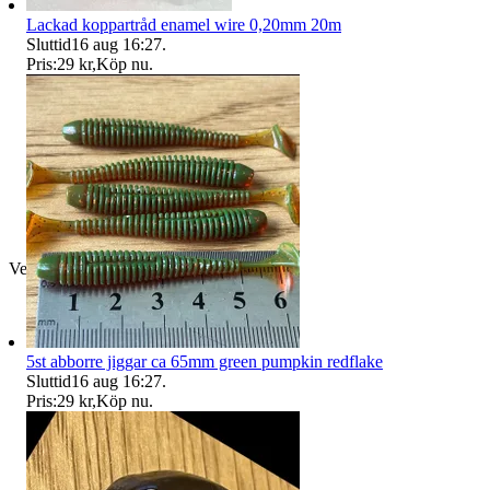
Lackad koppartråd enamel wire 0,20mm 20m
Sluttid
16 aug 16:27
.
Pris:
29 kr
,
Köp nu
.
Verifierad
5st abborre jiggar ca 65mm green pumpkin redflake
Sluttid
16 aug 16:27
.
Pris:
29 kr
,
Köp nu
.