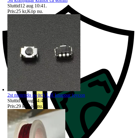
5st kräftjiggar kräftor ca 40mm
Sluttid
12 aug 10:41
.
Pris:
25 kr
,
Köp nu
.
2st nintendo switch L R knappar joycon
Sluttid
14 aug 14:46
.
Pris:
29 kr
,
Köp nu
.