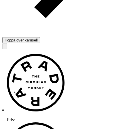
Hoppa över karusell
Pris:
.