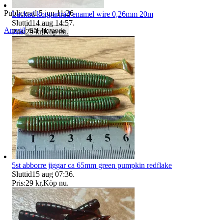
Publicerad
5 jun 11:26
Lackad koppartråd enamel wire 0,26mm 20m
Sluttid
14 aug 14:57
.
Anmäl
Sälj liknande
Pris:
29 kr
,
Köp nu
.
5st abborre jiggar ca 65mm green pumpkin redflake
Sluttid
15 aug 07:36
.
Pris:
29 kr
,
Köp nu
.