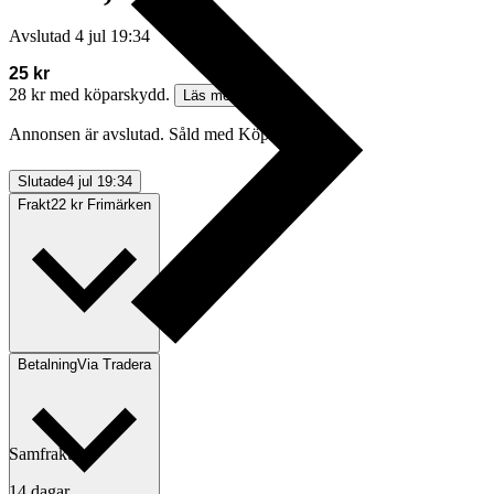
Avslutad
4 jul 19:34
25 kr
28 kr med köparskydd.
Läs mer
Annonsen är avslutad. Såld med Köp nu.
Slutade
4 jul 19:34
Frakt
22 kr Frimärken
Betalning
Via Tradera
Samfrakt
14 dagar