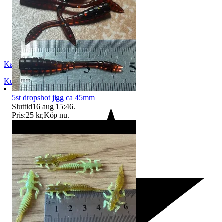
Kamel
Kumla
,
Sverige
5st dropshot jigg ca 45mm
Sluttid
16 aug 15:46
.
Pris:
25 kr
,
Köp nu
.