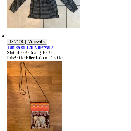
|
134/128
Villervalla
Tunika stl 128 Villervalla
Sluttid
10:32
6 aug 10:32
.
Pris:
99 kr
,
Eller Köp nu
139 kr
,
.