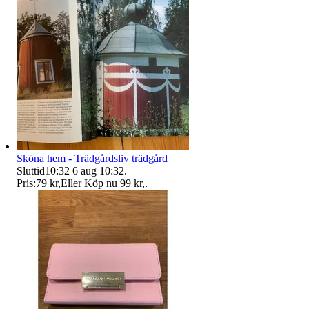
Sköna hem - Trädgårdsliv trädgård
Sluttid
10:32
6 aug 10:32
.
Pris:
79 kr
,
Eller Köp nu
99 kr
,
.