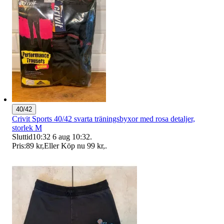
40/42
Crivit Sports 40/42 svarta träningsbyxor med rosa detaljer,
storlek M
Sluttid
10:32
6 aug 10:32
.
Pris:
89 kr
,
Eller Köp nu
99 kr
,
.