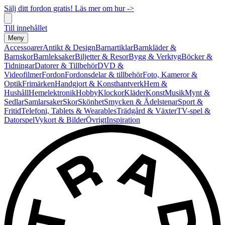
Sälj ditt fordon gratis! Läs mer om hur ->
Till innehållet
Meny
Accessoarer
Antikt & Design
Barnartiklar
Barnkläder &
Barnskor
Barnleksaker
Biljetter & Resor
Bygg & Verktyg
Böcker &
Tidningar
Datorer & Tillbehör
DVD &
Videofilmer
Fordon
Fordonsdelar & tillbehör
Foto, Kameror &
Optik
Frimärken
Handgjort & Konsthantverk
Hem &
Hushåll
Hemelektronik
Hobby
Klockor
Kläder
Konst
Musik
Mynt &
Sedlar
Samlarsaker
Skor
Skönhet
Smycken & Ädelstenar
Sport &
Fritid
Telefoni, Tablets & Wearables
Trädgård & Växter
TV-spel &
Datorspel
Vykort & Bilder
Övrigt
Inspiration