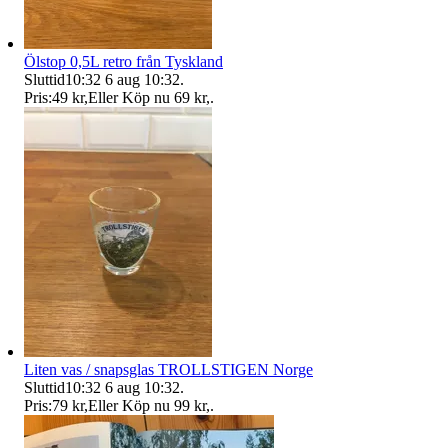
Ölstop 0,5L retro från Tyskland
Sluttid
10:32
6 aug 10:32
.
Pris:
49 kr
,
Eller Köp nu
69 kr
,
.
Liten vas / snapsglas TROLLSTIGEN Norge
Sluttid
10:32
6 aug 10:32
.
Pris:
79 kr
,
Eller Köp nu
99 kr
,
.