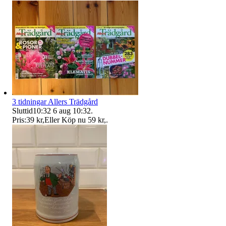
3 tidningar Allers Trädgård
Sluttid
10:32
6 aug 10:32
.
Pris:
39 kr
,
Eller Köp nu
59 kr
,
.