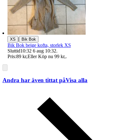
|
XS
Bik Bok
Bik Bok beige kofta, storlek XS
Sluttid
10:32
6 aug 10:32
.
Pris:
89 kr
,
Eller Köp nu
99 kr
,
.
Andra har även tittat på
Visa alla