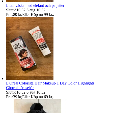
Liten väska med elefant och paljetter
Sluttid
10:32
6 aug 10:32
.
Pris:
89 kr
,
Eller Köp nu
99 kr
,
.
L'Oréal Colorista Hair Makeup 1 Day Color Highlights
Chocolatérosehår
Sluttid
10:32
6 aug 10:32
.
Pris:
39 kr
,
Eller Köp nu
69 kr
,
.