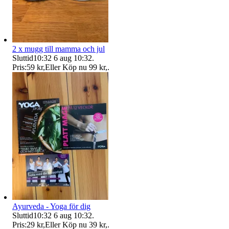
2 x mugg till mamma och jul
Sluttid
10:32
6 aug 10:32
.
Pris:
59 kr
,
Eller Köp nu
99 kr
,
.
Ayurveda - Yoga för dig
Sluttid
10:32
6 aug 10:32
.
Pris:
29 kr
,
Eller Köp nu
39 kr
,
.