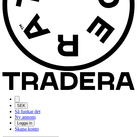
SEK
Så funkar det
Ny annons
Logga in
Skapa konto