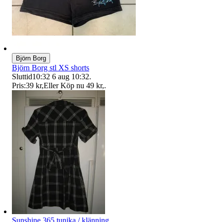
Björn Borg
Björn Borg stl XS shorts
Sluttid
10:32
6 aug 10:32
.
Pris:
39 kr
,
Eller Köp nu
49 kr
,
.
Sunshine 365 tunika / klänning