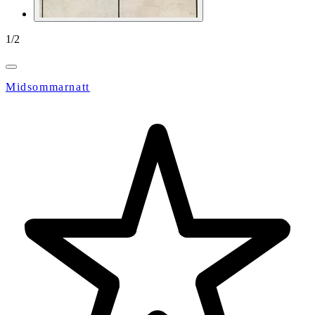
1
/
2
Midsommarnatt