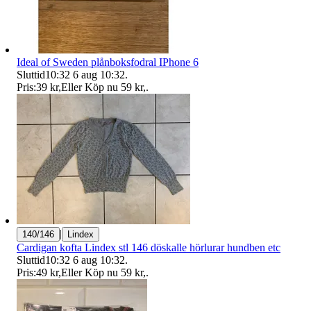
Ideal of Sweden plånboksfodral IPhone 6
Sluttid
10:32
6 aug 10:32
.
Pris:
39 kr
,
Eller Köp nu
59 kr
,
.
|
140/146
Lindex
Cardigan kofta Lindex stl 146 döskalle hörlurar hundben etc
Sluttid
10:32
6 aug 10:32
.
Pris:
49 kr
,
Eller Köp nu
59 kr
,
.