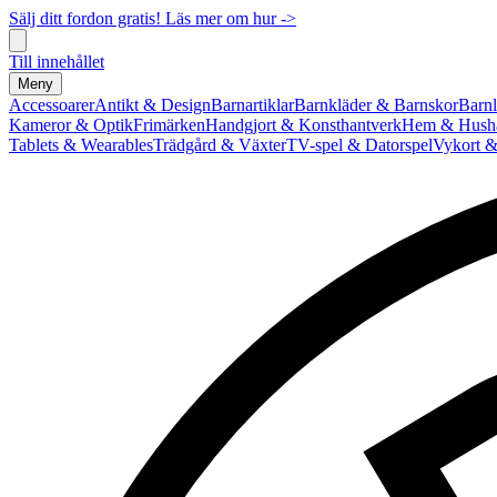
Sälj ditt fordon gratis! Läs mer om hur ->
Till innehållet
Meny
Accessoarer
Antikt & Design
Barnartiklar
Barnkläder & Barnskor
Barnl
Kameror & Optik
Frimärken
Handgjort & Konsthantverk
Hem & Hushå
Tablets & Wearables
Trädgård & Växter
TV-spel & Datorspel
Vykort &