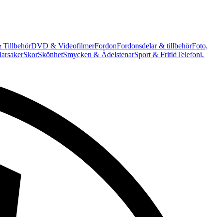
 Tillbehör
DVD & Videofilmer
Fordon
Fordonsdelar & tillbehör
Foto,
arsaker
Skor
Skönhet
Smycken & Ädelstenar
Sport & Fritid
Telefoni,