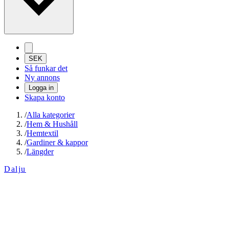
SEK
Så funkar det
Ny annons
Logga in
Skapa konto
/
Alla kategorier
/
Hem & Hushåll
/
Hemtextil
/
Gardiner & kappor
/
Längder
Dalju